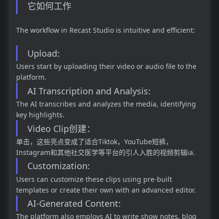
它如何工作
The workflow in Recast Studio is intuitive and efficient:
Upload:
Users start by uploading their video or audio file to the
platform.
AI Transcription and Analysis:
The AI transcribes and analyzes the media, identifying
key highlights.
Video Clip创建：
单击，这些亮点变成了适合Tiktok，YouTube短裤，
Instagram和其他社交医学等平台的引人入胜的视频剪辑ia.
Customization:
Users can customize these clips using pre-built
templates or create their own with an advanced editor.
AI-Generated Content:
The platform also employs AI to write show notes, blog