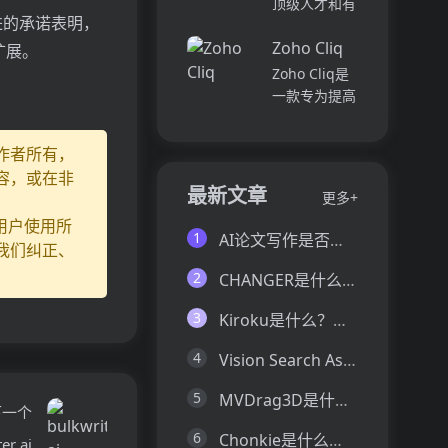
顶级人才和有
并将所有文件
各个部门、团
改进的承诺表明，
远见的客户。
和内容集中在
队和岗位的参
Zoho Cliq
我们促进协
扩展。
一...
与度,帮助管
作，释放创意
Zoho Cliq是
理者明确团队
卓越。加入我
一款专为提高
互动症结所
们，获取来自
企业工作效率
在,并采取
各个领域的优
而设计的在线
作者所有，
行...
秀专业人才。
即时通讯和协
容，或在非
体验协作的力
作平台。它将
最新文章
更多+
量，释放你的
团队成员、对
创意潜能。
用户使用所
话和工作流集
1
AI论文写作是否靠谱？这6款论文AI写作神器真的可以让你效率翻倍
Pi...
我们纠正、
中在一个地
方,实现无缝
2
CHANGER是什么？一文让你看懂CHANGER的技术原理、主要功能、应用场景
连接。主要功
能包括:组
3
Kiroku是什么？一文让你看懂Kiroku的技术原理、主要功能、应用场景
织...
4
Vision Search Assistant是什么？一文让你看懂Vision Search Assistant的技术原理、主要功能、应用场景
5
MVDrag3D是什么？一文让你看懂MVDrag3D的技术原理、主要功能、应用场景
下一个
6
Chonkie是什么？一文让你看懂Chonkie的技术原理、主要功能、应用场景
er ai