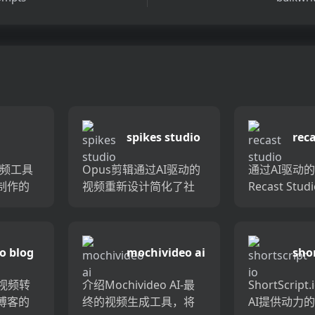
spikes studio
reca
I视频工具
Opus剪辑通过AI驱动的
通过AI驱动
制作的
视频重新设计简化了社
Recast St
全面的
交媒体视频共享。轻松
客的影响力
具集合
地将长视频转换为针对
视频片段，
的力量
Tiktok，YouTube短裤
社交媒体帖
to blog
mochivideo ai
shor
创建过
和卷轴优化的简短剪辑
省时间并增
自动...
格式，以增加...
借助Recas...
e视频转
介绍Mochivideo AI-最
ShortScrip
博客的
终的视频生成工具，将
AI提供动力