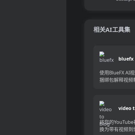
相关AI工具集
bluefx
使用BlueFX A
捆绑包解释视频
全部潜力。这项
课程，模板和工
利用了人工智能
video 
简化和提升视频
程。从高级编辑到
将您的YouTub
换为带有视频到