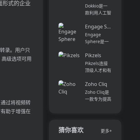
面形式的企业
它可以帮助全
可以用于原型
Dokkio是一
球快速增长的
开发和生成式
款利用人工智
团队节省时
AI应用的生
能技术提供云
间，创造上
产。它提供了
Engage Sphere AI
文件协作的工
下...
一站式的多模
具。它能帮助
Engage
态AI模型访
用户管理多个
Sphere是一
问，包括语言
活动、搜索文
个基于AI的员
感的转录。用户只
模型（...
档和文件、整
Pikzels
工参与度分析
。高级选项可用
理研究材料、
平台。它可以
Pikzels连接
组织内容库，
深入分析公司
顶级人才和有
并将所有文件
各个部门、团
远见的客户。
和内容集中在
队和岗位的参
Zoho Cliq
我们促进协
一...
与度,帮助管
作，释放创意
Zoho Cliq是
理者明确团队
卓越。加入我
一款专为提高
员。通过将视频转
互动症结所
们，获取来自
企业工作效率
在,并采取
它有助于增强在
各个领域的优
而设计的在线
行...
秀专业人才。
即时通讯和协
体验协作的力
作平台。它将
猜你喜欢
更多+
量，释放你的
团队成员、对
创意潜能。