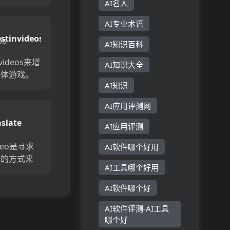
成器。团队
AI名人
都策划最热
AI专业术语
以帮助您为
estinvideos
的想法。只
AI知识百科
nvideos来增
AI知识大全
媒体游戏。
AI知识
使您可以轻松
ok，
AI应用评测网
Reels和
nslate
AI应用评测
eo
video是寻求
AI软件哪个好用
便的方式来
AI工具哪个好用
企业的理想
借其AI视频
AI软件哪个好
需1键即可
地将任何视
AI软件评测-AI工具
哪个好