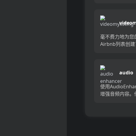
引人入胜的高质
内容。这种AI技
将您的视频转换
videom
文章，从而节省
和精力，同时增加
毫不费力地为您
Airbnb列表创
惊叹的营销视频
用视频级列出。
督自动生成专业
audio
以展示您的物业
enhan
您的时间并吸引
使用AudioEnhanc
人。告别...
增强音频内容。
进的AI驱动技术
音质量，为播客
和音乐提供了清
频。 AudioEnhan