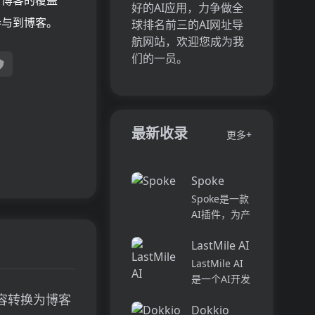
了博客的覆盖
好的AI应用，力争做全
参与到博客。
球排名前三的AI网址导
航网站，欢迎您成为我
们的一员。
最新收录
更多+
Spoke
Spoke是一款
AI插件，为产
品经理提供强
LastMile AI
大的、注重隐
私的AI功能，
LastMile AI
能够在几秒钟
是一个AI开发
内为用户提供
平台，专为工
频内容转换为博客
上下文信息。
Dokkio
程师而设计，