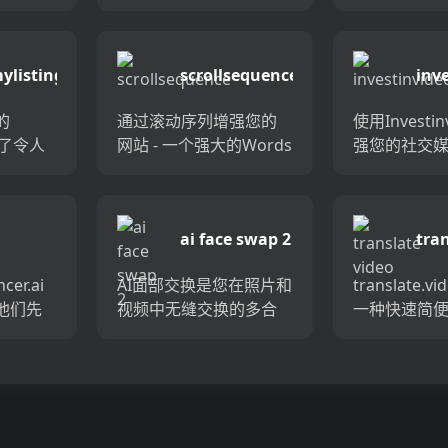
量博客
您的想法在几分钟内栩
视频脚本生
术无缝地
栩如生。这种强大的AI技
每个工作日
为书面
术创建了高质量的视
门的故事，
ylisting
scrollsequence
inv
了时间
频，使您可以轻松，快
视频产生新
了博...
速地生成专业内...
需单击一下...
的
通过滚动序列增强您的
使用Investi
建了令人
网站 - 一个强大的Words
强您的社交
，并使
插件，将您的内容带入
这种AI技术
视频基
了寿命。通过引人注目
地为包括Tikt
视频，
的滚动动画和互动视频
Instagram 
ai face swap 2
tra
，节省
吸引您的访客。非常适
YouTube短...
cer
vid
更多客
合吸引注意力并留下持...
er.ai
AI面部交换是您在照片和
translate.
他们先
视频中无缝交换的多合
一种快速简
改变了声
一解决方案。借助人工
翻译视频的
，视频
智能技术，此在线工具
解决方案。凭
晰的音
使您可以轻松地单击几
翻译功能，只
ce...
下交换面孔。升级您的
快速，准确
视觉讲故事，并通过AI面
频转换为...