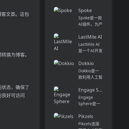
话和工作流集
Pi...
中在一个地
Spoke
方,实现无缝
成博客文章。这包
Spoke是一款
连接。主要功
AI插件，为产
能包括:组
品经理提供强
织...
LastMile AI
大的、注重隐
私的AI功能，
LastMile AI
能够在几秒钟
是一个AI开发
频转换为博客。
内为用户提供
平台，专为工
上下文信息。
Dokkio
程师而设计，
它可以帮助全
可以用于原型
Dokkio是一
球快速增长的
开发和生成式
款利用人工智
团队节省时
AI应用的生
能技术提供云
平台的状态，确保了
间，创造上
产。它提供了
Engage Sphere AI
文件协作的工
下...
的良好可访问
一站式的多模
具。它能帮助
Engage
态AI模型访
用户管理多个
Sphere是一
问，包括语言
活动、搜索文
个基于AI的员
模型（...
档和文件、整
Pikzels
工参与度分析
理研究材料、
平台。它可以
Pikzels连接
组织内容库，
深入分析公司