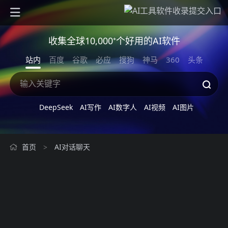
收集全球10,000⁺个好用的AI软件
站内
百度
谷歌
必应
搜狗
神马
360
头条
DeepSeek
AI写作
AI数字人
AI视频
AI图片
首页
AI对话聊天
>