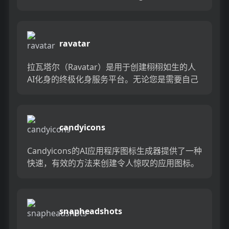
一些自拍照，一个小时之内就可以收到...
ravatar
拉瓦塔尔（Ravatar）是用于创建栩栩如生的人
AI化身的终极化身服务平台。无论您是需要自己
的虚拟代表还是虚构的角色，拉瓦塔尔的头像在
外观和行为上都非...
candyicons
Candyicons的AI应用程序图标生成器提供了一种
快速，有效的方法来创建令人惊叹的应用图标。
从广泛的预制图标库中进行选择，并使用直观的
3步流程来自...
snapheadshots