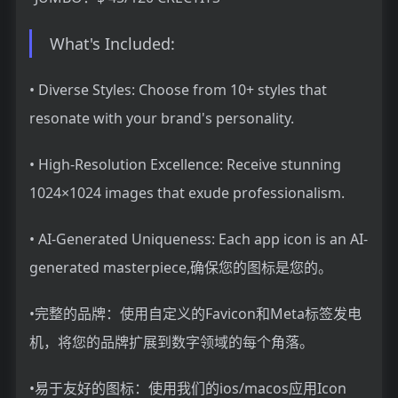
What's Included:
• Diverse Styles: Choose from 10+ styles that
resonate with your brand's personality.
• High-Resolution Excellence: Receive stunning
1024×1024 images that exude professionalism.
• AI-Generated Uniqueness: Each app icon is an AI-
generated masterpiece,确保您的图标是您的。
•完整的品牌：使用自定义的Favicon和Meta标签发电
机，将您的品牌扩展到数字领域的每个角落。
•易于友好的图标：使用我们的ios/macos应用Icon