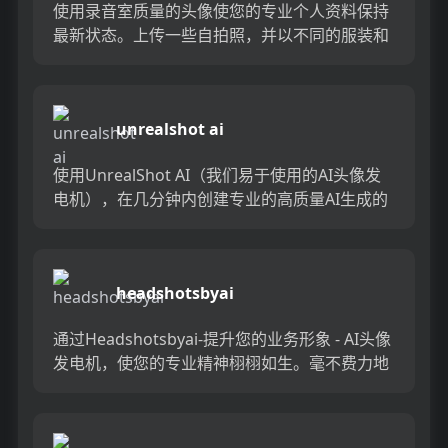
使用录音室质量的头像使您的专业个人资料保持
最新状态。上传一些自拍照，并以不同的服装和
背景获取100个AI生成的头像。没有工作室，没
有麻烦，只是令人惊叹...
unrealshot ai
使用UnrealShot AI（我们易于使用的AI头像发
电机），在几分钟内创建专业的高质量AI生成的
头像。非常适合希望通过令人惊叹的自定义肖像
来提升个...
headshotsbyai
通过Headshotsbyai-提升您的业务形象 - AI头像
发电机，使您的专业精神栩栩如生。毫不费力地
创造出现实和令人印象深刻的头像，而无需进行
物...