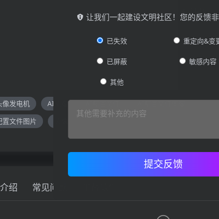
到100个专业头像。无需应用程序或注册！
让我们一起建设文明社区！您的反馈非
访问官网
添加对比
反馈
已失效
重定向&变
已屏蔽
敏感内容
标签：
推荐
其他
I头像发电机
AI头像
AI配置文件
AI配置文件图像
I配置文件图片
头像
提交反馈
介绍
常见问题
平替软件