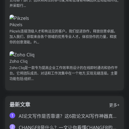
公司各个部门、团队和岗位的参与度,帮助管理者明确团队互动症结所在,
并采取行...
Pikzels
Pikzels连接顶级人才和有远见的客户。我们促进协作，释放创意卓越。
加入我们，获取来自各个领域的优秀专业人才。体验协作的力量，释放
你的创意潜能。Pi...
Zoho Cliq
Zoho Cliq是一款专为提高企业工作效率而设计的在线即时通讯和协作平
台。它将团队成员、对话和工作流集中在一个地方,实现无缝连接。主要
功能包括:组织...
最新文章
更多+
1
AI论文写作是否靠谱？这6款论文AI写作神器真的可以让你效率翻倍
2
CHANGER是什么？一文让你看懂CHANGER的技术原理、主要功能、应用场景