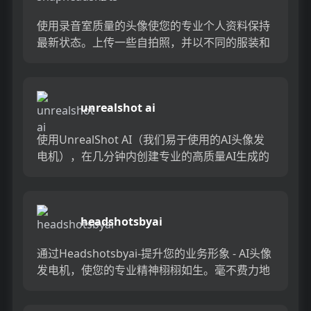
使用录音室质量的头像使您的专业个人资料保持
最新状态。上传一些自拍照，并以不同的服装和
背景获取100个AI生成的头像。没有工作室，没
有麻烦，只是令人惊叹...
unrealshot ai
使用UnrealShot AI（我们易于使用的AI头像发
电机），在几分钟内创建专业的高质量AI生成的
头像。非常适合希望通过令人惊叹的自定义肖像
来提升个...
headshotsbyai
通过Headshotsbyai-提升您的业务形象 - AI头像
发电机，使您的专业精神栩栩如生。毫不费力地
创造出现实和令人印象深刻的头像，而无需进行
物...