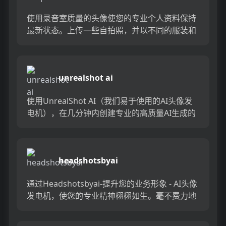
使用录音室质量的头像使您的专业个人资料保持
最新状态。上传一些自拍照，并以不同的服装和
背景获取100个AI生成的头像。没有工作室，没
有麻烦，只是令人惊叹...
unrealshot ai
使用UnrealShot AI（我们易于使用的AI头像发
电机），在几分钟内创建专业的高质量AI生成的
头像。非常适合希望通过令人惊叹的自定义肖像
来提升个...
headshotsbyai
通过Headshotsbyai-提升您的业务形象 - AI头像
发电机，使您的专业精神栩栩如生。毫不费力地
创造出现实和令人印象深刻的头像，而无需进行
物...