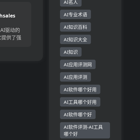
。个性化电
AI名人
动化后续行
AI专业术语
hsales
客户转变为
一个...
AI知识百科
s是AI驱动的
它提供了强
AI知识大全
管道管理功
AI知识
您更快地跟
易。自动化
AI应用评测网
了实时见
地做...
AI应用评测
AI软件哪个好用
AI工具哪个好用
AI软件哪个好
AI软件评测-AI工具
哪个好