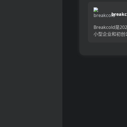
以大规模创建个
多通道客户旅程
breakc
过自动跟踪和报
助您优化客户...
Breakcold是2
小型企业和初创
理想销售CRM。
B2B关系，您可
Breakcold通
件，LinkedIn和Tw