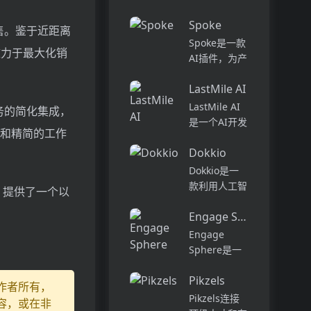
话和工作流集
Pi...
中在一个地
Spoke
售。鉴于近距离
方,实现无缝
Spoke是一款
连接。主要功
乎致力于最大化销
AI插件，为产
能包括:组
品经理提供强
织...
LastMile AI
大的、注重隐
私的AI功能，
LastMile AI
务的简化集成，
能够在几秒钟
是一个AI开发
凝聚力和精简的工作
内为用户提供
平台，专为工
上下文信息。
Dokkio
程师而设计，
它可以帮助全
可以用于原型
Dokkio是一
球快速增长的
开发和生成式
款利用人工智
，提供了一个以
团队节省时
AI应用的生
能技术提供云
间，创造上
产。它提供了
Engage Sphere AI
文件协作的工
下...
一站式的多模
具。它能帮助
Engage
态AI模型访
用户管理多个
Sphere是一
问，包括语言
活动、搜索文
个基于AI的员
模型（...
档和文件、整
Pikzels
工参与度分析
作者所有，
理研究材料、
平台。它可以
Pikzels连接
容，或在非
组织内容库，
深入分析公司