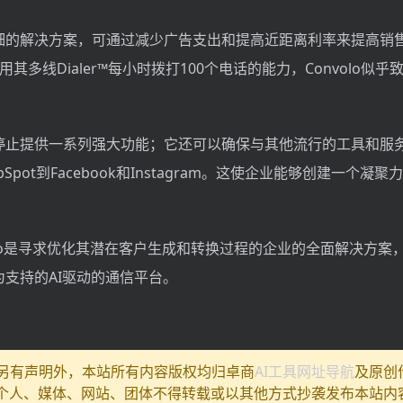
细的解决方案，可通过减少广告支出和提高近距离利率来提高销
其多线Dialer™每小时拨打100个电话的能力，Convolo似
停止提供一系列强大功能；它还可以确保与其他流行的工具和服
和HubSpot到Facebook和Instagram。这使企业能够创建一个
olo是寻求优化其潜在客户生成和转换过程的企业的全面解决方案
支持的AI驱动的通信平台。
除另有声明外，本站所有内容版权均归卓商
AI工具网址导航
及原创
个人、媒体、网站、团体不得转载或以其他方式抄袭发布本站内