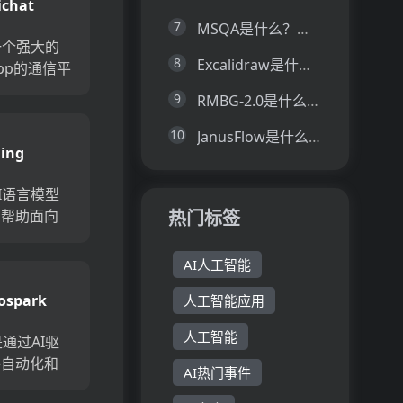
ichat
7
MSQA是什么？一文让你看懂MSQA的技术原理、主要功能、应用场景
是一个强大的
8
Excalidraw是什么？一文让你看懂Excalidraw的技术原理、主要功能、应用场景
App的通信平
在简化客户
9
RMBG-2.0是什么？一文让你看懂RMBG-2.0的技术原理、主要功能、应用场景
供了多代理
自动化，
10
JanusFlow是什么？一文让你看懂JanusFlow的技术原理、主要功能、应用场景
ling
广告系列和
..
AI语言模型
在帮助面向
热门标签
快速有效地
响应。它位
AI人工智能
和消息传递
ospark
人工智能应用
提供实时的
话见解...
人工智能
k是通过AI驱
件自动化和
AI热门事件
是发展业务