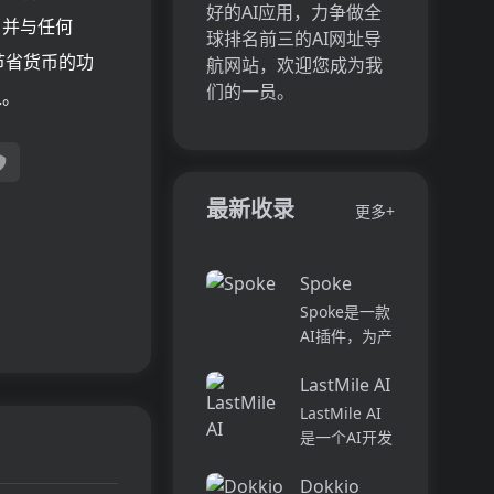
好的AI应用，力争做全
，并与任何
球排名前三的AI网址导
节省货币的功
航网站，欢迎您成为我
们的一员。
入。
最新收录
更多+
Spoke
Spoke是一款
AI插件，为产
品经理提供强
LastMile AI
大的、注重隐
私的AI功能，
LastMile AI
能够在几秒钟
是一个AI开发
内为用户提供
平台，专为工
上下文信息。
Dokkio
程师而设计，