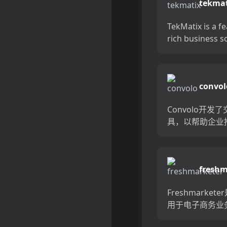
tekmat
TekMatix is a fe
rich business s
that offers a p
CRM, co...
convol
Convolo开发
具，以帮助企业
高的销售和投资
率。从您的网站
多潜在客户，将
freshm
换为主动销售电
少在电话上等待
Freshmarket
间，并与...
用于电子商务业务
力营销CRM。