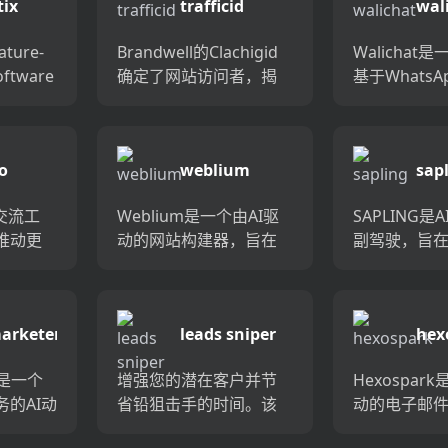
ix
trafficid
wal
ature-
Brandwell的Clachigid
Walichat
oftware
确定了网站访问者，揭
基于Whats
owerful
示了他们的兴趣和参与
台，旨在旨
度。通过实时见解，详
互动。它提
细的配置文件和无缝
实时聊天，
o
weblium
sap
CRM集成，将匿名流量
CRM集成，
转换为潜在客...
分析等功能。 .
了交流工
Weblium是一个由AI驱
SAPLING是
推动更
动的网站构建器，旨在
副驾驶，旨
回报
快速创建精美而实用的
客户的团队
获取更
网站，而无需编码或设
对询问进行
引线转
计技能。享受数百个现
于现有CRM
arketer
leads sniper
hex
话，减
成的模板，自动移动版
平台之上，
的时
本，弹出窗口和分析的
个性化建议和对
er是一个
增强您的潜在客户并节
Hexospar
营...
的AI动
省铅狙击手的时间。该
动的电子邮
它使您可
网络刮擦平台自动从
CRM功能，