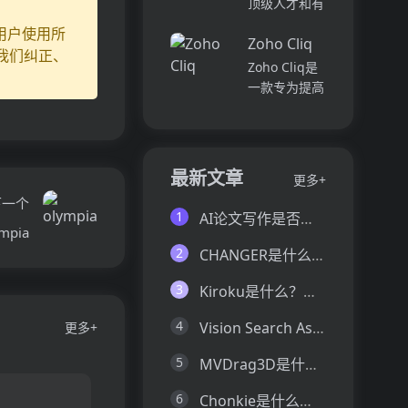
顶级人才和有
并将所有文件
各个部门、团
远见的客户。
用户使用所
和内容集中在
队和岗位的参
Zoho Cliq
我们促进协
我们纠正、
一...
与度,帮助管
作，释放创意
Zoho Cliq是
理者明确团队
卓越。加入我
一款专为提高
互动症结所
们，获取来自
企业工作效率
在,并采取
各个领域的优
而设计的在线
行...
秀专业人才。
即时通讯和协
体验协作的力
作平台。它将
最新文章
更多+
量，释放你的
团队成员、对
下一个
创意潜能。
话和工作流集
1
AI论文写作是否靠谱？这6款论文AI写作神器真的可以让你效率翻倍
Pi...
中在一个地
mpia
方,实现无缝
2
CHANGER是什么？一文让你看懂CHANGER的技术原理、主要功能、应用场景
连接。主要功
能包括:组
3
Kiroku是什么？一文让你看懂Kiroku的技术原理、主要功能、应用场景
织...
4
Vision Search Assistant是什么？一文让你看懂Vision Search Assistant的技术原理、主要功能、应用场景
更多+
5
MVDrag3D是什么？一文让你看懂MVDrag3D的技术原理、主要功能、应用场景
6
Chonkie是什么？一文让你看懂Chonkie的技术原理、主要功能、应用场景