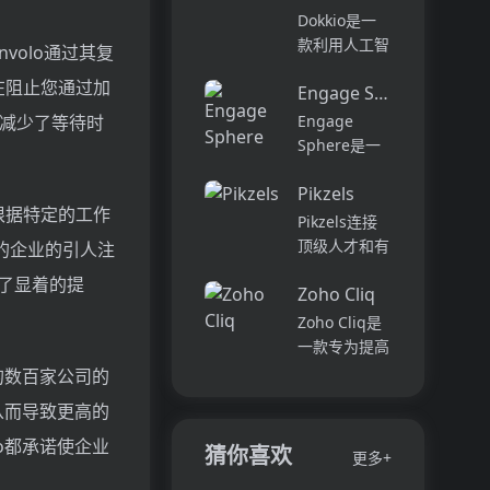
它可以帮助全
可以用于原型
Dokkio是一
球快速增长的
开发和生成式
款利用人工智
volo通过其复
团队节省时
AI应用的生
能技术提供云
间，创造上
在阻止您通过加
产。它提供了
Engage Sphere AI
文件协作的工
下...
一站式的多模
具。它能帮助
大减少了等待时
Engage
态AI模型访
用户管理多个
Sphere是一
问，包括语言
活动、搜索文
个基于AI的员
模型（...
档和文件、整
Pikzels
工参与度分析
根据特定的工作
理研究材料、
平台。它可以
Pikzels连接
组织内容库，
深入分析公司
顶级人才和有
的企业的引人注
并将所有文件
各个部门、团
远见的客户。
获得了显着的提
和内容集中在
队和岗位的参
Zoho Cliq
我们促进协
一...
与度,帮助管
作，释放创意
Zoho Cliq是
理者明确团队
卓越。加入我
一款专为提高
互动症结所
们，获取来自
企业工作效率
的数百家公司的
在,并采取
各个领域的优
而设计的在线
从而导致更高的
行...
秀专业人才。
即时通讯和协
体验协作的力
作平台。它将
o都承诺使企业
猜你喜欢
更多+
量，释放你的
团队成员、对
创意潜能。