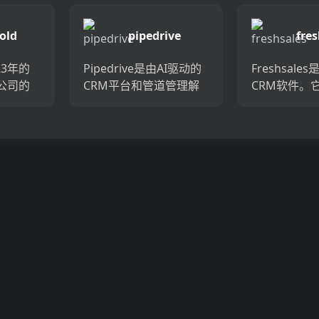
性化的
Google Maps，Google
的理想工具
，并通
搜索，黄页和域中收集
子邮件，自
old
pipedrive
fres
告可帮
有针对性的业务潜在客
动并将潜在
户。告别手动数据...
客户，全部来自
023年的
Pipedrive是由AI驱动的
Freshsale
公司的
CRM平台和管道管理解
CRM软件。
用于
决方案，由销售人员设
大的销售和
以使用
计，用于销售人员。它
能，可帮助
过电子邮
使企业可以通过可自定
踪和完成交
i...
义的报告，活动跟踪和
工作流提供
自动提醒等功能来...
解，以快速有效