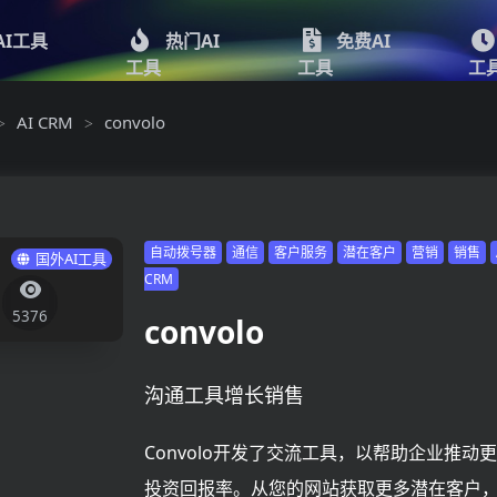
AI工具
热门AI
免费AI
工具
工具
工
AI CRM
convolo
>
>
自动拨号器
通信
客户服务
潜在客户
营销
销售
国外AI工具
CRM
5376
convolo
沟通工具增长销售
Convolo开发了交流工具，以帮助企业推动
投资回报率。从您的网站获取更多潜在客户