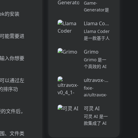
PS2Filter AI
帮助企业一站
Game-
技术就会发挥
式管理数字内
Generator是
ek的安装
其魔力，使您
容，实现多场
一款使用人工
的形象怀
景的数字体
Llama Coder
智能技术生成
旧。...
验。它采用独
高质量游戏插
Llama Coder
特的三层架
，可能需要进
画、角色等资
是一款基于人
构，将资源
源的工具。它
工智能的代码
库、...
可以根据用户
Grimo
生成器，由
的自然语言描
中输入你想要
Llama 3.1和
Grimo 是一
述快速生成可
Together AI
个高效的 AI
用的游戏资
共同驱动。它
文本编辑器，
产，并可以轻
能够理解用户
ultravox-v0_4_1-llama-
结合最新的
你可以通过左
松...
的想法，并将
AI 模型，如
fixie-
的排序功
其转化为实际
DeepSeek
ai/ultravox-
的应...
R1 和
v0_4_1-
OpenAI GPT-
可灵 AI
llama-3_1-
要的文件后，
4，致力于提
8b是一个基
可灵 AI 是一
升用户的写作
于预训练的
款集成了 AI
体验...
Llama3.1-
图像和视频创
范围、文件类
8B-Instruct
作功能的创意