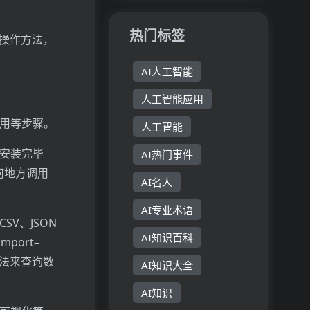
和whisper-...
生产力平台。
其主要优点在
热门标签
的操作方法，
于快速生成多
样风格的图片
AI人工智能
和高清视频，
助力用户提升
人工智能应用
创作效率。产
品定位于为...
使用等步骤。
人工智能
。安装完毕
AI热门事件
何地方调用
AI名人
AI专业术语
V、JSON
AI知识百科
port–
L语法来查询数
AI知识大全
AI知识