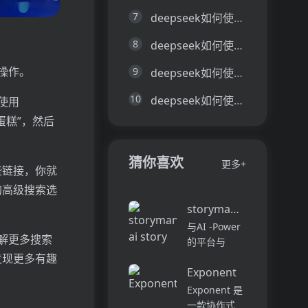
7
deepseek如何使用API
8
deepseek如何使用和教学方法
行操作。
9
deepseek如何使用和训练
10
deepseek如何使用图片生成视频
使用
蛋糕”，然后
猜你喜欢
更多+
些链接，你就
的高级搜索选
storymania ai story ge
与AI -Power
了解更多搜索
的平台与
Storymania
发现更多有趣
Exponent
进行工艺吸引
人的故事，旨
Exponent 是
在协助各个级
一款协作式