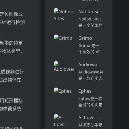
别的作家。在
AI 编程代
干净，无广告
Notion Sites
理，旨在提升
和定位图像或
的环境中享受
软件开发的效
Notion Sites
系统运行检测
无缝的编辑和
率与体验。它
是一个简单易
类型定制。在
能够在多种环
用的网站搭建
创纪录...
境中工作，从
Grimo
工具，用户可
视频中的特定
代码的探索到
以通过拖放式
Grimo 是一
部署，能够帮
构建块快速创
的物体类型，
个高效的 AI
助开发者自动
建个性化网
文本编辑器，
化复杂的编...
站，无需编写
AudiowaveAI
结合最新的
复杂的HTML
AI 模型，如
像或视频进行
AudiowaveAI
或代码。它提
DeepSeek
是一款利用人
注出物体在
供了超过
R1 和
工智能技术将
10,0...
OpenAI GPT-
Ephes
文本转换成高
4，致力于提
质量音频的应
Ephes是一款
上用矩形框标
升用户的写作
用程序。它与
全能的印刷定
物体被系统
体验...
传统的文本到
制编辑应用，
语音技术不
AI Cover Letter Creator
提供T恤设
同，提供了更
计、AI艺术生
AI求职助手是
加自然、富有