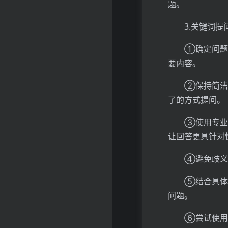
题。
3.关键词
①确定问题
要内容。
②保持简洁
了的方式提问。
③使用专业
让回答更具针对
④避免歧义
⑤结合具体
问题。
⑥尝试使用