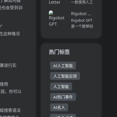
要了解如何操
成、摄影编辑
一款使用人工
情感的语音输
等功能。用户
能也会受到训
智能技术生成
出，让听众...
可以选择T恤
Rigobot GPT
个性化求职信
款式、添加设
的工具。用户
Rigobot GPT
计元素、选择
只需提供自己
是一个能够创
”
字体风格、生
的简历和职位
建自己的GPT
。在这种情况
成AI艺术并
描述，AI求职
机器人的工
下...
助手将自动生
具。通过使用
成定制的求职
自己的数据进
热门标签
信。该工具提
行训练，可以
供方便快捷的
生成适用于组
步骤进行实
方...
AI人工智能
织的文本内
容。该产品具
人工智能应用
有以下特点：
1. 能够...
要使用
人工智能
直观，你可以
AI热门事件
AI名人
高级搜索语法