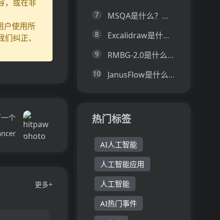
容，或在非
7
MSQA是什么？一文让你看懂MSQA的技术原理、主要功能、应用场景
用户使用所
8
Excalidraw是什么？一文让你看懂Excalidraw的技术原理、主要功能、应用场景
我们纠正、
9
RMBG-2.0是什么？一文让你看懂RMBG-2.0的技术原理、主要功能、应用场景
10
JanusFlow是什么？一文让你看懂JanusFlow的技术原理、主要功能、应用场景
下一个
热门标签
ancer
AI人工智能
人工智能应用
人工智能
更多+
AI热门事件