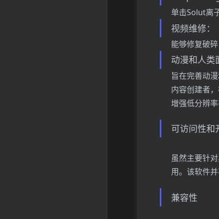
单击Solut
视频维修：
能够修复破碎
动漫和人类
旨在完善动漫
内容创建者，
增强低分辨率
可访问性和
虽然主要针对
用。该软件并
兼容性