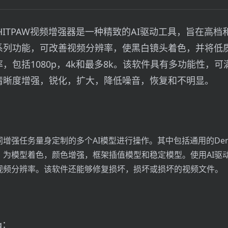
> HITPAW视频增强器是一种精致的AI驱动工具，旨在高
系列功能，可改善视频分辨率，使黑白镜头着色，并将低
，包括1080p，4k和最多8k。该软件具有多功能性，
清晰度增强，锐化，扩大，降低噪音，恢复和不明显。
增强任务量身定制的多个AI模型进行操作。其中包括通用的Deno
，为模型着色，颜色增强，框架插值模型和稳定模型。使用AI驱
视频分辨率。该软件还能够修复损坏，损坏或损坏的视频文件。
ng：