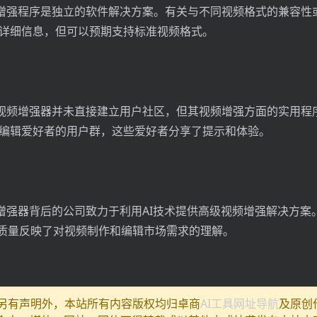
视频增强程序是独立的软件解决方案。有关与不同视频格式的兼容性
详细信息，但可以预期支持标准视频格式。
AW视频增强器并未直接建立用户社区，但其视频增强方面的实用程
编辑爱好者的用户群，这些爱好者分享了提示和体验。
视频增强器背后的公司致力于利用AI技术提供高级视频增强解决方
视频质量反映了对视频制作和编辑市场需求的理解。
除另有声明外，本站所有内容版权均归卓商
AI工具网址导航
及原创