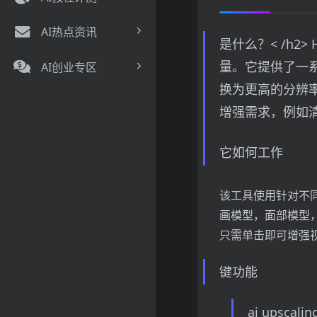
AI热点资讯
是什么？< /h2
量。它提供了一
AI创业专区
换为更高的分辨率
增强需求，例如
它如何工作
该工具使用针对不同
画模型，面部模型
只需单击即可增强
键功能
ai upscali