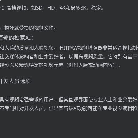
离子到高档视频，如SD，HD，4K和最多8K。稳定。
，损坏或受损的视频文件。
面部的独家AI：
和人脸的质量和人脸视频。 HITPAW视频增强器非常适合视频
社交媒体影响者和业余爱好者，以提高视频质量。它特别有益于
视频以及精炼特定的视频元素（例如人脸或动画内容）。
开发人员选项
具有视频增强需求的用户，但其直观界面使专业人士和业余爱好
不专门针对开发人员，但是其高级AI功能可能在专业视频编辑和