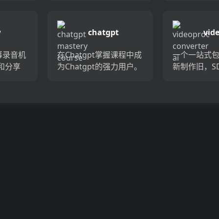
es.com尖
维修视频而不牺牲质
您的照片中
生成并以
量。将黑白视频转换为
画，创建了
w
chatgpt
vid
...
生动的颜色，甚至将低
迷人的视频
mastery
conv
质量...
的时刻栩栩如生
屏幕录音机
在Chatgpt掌握课程中成
一个一站式
er
course
和分享
为Chatgpt的强力用户。
新制作旧，S
 最佳的屏
访问59+策划的YouTube
的视频/照片
视频流
视频和38个以上的
大型/4K/H
您可以
Twitter线程，用于16个
视频/音频...
讲座，
小时以上的专家指...
...