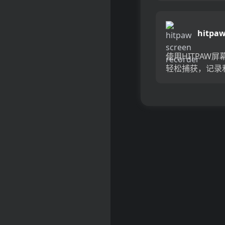
ai.opensubtitl
端的AI平台无缝
hitpa
多种语言翻译字幕。
screen
使用HITPAW
record
轻松捕获，记录
您的在线活动 -
幕录制和免费的
软件。该工具使
轻松捕获网站，
视频通话和游戏亮点