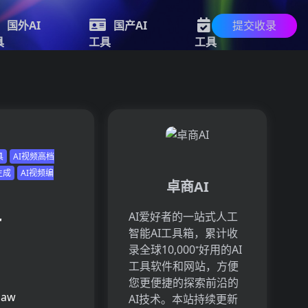
提交收录
国外AI
国产AI
新的AI
具
工具
工具
具
AI视频高档
生成
AI视频编
卓商AI
r
AI爱好者的一站式人工
智能AI工具箱，累计收
录全球10,000⁺好用的AI
工具软件和网站，方便
您更便捷的探索前沿的
aw
AI技术。本站持续更新