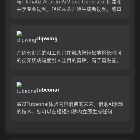
与Tikmatiz-Al-In-In-Ai Video Generator创建和
共享专业视频。轻松从头开始生成新视频，或重
新发布现有视频而不会被禁止使...
clipwing
介绍剪贴画的AI工具旨在帮助您轻松地将长时间
的视频切成短而引人注目的剪辑。有了剪贴画，
您不仅可以节省时间，而且还会增加观点，增长
观众并成为超级巨星。...
tubeonai
通过Tubeonai体验内容消费的未来。借助AI驱动
的技术，您可以在短短30秒内立即生成任何
YouTube视频或播客的音频和文本摘要。节省时
间，更快地...