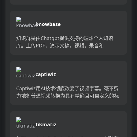
技术，它为寿命式的体验产生了100％现实的结
果。 Deep...
knowbase
知识群是由Chatgpt提供支持的理想个人知识
库。上传PDF，演示文稿，视频，录音和
YouTube视频，以轻松存储和访问您的知识。就
像与Chatgpt...
captiwiz
Captiwiz用AI技术彻底改变了视频字幕。毫不费
力地将普通视频转换为具有精确且可自定义的标
题的视觉令人惊叹的叙述。借助用户友好的界面
和高级功能，释...
tikmatiz