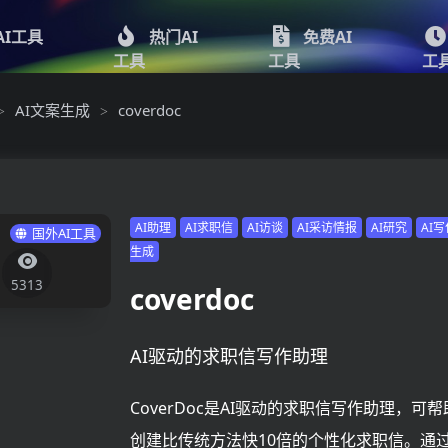
AI工具
热门AI
免费AI
工具
工具
工
AI文案生成
coverdoc
>
>
AI助理
AI求职信
AI访谈
AI采访情报
AI研究
AI
国外AI工具
生成
5313
coverdoc
AI驱动的求职信写作助理
CoverDoc是AI驱动的求职信写作助理，可
创建比传统方法快10倍的个性化求职信。通过