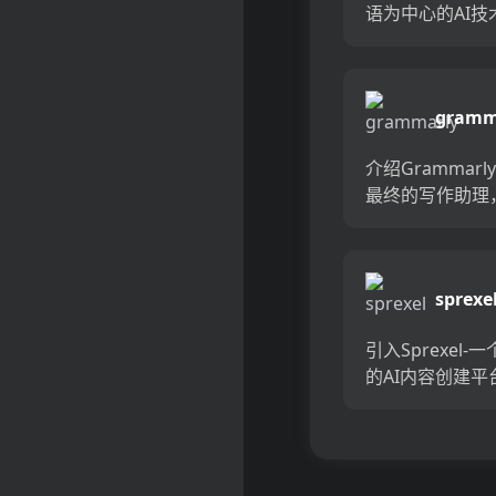
语为中心的AI技
足您所有内容创
求。借助易于使
面，它为诸如电
gramm
写作，图形设计
和社交媒体内容
介绍Grammar
提供...
最终的写作助理
助您有效，自信
沟通。语法高级
用人工智能和机
sprexe
提供实时语法，
标点符号，清晰
引入Sprexel-
调...
的AI内容创建平
加速您的创作过
助高级算法和机
习，Sprexel
写作，视觉设计