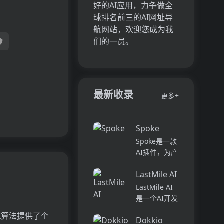
好的AI应用，力争做全
球排名前三的AI网址导
航网站，欢迎您成为我
们的一员。
最新收录
更多+
Spoke
Spoke是一款
AI插件，为产
品经理提供强
LastMile AI
大的、注重隐
私的AI功能，
LastMile AI
能够在几秒钟
是一个AI开发
内为用户提供
平台，专为工
AI算法提供了个
上下文信息。
Dokkio
程师而设计，