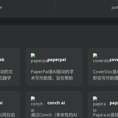
e
jus
sk
paperpal
cov
I驱动的文
PaperPal是AI驱动的学
CoverDoc
机器学
术写作助理，旨在帮助
职信写作助
何应用
研究人员，学生和学者
您有效地创
成功地努力。...
法快10倍的
高了团队的
信。通过AI
ai
conch ai
papi
您更快
职信加速您的求
..
以阿拉伯
通过Conch（革命性的AI
Papira.i