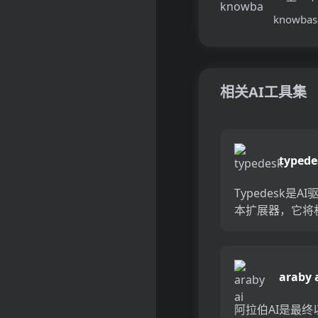
knowbas
相关AI工具集
typede
Typedesk是A
本扩展器，它将
习的力量带到任
程序或网站上。
Typedesk提
araby 
写作效率，帮助
地将正确的单词传.
阿拉伯AI是最终