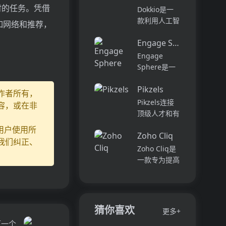
它可以帮助全
时的任务。凭借
可以用于原型
Dokkio是一
球快速增长的
开发和生成式
款利用人工智
如网络和推荐，
团队节省时
AI应用的生
能技术提供云
间，创造上
产。它提供了
Engage Sphere AI
文件协作的工
下...
一站式的多模
具。它能帮助
Engage
态AI模型访
用户管理多个
Sphere是一
问，包括语言
活动、搜索文
个基于AI的员
模型（...
档和文件、整
Pikzels
工参与度分析
作者所有，
理研究材料、
平台。它可以
Pikzels连接
容，或在非
组织内容库，
深入分析公司
顶级人才和有
并将所有文件
各个部门、团
远见的客户。
用户使用所
和内容集中在
队和岗位的参
Zoho Cliq
我们促进协
我们纠正、
一...
与度,帮助管
作，释放创意
Zoho Cliq是
理者明确团队
卓越。加入我
一款专为提高
互动症结所
们，获取来自
企业工作效率
在,并采取
各个领域的优
而设计的在线
行...
秀专业人才。
即时通讯和协
体验协作的力
作平台。它将
猜你喜欢
更多+
量，释放你的
团队成员、对
下一个
创意潜能。