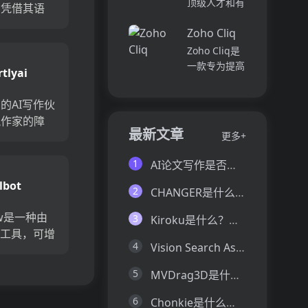
顶级人才和有
。凭借其语
并将所有文件
各个部门、团
远见的客户。
，您可以在
和内容集中在
队和岗位的参
Zoho Cliq
我们促进协
本的同时立
一...
与度,帮助管
作，释放创意
Zoho Cliq是
，语法和标
理者明确团队
卓越。加入我
一款专为提高
tlyai
需单击一个
互动症结所
们，获取来自
企业工作效率
，并打...
在,并采取
各个领域的优
而设计的在线
的AI写作伙
行...
秀专业人才。
即时通讯和协
脱作家的障
体验协作的力
作平台。它将
最新文章
更多+
文本框中输
量，释放你的
团队成员、对
，很快就会
创意潜能。
话和工作流集
1
AI论文写作是否靠谱？这6款论文AI写作神器真的可以让你效率翻倍
Pi...
议的主题，
中在一个地
lbot
。就像在您
方,实现无缝
2
CHANGER是什么？一文让你看懂CHANGER的技术原理、主要功能、应用场景
连接。主要功
专家写作教
Flow是一种由
能包括:组
3
Kiroku是什么？一文让你看懂Kiroku的技术原理、主要功能、应用场景
织...
义工具，可增
4
Vision Search Assistant是什么？一文让你看懂Vision Search Assistant的技术原理、主要功能、应用场景
。它提供自
I驱动的词
5
MVDrag3D是什么？一文让你看懂MVDrag3D的技术原理、主要功能、应用场景
最佳的同义
ome和
6
Chonkie是什么？一文让你看懂Chonkie的技术原理、主要功能、应用场景