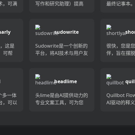
术，可满
写作和研究助理）提高
最终记事本
建需
您的生产力和写作技
法校正功能
用的界
巧。节省时间和精力，
保留原始文
子邮件
具有诸如人性化AI写的文
即改善拼写
arly
sudowrite
shor
，博客
本，自定义的抽认卡和
点符号。只
等任务
任何文件或实时讲座的...
按钮，告别错误
ly，这是
Sudowrite是一个创新的
很快，您是您
，可帮
平台，将AI技术与用户友
伴，旨在摆
地进行
好的工具相结合，以提
碍。只需在
平台利
高您的写作体验。
入您的想法
器学习
Sudowrite通过动态提
为您提供建
l
headlime
quil
拼写，
示，语法和拼写更正以
短语和句子
度和音
及个性化的...
身边有一位
一个多一体
头lime是由AI提供动力的
Quillbot 
练一样...
台，可以
专业文案工具，可为您
AI驱动的释
程。借
的所有营销需求提供快
强您的写作
器学
速和个性化的副本。与
定义选项和A
简化了文案
传统文案相比，在很短
库，以找到
和语音
的时间内，为您的博
词。它与Chr