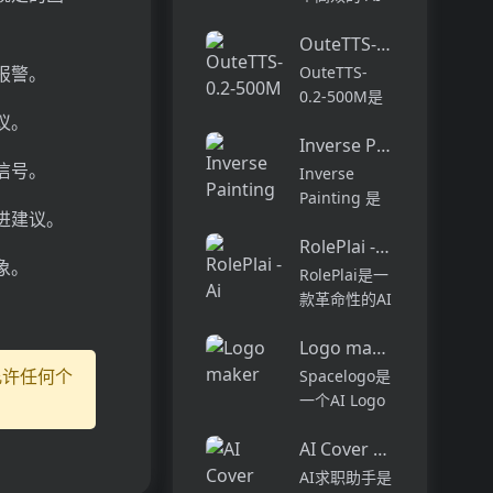
别的作家。在
文本编辑器，
干净，无广告
OuteTTS-0.2-500M
结合最新的
的环境中享受
AI 模型，如
报警。
OuteTTS-
无缝的编辑和
DeepSeek
0.2-500M是
类型定制。在
R1 和
议。
基于Qwen-
创纪录...
OpenAI GPT-
Inverse Painting
2.5-0.5B构建
4，致力于提
信号。
的文本到语音
Inverse
升用户的写作
合成模型，它
Painting 是
体验...
进建议。
在更大的数据
一种基于扩散
集上进行了训
RolePlai - Ai Chatbots
模型的方法，
象。
练，实现了在
能够从一幅目
RolePlai是一
准确性、自然
标画作生成绘
款革命性的AI
度、词汇量...
画过程的时间
聊天机器人应
流逝视频。该
Logo maker
用程序，具有
技术通过训练
世界上最先进
允许任何个
Spacelogo是
学习真实艺术
的AI技术，让
一个AI Logo
家的绘画过
您感觉像在与
生成器，可以
程，能够...
真人交谈。这
AI Cover Letter Creator
帮助您快速创
款前沿的应用
建符合品牌个
AI求职助手是
程序允许您立