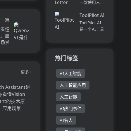
性和价值观的
一款使用人工
即创建任何名
专业Logo设
智能技术生成
人、公...
计。您可以免
ToolPilot AI
个性化求职信
下一篇
费生成
的工具。用户
ToolPilot AI
Logo，也可
只需提供自己
你看懂
是一个AI工具
以选择付费版
的简历和职位
能、应
目录平台，它
本以获...
描述，AI求职
用场景
为用户提供了
助手将自动生
一个集中的中
成定制的求职
心，用于发现
热门标签
信。该工具提
和探索各种AI
供方便快捷的
驱动的工具和
更多+
方...
AI人工智能
资源。该平台
的特色是拥有
人工智能应用
多样化的工具
集...
人工智能
AI热门事件
AI名人