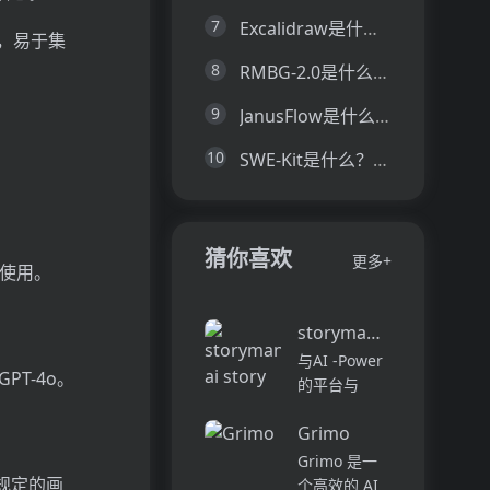
7
Excalidraw是什么？一文让你看懂Excalidraw的技术原理、主要功能、应用场景
务，易于集
8
RMBG-2.0是什么？一文让你看懂RMBG-2.0的技术原理、主要功能、应用场景
9
JanusFlow是什么？一文让你看懂JanusFlow的技术原理、主要功能、应用场景
10
SWE-Kit是什么？一文让你看懂SWE-Kit的技术原理、主要功能、应用场景
猜你喜欢
更多+
接入使用。
storymania ai story ge
与AI -Power
PT-4o。
的平台与
Storymania
Grimo
进行工艺吸引
人的故事，旨
Grimo 是一
在协助各个级
规定的画
个高效的 AI