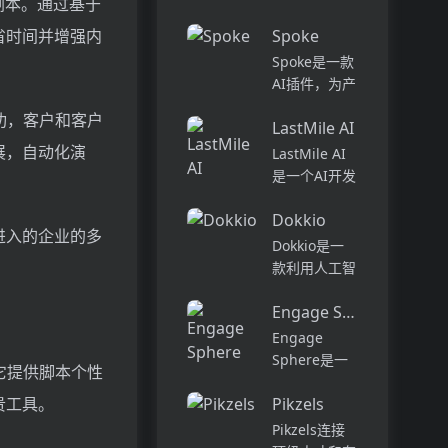
话和工作流集
剧本。通过基于
Pi...
中在一个地
省时间并增强内
Spoke
方,实现无缝
Spoke是一款
连接。主要功
AI插件，为产
能包括:组
品经理提供强
织...
成功，客户和客户
LastMile AI
大的、注重隐
私的AI功能，
展，自动化演
LastMile AI
能够在几秒钟
是一个AI开发
内为用户提供
平台，专为工
上下文信息。
Dokkio
程师而设计，
进入的企业的多
它可以帮助全
可以用于原型
Dokkio是一
球快速增长的
开发和生成式
款利用人工智
团队节省时
AI应用的生
能技术提供云
间，创造上
产。它提供了
Engage Sphere AI
文件协作的工
下...
一站式的多模
具。它能帮助
Engage
态AI模型访
用户管理多个
Sphere是一
。它提供脚本个性
问，包括语言
活动、搜索文
个基于AI的员
模型（...
档和文件、整
贵工具。
Pikzels
工参与度分析
理研究材料、
平台。它可以
Pikzels连接
组织内容库，
深入分析公司