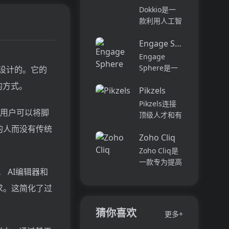
它可以帮助全
可以用于原型
Dokkio是一
球快速增长的
开发和生成式
款利用人工智
团队节省时
AI应用的生
能技术提供云
间，创造上
产。它提供了
Engage Sphere AI
文件协作的工
下...
一站式的多模
具。它能帮助
Engage
态AI模型访
用户管理多个
Sphere是一
队设计的。它的
问，包括语言
活动、搜索文
个基于AI的员
的方式。
模型（...
档和文件、整
Pikzels
工参与度分析
理研究材料、
平台。它可以
Pikzels连接
组织内容库，
使用户可以将脚
深入分析公司
顶级人才和有
并将所有文件
各个部门、团
远见的客户。
的人而没有传统
和内容集中在
队和岗位的参
Zoho Cliq
我们促进协
一...
与度,帮助管
作，释放创意
Zoho Cliq是
理者明确团队
卓越。加入我
一款专为提高
互动症结所
。 AI编辑器和
们，获取来自
企业工作效率
在,并采取
各个领域的优
而设计的在线
求。这简化了过
行...
秀专业人才。
即时通讯和协
体验协作的力
作平台。它将
猜你喜欢
更多+
量，释放你的
团队成员、对
创意潜能。