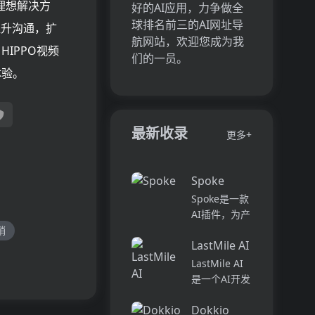
理想解决方
好的AI应用，力争做全
球排名前三的AI网址导
提升沟通，扩
航网站，欢迎您成为我
IPPO视频
们的一员。
体验。
最新收录
更多+
Spoke
Spoke是一款
AI插件，为产
品经理提供强
销
LastMile AI
大的、注重隐
私的AI功能，
LastMile AI
能够在几秒钟
是一个AI开发
内为用户提供
平台，专为工
上下文信息。
Dokkio
程师而设计，