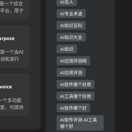
AI名人
 AI是一个综合
建平台，用于
AI专业术语
的营销人员
。其功能强
AI知识百科
方案为设计
AI知识大全
urpose
，视频创建
AI知识
.io是一个由AI
启动和发行
AI应用评测网
助视频和音
AI应用评测
管理其内容
节省时间。
AI软件哪个好用
voice
化平台会发
...
AI工具哪个好用
e是一个多功能
作室，可提供
AI软件哪个好
音自定义和
AI软件评测-AI工具
配音服务。
哪个好
音处理，用