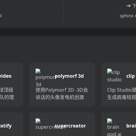
l
sphinx
video
polymorf 3d
clip
全球顶级
使用Polymorf 3D -3D会
Clip Stud
团队的理
说话的头像发电机创建
生成病毒短
是一个
引人入胜的视觉内容。
具，非常适
平台，有
使用文本或现有音频轻
YouTube，T
扩大参
松地使用自定义的化身
Instagram。 
xtify
supercreator
brai
换。凭
来叙述您的内容。节省
Studio允许
I...
时间，并为您的...