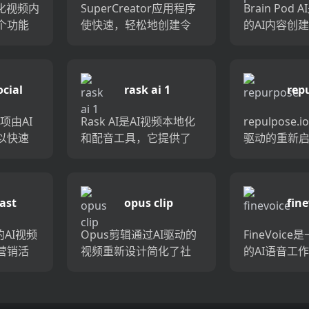
简化视频内
SuperCreator应用程序
Brain Pod
个功能
使快速，轻松地创建令
的AI内容创
Tube
人惊叹的视频变得容
具有前瞻性
，提供
易。超级创造者AI技术彻
和设计团队
时间
底改变了视频制作过
大的AI解决
ocial
rask ai 1
rep
精力，
程，使您可以比以往任
师，撰稿人
..
何时候都快10倍。...
者，社交媒...
是一项由AI
Rask AI是AI视频本地化
repulpose
以快速
和配音工具，它提供了
驱动的重新
视频中
一种快速简便的方式来
平台，可帮
剪辑。
翻译和配音视频和音频
频创建者在
，拿铁
内容。利用最新的AI技
工作流程时
ast
opus clip
fine
的时
术，它可以用最少的精
我们的自动
..
力准确，快速地定位...
表一个帖子，并
t的AI视频
Opus剪辑通过AI驱动的
FineVoic
营销活
视频重新设计简化了社
的AI语音工
您的听
交媒体视频共享。轻松
个性化的语
性化视
地将长视频转换为针对
专业级别的
更具吸
Tiktok，YouTube短裤
通过高级语