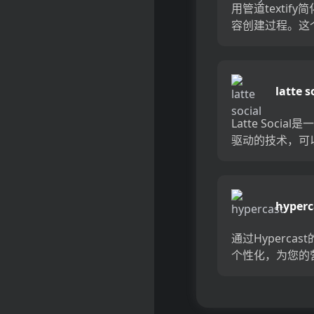
用管道textify
容创建过程。这
强大的工具将You
视频转换为文本
准确的成绩单和
latte s
戳。节省时间和
并确保您的内容可.
Latte Social
驱动的技术，可
而轻松地从长篇
创建引人入胜的
使用复杂的算法
hyperc
列表识别最有趣
刻，并在几秒钟内.
通过Hypercas
个性化，为您的
动供电。可以为
众生成数百个个
频，从而创造出