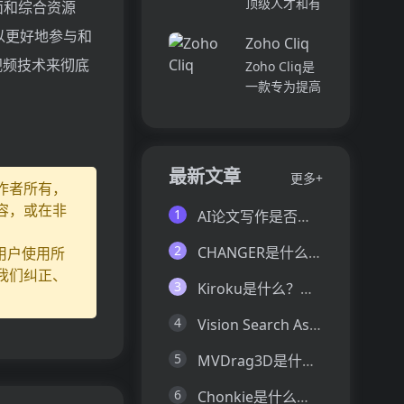
顶级人才和有
面和综合资源
并将所有文件
各个部门、团
远见的客户。
以更好地参与和
和内容集中在
队和岗位的参
Zoho Cliq
我们促进协
一...
与度,帮助管
作，释放创意
视频技术来彻底
Zoho Cliq是
理者明确团队
卓越。加入我
一款专为提高
互动症结所
们，获取来自
企业工作效率
在,并采取
各个领域的优
而设计的在线
行...
秀专业人才。
即时通讯和协
体验协作的力
作平台。它将
最新文章
更多+
量，释放你的
团队成员、对
作者所有，
创意潜能。
话和工作流集
容，或在非
1
AI论文写作是否靠谱？这6款论文AI写作神器真的可以让你效率翻倍
Pi...
中在一个地
方,实现无缝
2
CHANGER是什么？一文让你看懂CHANGER的技术原理、主要功能、应用场景
用户使用所
连接。主要功
我们纠正、
能包括:组
3
Kiroku是什么？一文让你看懂Kiroku的技术原理、主要功能、应用场景
织...
4
Vision Search Assistant是什么？一文让你看懂Vision Search Assistant的技术原理、主要功能、应用场景
5
MVDrag3D是什么？一文让你看懂MVDrag3D的技术原理、主要功能、应用场景
6
Chonkie是什么？一文让你看懂Chonkie的技术原理、主要功能、应用场景