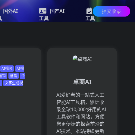
提交收录
国外AI
国产AI
新的AI
具
工具
工具
AI视频
AI视
营销
营销
个
卓商AI
成
文字生成视
AI爱好者的一站式人工
智能AI工具箱，累计收
录全球10,000⁺好用的AI
工具软件和网站，方便
您更便捷的探索前沿的
AI技术。本站持续更新