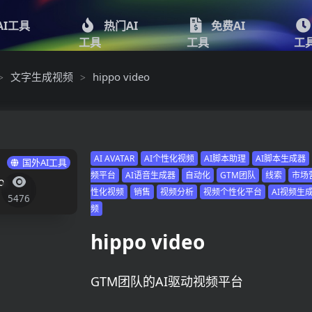
AI工具
热门AI
免费AI
工具
工具
工
文字生成视频
hippo video
>
>
AI AVATAR
AI个性化视频
AI脚本助理
AI脚本生成器
国外AI工具
频平台
AI语音生成器
自动化
GTM团队
线索
市场
性化视频
销售
视频分析
视频个性化平台
AI视频生
5476
频
hippo video
GTM团队的AI驱动视频平台