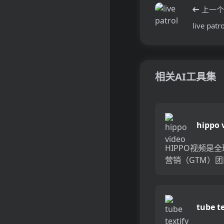
上一个
live patro
相关AI工具集
hippo 
HIPPO视频是
营销（GTM）
想解决方案，这
由AI驱动的视频
助于提升沟通，
tube te
与度和最大化转
借其个性化视频，H