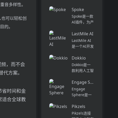
话和工作流集
和重音多样性。
Pi...
中在一个地
Spoke
方,实现无缝
Spoke是一款
连接。主要功
个人也可以轻松创
AI插件，为产
能包括:组
种目的。
品经理提供强
织...
LastMile AI
大的、注重隐
私的AI功能，
LastMile AI
能够在几秒钟
是一个AI开发
内为用户提供
平台，专为工
上下文信息。
Dokkio
程师而设计，
它可以帮助全
视频，而不会
可以用于原型
Dokkio是一
球快速增长的
开发和生成式
款利用人工智
替代方案。
团队节省时
AI应用的生
能技术提供云
间，创造上
产。它提供了
Engage Sphere AI
文件协作的工
下...
一站式的多模
具。它能帮助
Engage
节省时间和金
态AI模型访
用户管理多个
Sphere是一
问，包括语言
常适合全球教
活动、搜索文
个基于AI的员
模型（...
档和文件、整
Pikzels
工参与度分析
理研究材料、
平台。它可以
Pikzels连接
组织内容库，
深入分析公司