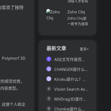
顶级人才和有
并将所有文件
各个部门、团
远见的客户。
动增添了独特
和内容集中在
队和岗位的参
Zoho Cliq
我们促进协
一...
与度,帮助管
作，释放创意
Zoho Cliq是
理者明确团队
卓越。加入我
一款专为提高
互动症结所
们，获取来自
企业工作效率
在,并采取
各个领域的优
而设计的在线
行...
秀专业人才。
即时通讯和协
体验协作的力
作平台。它将
最新文章
更多+
量，释放你的
团队成员、对
创意潜能。
话和工作流集
ymorf 3D
1
AI论文写作是否靠谱？这6款论文AI写作神器真的可以让你效率翻倍
Pi...
中在一个地
方,实现无缝
2
CHANGER是什么？一文让你看懂CHANGER的技术原理、主要功能、应用场景
连接。主要功
能包括:组
3
Kiroku是什么？一文让你看懂Kiroku的技术原理、主要功能、应用场景
定的规范优势，
织...
的内容类型。
4
Vision Search Assistant是什么？一文让你看懂Vision Search Assistant的技术原理、主要功能、应用场景
5
MVDrag3D是什么？一文让你看懂MVDrag3D的技术原理、主要功能、应用场景
容。这使个人和企
6
Chonkie是什么？一文让你看懂Chonkie的技术原理、主要功能、应用场景