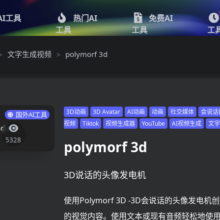
AI工具
热门AI
免费AI
工具
工具
工
文字生成视频
polymorf 3d
>
>
3D动画
3D Avatar
AI动画
动画
社交媒体
会说话
国外AI工具
视频
Tiktok
视频生成器
YouTube
AI视频生成
文
5328
polymorf 3d
3D说话的头像发电机
使用Polymorf 3D -3D会说话的头像发电
的视觉内容。使用文本或现有音频轻松地使