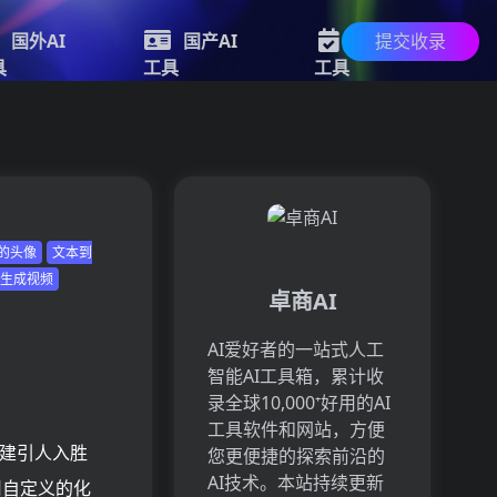
提交收录
国外AI
国产AI
新的AI
具
工具
工具
的头像
文本到
字生成视频
卓商AI
AI爱好者的一站式人工
智能AI工具箱，累计收
录全球10,000⁺好用的AI
工具软件和网站，方便
机创建引人入胜
您更便捷的探索前沿的
AI技术。本站持续更新
用自定义的化