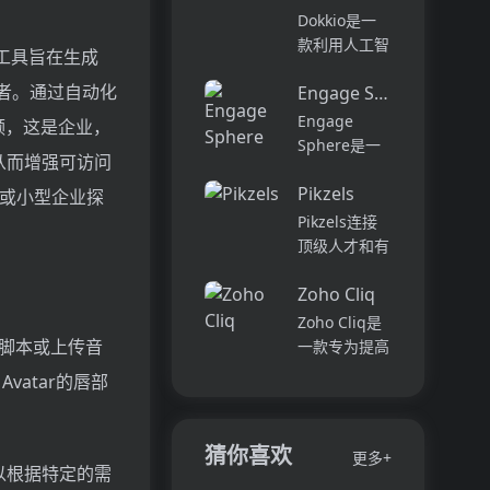
它可以帮助全
可以用于原型
Dokkio是一
球快速增长的
开发和生成式
款利用人工智
该工具旨在生成
团队节省时
AI应用的生
能技术提供云
间，创造上
产。它提供了
者。通过自动化
Engage Sphere AI
文件协作的工
下...
一站式的多模
具。它能帮助
Engage
视频，这是企业，
态AI模型访
用户管理多个
Sphere是一
从而增强可访问
问，包括语言
活动、搜索文
个基于AI的员
模型（...
档和文件、整
Pikzels
工参与度分析
或小型企业探
理研究材料、
平台。它可以
Pikzels连接
组织内容库，
深入分析公司
顶级人才和有
并将所有文件
各个部门、团
远见的客户。
和内容集中在
队和岗位的参
Zoho Cliq
我们促进协
一...
与度,帮助管
作，释放创意
Zoho Cliq是
理者明确团队
卓越。加入我
其脚本或上传音
一款专为提高
互动症结所
们，获取来自
企业工作效率
vatar的唇部
在,并采取
各个领域的优
而设计的在线
行...
秀专业人才。
即时通讯和协
体验协作的力
作平台。它将
猜你喜欢
更多+
量，释放你的
团队成员、对
以根据特定的需
创意潜能。