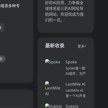
好的AI应用，力争做全
频增添多种专
球排名前三的AI网址导
航网站，欢迎您成为我
们的一员。
最新收录
更多+
像
Spoke
Spoke是一款
AI插件，为产
品经理提供强
LastMile AI
大的、注重隐
私的AI功能，
LastMile AI
能够在几秒钟
是一个AI开发
内为用户提供
平台，专为工
上下文信息。
Dokkio
程师而设计，