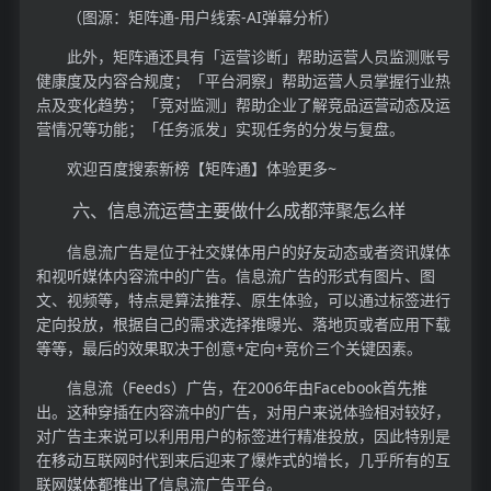
（图源：矩阵通-用户线索-AI弹幕分析）
此外，矩阵通还具有「运营诊断」帮助运营人员监测账号
健康度及内容合规度；「平台洞察」帮助运营人员掌握行业热
点及变化趋势；「竞对监测」帮助企业了解竞品运营动态及运
营情况等功能；「任务派发」实现任务的分发与复盘。
欢迎百度搜索新榜【矩阵通】体验更多~
六、信息流运营主要做什么成都萍聚怎么样
信息流广告是位于社交媒体用户的好友动态或者资讯媒体
和视听媒体内容流中的广告。信息流广告的形式有图片、图
文、视频等，特点是算法推荐、原生体验，可以通过标签进行
定向投放，根据自己的需求选择推曝光、落地页或者应用下载
等等，最后的效果取决于创意+定向+竞价三个关键因素。
信息流（Feeds）广告，在2006年由Facebook首先推
出。这种穿插在内容流中的广告，对用户来说体验相对较好，
对广告主来说可以利用用户的标签进行精准投放，因此特别是
在移动互联网时代到来后迎来了爆炸式的增长，几乎所有的互
联网媒体都推出了信息流广告平台。