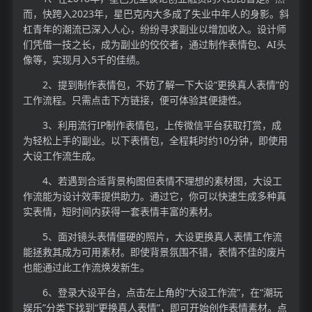
而，快跨入2023年，星巴克内大多成了失业中年人的身影。斜
杠青年的潮流已深入人心，纷纷寻求副业以增加收入。设计师
们凭借一技之长，成为副业的佼佼者，通过制作表情包、AI头
像等，实现月入5千的佳绩。
2、提到制作表情包，不妨了解一下大设“更换真人表情”的
工作流程。只需点击下方链接，便可体验其便捷性。
3、利用流行IP制作表情包，上传微信平台获取打赏，成
为轻松上手的副业。以下表情包，全程耗时约10分钟，即使用
大设工作流生成。
4、若遇到合适背景构图但表情不理想的素材图，大设工
作流能为设计效率提供助力。通过它，你可以快速生成多种真
实表情，短时间内获得一套表情丰富的素材。
5、面对镜头表情僵硬的照片，大设更换真人表情工作流
能拯救其成为可用素材。即使背景氛围不错，表情不佳的废片
也能通过此工作流焕发新生。
6、登录大设平台，点击左上角的“大设工作流”，在“潮玩
娱乐”分类下找到“更换真人表情”，即可开始创作表情素材。点