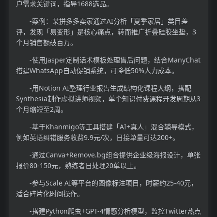
户需求关键词，指导1688选品。
-案例：某拼多多卖家通过AI分析「夏季家居」类目差
评，发现「易变形」是核心痛点，转而推广折叠硅胶坐垫，3
个月销售额破百万。
-使用Jasper定制话术模板处理售后问题，结合ManyChat
搭建WhatsApp自动促销系统，可降低50%人力成本。
-用Notion AI整理行业报告生成结构化课程大纲，搭配
Synthesia制作虚拟讲师视频，单个知识付费课程开发周期从3
个月缩短至2周。
-基于Khanmigo等工具搭建「AI+真人」混合辅导模式，
例如英语纠错服务收费9.9元/次，日接单量可达200+。
-通过Canva+Remove.bg组合提供企业级海报设计，单张
报价80-150元，熟练者日处理20单以上。
-参与Scale AI等平台的图像标注项目，时薪约25-40元，
适合碎片化时间操作。
-搭建Python爬虫+GPT-4情感分析模型，监控Twitter热点