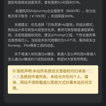
提前布局相关加密货币，曾有案例5小时获利37%。
-批量购买Midjourney企业版账号（$600/年），拆分出
售共享子账号（￥199/月），利润率超300%。
关键建议：优先选择「已有资源+AI提效」的组合模式，
例如设计师可转型AI视觉优化师，教师可转型智能课程架构
师。注意规避版权风险，建议从Prompt工程、个性化服务等
合规领域切入。当前技术迭代周期约为3-6个月，需持续关注
Runway、Pika等新工具的动态。
关于普通人如何通过ai赚钱，普通人怎么样利用ai普通人
怎么通过ai赚钱的介绍到此结束，希望对大家有所帮助。
© 版权声明:本站所有原创文章版权均归卓商
AI工
具集
及原创作者所有，未经允许任何个人、媒
体、网站不得转载或以其他方式抄袭本站任何文
章。