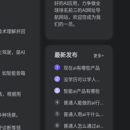
好的AI应用，力争做全
球排名前三的AI网址导
航网站，欢迎您成为我
们的一员。
处理技术理解并回
驾驶，是AI
最新发布
更多+
1
现在ai有哪些产品
，如智能音箱
2
没学历可以学人工智能吗
3
智能ai产品有哪些
算法，根据用
4
普通人能做的ai行业
5
普通人用ai干什么赚钱
多种场景。
6
普通人怎么通过ai赚钱
疗诊断等领