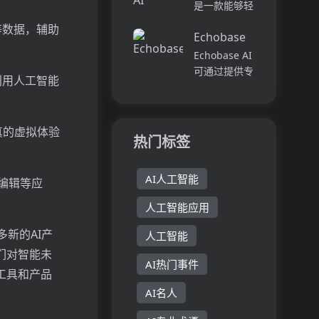
作平台。它将
是一款能够轻
量，释放你的
团队成员、对
松使用自然语
等数据，辅助
创意潜能。
话和工作流集
Echobase
言分析电子表
Pi...
中在一个地
格数据的助
Echobase AI
方,实现无缝
手。它可以回
可通过提供专
利用人工智能
连接。主要功
答你任何关于
门训练的AI代
能包括:组
数据的问题，
理来协助团队
织...
无需编写代
进行查询、创
真的虚拟体验
码、公式或依
建和分析文
热门标签
赖其他工具。
件，这些代理
你可以与同事
擅长问答、分
合...
AI人工智能
析和任务完
编辑等应
成。...
人工智能应用
新的AI产
人工智能
们对智能未
AI热门事件
工具和产品
AI名人