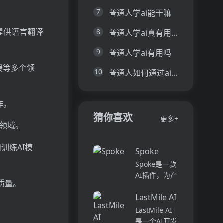
7
普通人学ai能干嘛
提供语言翻译
8
普通人学ai真有用吗
9
普通人学ai有用吗
援等多个领
10
普通人如何通过ai赚钱
作。
猜你喜欢
更多+
等领域。
训练AI模
Spoke
Spoke是一款
AI插件，为产
质量。
品经理提供强
LastMile AI
大的、注重隐
私的AI功能，
LastMile AI
能够在几秒钟
是一个AI开发