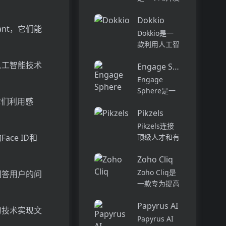
内为用户提供
平台，专为工
上下文信息。
Dokkio
程师而设计，
tant，它们能
它可以帮助全
可以用于原型
Dokkio是一
球快速增长的
开发和生成式
款利用人工智
团队节省时
AI应用的生
能技术提供云
间，创造上
人工智能技术
产。它提供了
Engage Sphere AI
文件协作的工
下...
一站式的多模
具。它能帮助
Engage
态AI模型访
用户管理多个
Sphere是一
问，包括语言
活动、搜索文
它们利用感
个基于AI的员
模型（...
档和文件、整
Pikzels
工参与度分析
理研究材料、
平台。它可以
Pikzels连接
组织内容库，
深入分析公司
ce ID和
顶级人才和有
并将所有文件
各个部门、团
远见的客户。
和内容集中在
队和岗位的参
Zoho Cliq
我们促进协
一...
与度,帮助管
作，释放创意
Zoho Cliq是
回答用户的问
理者明确团队
卓越。加入我
一款专为提高
互动症结所
们，获取来自
企业工作效率
在,并采取
各个领域的优
Papyrus AI
而设计的在线
习技术实现文
行...
秀专业人才。
即时通讯和协
Papyrus AI
体验协作的力