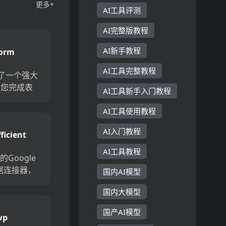
更多+
AI工具评测
AI完整版教程
AI新手教程
form
AI工具完整教程
提供了一个强大
助您完成表
AI工具新手入门教程
件逻辑，付
AI工具使用教程
自动化，表
，可以根据
AI入门教程
ficient
求进行量身
建立强大的
AI工具教程
Google
数据连接器，
国内AI模型
导出过程与
国内大模型
步之间的空
可以轻松地
国产AI模型
wp
ogle表