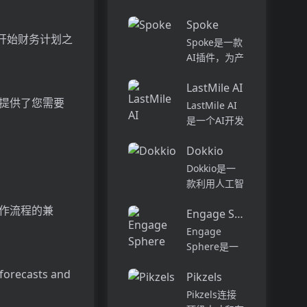
话和工作流集
Pi...
中在一个地
Spoke
方,实现无缝
地开始财务计划之
Spoke是一款
连接。主要功
AI插件，为产
能包括:组
品经理提供强
织...
LastMile AI
大的、注重隐
y提供了您需要
私的AI功能，
LastMile AI
能够在几秒钟
是一个AI开发
内为用户提供
平台，专为工
上下文信息。
Dokkio
程师而设计，
它可以帮助全
可以用于原型
Dokkio是一
球快速增长的
开发和生成式
款利用人工智
团队节省时
AI应用的生
能技术提供云
间，创造上
作流程的兼
产。它提供了
Engage Sphere AI
文件协作的工
下...
一站式的多模
具。它能帮助
Engage
态AI模型访
用户管理多个
Sphere是一
问，包括语言
活动、搜索文
个基于AI的员
模型（...
 forecasts and
档和文件、整
Pikzels
工参与度分析
理研究材料、
平台。它可以
Pikzels连接
组织内容库，
深入分析公司