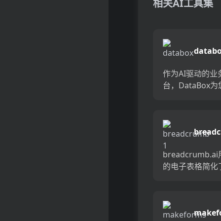
相关AI工具集
datab
作为AI驱动的业
台，DataBox
了对您的业务的
解。通过来自各
的实时KPI跟踪
bread
服务，电子表格
库，可以轻松地在.
breadcrumb.
的电子表格简化
分析，以互动仪
换器。将电子表格
和418多个预构
makef
转换为引人入胜