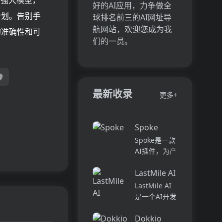
的强大模型，
好的AI应用，力争做全
计划。告别手
球排名前三的AI网址导
航网站，欢迎您成为我
的准确性和可
们的一员。
最新收录
更多+
Spoke
Spoke是一款
AI插件，为产
品经理提供强
LastMile AI
大的、注重隐
私的AI功能，
LastMile AI
能够在几秒钟
是一个AI开发
内为用户提供
平台，专为工
上下文信息。
Dokkio
程师而设计，