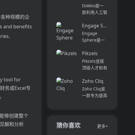
它可以帮助全
可以用于原型
Dokkio是一
球快速增长的
开发和生成式
款利用人工智
为各种规模的企
团队节省时
AI应用的生
能技术提供云
间，创造上
产。它提供了
Engage Sphere AI
文件协作的工
 and benefits
下...
一站式的多模
具。它能帮助
Engage
ries.
态AI模型访
用户管理多个
Sphere是一
问，包括语言
活动、搜索文
个基于AI的员
模型（...
档和文件、整
Pikzels
工参与度分析
理研究材料、
平台。它可以
Pikzels连接
组织内容库，
深入分析公司
顶级人才和有
并将所有文件
各个部门、团
远见的客户。
和内容集中在
y tool for
队和岗位的参
Zoho Cliq
我们促进协
一...
与度,帮助管
no事先财务或Excel专
作，释放创意
Zoho Cliq是
理者明确团队
卓越。加入我
一款专为提高
。
互动症结所
们，获取来自
企业工作效率
在,并采取
各个领域的优
而设计的在线
行...
秀专业人才。
即时通讯和协
您能够创建整个
体验协作的力
作平台。它将
时见解和分析
猜你喜欢
更多+
量，释放你的
团队成员、对
创意潜能。