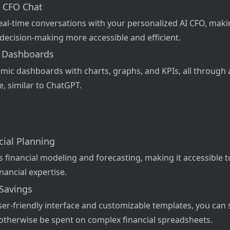
 CFO Chat
real-time conversations with your personalized AI CFO, maki
 decision-making more accessible and efficient.
 Dashboards
amic dashboards with charts, graphs, and KPIs, all through a
e, similar to ChatGPT.
cial Planning
es financial modeling and forecasting, making it accessible t
inancial expertise.
 Savings
ser-friendly interface and customizable templates, you can
otherwise be spent on complex financial spreadsheets.