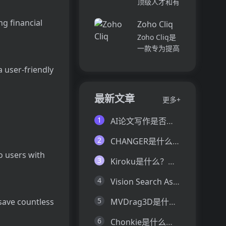
顶级人才和有
并将所有文件
各个部门、团
远见的客户。
和内容集中在
队和岗位的参
ng financial
Zoho Cliq
我们促进协
一...
与度,帮助管
作，释放创意
Zoho Cliq是
理者明确团队
卓越。加入我
一款专为提高
互动症结所
们，获取来自
企业工作效率
在,并采取
各个领域的优
 user-friendly
而设计的在线
行...
秀专业人才。
即时通讯和协
体验协作的力
作平台。它将
最新文章
更多+
量，释放你的
团队成员、对
创意潜能。
话和工作流集
1
AI论文写作是否靠谱？这6款论文AI写作神器真的可以让你效率翻倍
Pi...
中在一个地
方,实现无缝
2
CHANGER是什么？一文让你看懂CHANGER的技术原理、主要功能、应用场景
连接。主要功
o users with
能包括:组
3
Kiroku是什么？一文让你看懂Kiroku的技术原理、主要功能、应用场景
织...
4
Vision Search Assistant是什么？一文让你看懂Vision Search Assistant的技术原理、主要功能、应用场景
5
MVDrag3D是什么？一文让你看懂MVDrag3D的技术原理、主要功能、应用场景
 save countless
6
Chonkie是什么？一文让你看懂Chonkie的技术原理、主要功能、应用场景