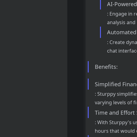
AI-Powered
: Engage in 
analysis and
Automated
: Create dyn
chat interfac
Benefits:
Simplified Finan
: Sturppy simplifi
varying levels of f
Time and Effort
: With Sturppy's u
hours that would 