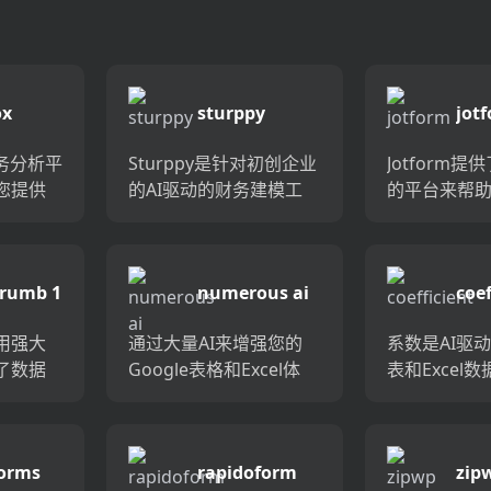
ox
sturppy
jot
务分析平
Sturppy是针对初创企业
Jotform
为您提供
的AI驱动的财务建模工
的平台来帮
全面了
具，旨在使预测和财务
格。使用条
种来源
建模更容易，更准确。
款，报告和
，包括云
现代平台取代了复杂的
格易于使用
crumb 1
numerous ai
coef
和数据
财务电子表格，使您可
您的确切需
..
以构建以AI为支持的...
定制。快速
ai用强大
通过大量AI来增强您的
系数是AI驱动的
形...
了数据
Google表格和Excel体
表和Excel
表板转
验，这是一种无缝整合
可填补手动
，CSV
Chatgpt的变革性附加组
自动数据同
建的集成
件。借助内容生成，总
白。它使您
orms
rapidoform
zip
的视觉
结和数据提取等高级功
将数据导入Go