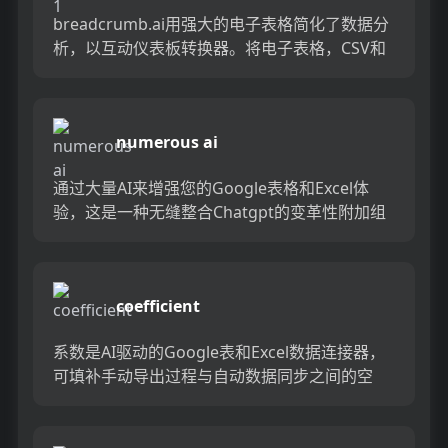
breadcrumb.ai用强大的电子表格简化了数据分
析，以互动仪表板转换器。将电子表格，CSV和
418多个预构建的集成转换为引人入胜的视觉效
果，包括...
numerous ai
通过大量AI来增强您的Google表格和Excel体
验，这是一种无缝整合Chatgpt的变革性附加组
件。借助内容生成，总结和数据提取等高级功
能，可以提...
coefficient
系数是AI驱动的Google表和Excel数据连接器，
可填补手动导出过程与自动数据同步之间的空
白。它使您可以轻松地将数据导入Google表
格，并使用A...