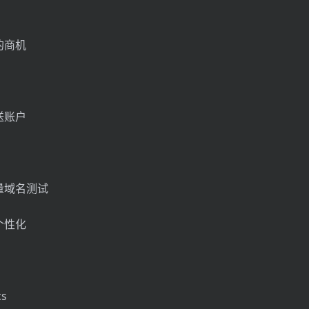
的商机
送账户
量域名测试
个性化
cs