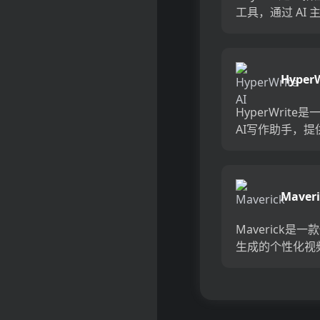
工具，通过 AI 
助手，以简化传
拍摄和编辑过程
昂成本为目标，
HyperW
能够轻松创建 AI
频。HeyG...
HyperWrite
AI写作助手，提
个强大的工具，
在市场营销文案
商务沟通等方面
Maveri
智能、更快速、
松。它可以帮助你生
Maverick是一
生成的个性化视
助电子商务店铺
客户建立个性化
通过Maverick
务企业可以提高