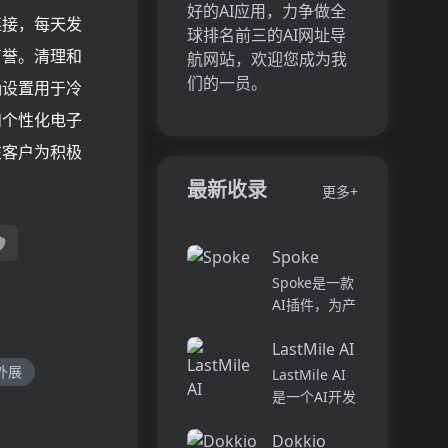
好的AI应用，力争做全
连接，每天发
球排名前三的AI网址导
声誉。清理和
航网站，欢迎您成为我
们的一员。
确设置用于冷
和个性化电子
在客户为积极
最新收录
更多+
Spoke
Spoke是一款
AI插件，为产
品经理提供强
LastMile AI
大的、注重隐
私的AI功能，
外展
LastMile AI
能够在几秒钟
是一个AI开发
内为用户提供
平台，专为工
上下文信息。
Dokkio
程师而设计，