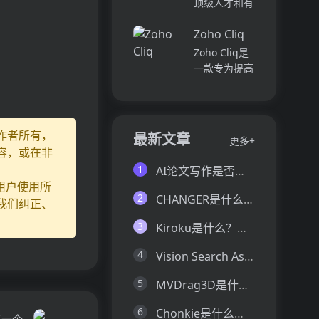
顶级人才和有
并将所有文件
各个部门、团
远见的客户。
和内容集中在
队和岗位的参
Zoho Cliq
我们促进协
一...
与度,帮助管
作，释放创意
Zoho Cliq是
理者明确团队
卓越。加入我
一款专为提高
互动症结所
们，获取来自
企业工作效率
在,并采取
各个领域的优
而设计的在线
行...
秀专业人才。
即时通讯和协
体验协作的力
作平台。它将
作者所有，
最新文章
更多+
量，释放你的
团队成员、对
容，或在非
创意潜能。
话和工作流集
1
AI论文写作是否靠谱？这6款论文AI写作神器真的可以让你效率翻倍
Pi...
中在一个地
用户使用所
方,实现无缝
2
CHANGER是什么？一文让你看懂CHANGER的技术原理、主要功能、应用场景
我们纠正、
连接。主要功
能包括:组
3
Kiroku是什么？一文让你看懂Kiroku的技术原理、主要功能、应用场景
织...
4
Vision Search Assistant是什么？一文让你看懂Vision Search Assistant的技术原理、主要功能、应用场景
5
MVDrag3D是什么？一文让你看懂MVDrag3D的技术原理、主要功能、应用场景
6
Chonkie是什么？一文让你看懂Chonkie的技术原理、主要功能、应用场景
下一个