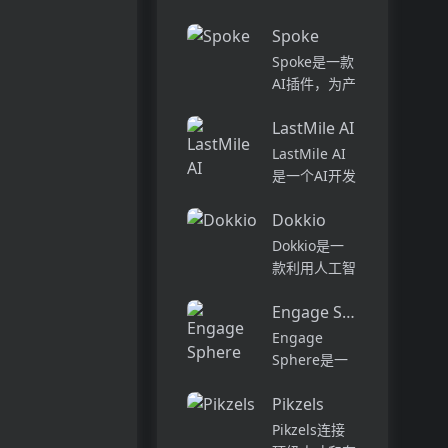
话和工作流集
Pi...
中在一个地
Spoke
方,实现无缝
Spoke是一款
连接。主要功
AI插件，为产
能包括:组
品经理提供强
织...
LastMile AI
大的、注重隐
私的AI功能，
LastMile AI
能够在几秒钟
是一个AI开发
内为用户提供
平台，专为工
上下文信息。
Dokkio
程师而设计，
它可以帮助全
可以用于原型
Dokkio是一
球快速增长的
开发和生成式
款利用人工智
团队节省时
AI应用的生
能技术提供云
间，创造上
产。它提供了
Engage Sphere AI
文件协作的工
下...
一站式的多模
具。它能帮助
Engage
态AI模型访
用户管理多个
Sphere是一
问，包括语言
活动、搜索文
个基于AI的员
模型（...
档和文件、整
Pikzels
工参与度分析
理研究材料、
平台。它可以
Pikzels连接
组织内容库，
深入分析公司