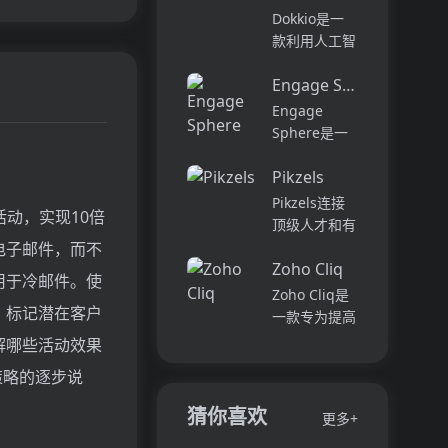
它可以帮助全
可以用于原型
Dokkio是一
球快速增长的
开发和生成式
款利用人工智
团队节省时
AI应用的生
能技术提供云
间，创造上
产。它提供了
Engage Sphere AI
文件协作的工
下...
一站式的多模
具。它能帮助
Engage
态AI模型访
用户管理多个
Sphere是一
问，包括语言
活动、搜索文
个基于AI的员
模型（...
档和文件、整
Pikzels
工参与度分析
理研究材料、
平台。它可以
Pikzels连接
活动，实现10倍
组织内容库，
深入分析公司
顶级人才和有
并将所有文件
各个部门、团
远见的客户。
电子邮件，而不
和内容集中在
队和岗位的参
Zoho Cliq
我们促进协
用于冷邮件。使
一...
与度,帮助管
作，释放创意
Zoho Cliq是
理者明确团队
，标记潜在客户
卓越。加入我
一款专为提高
互动症结所
们，获取来自
企业工作效率
解哪些活动效果
在,并采取
各个领域的优
而设计的在线
行...
策略的逐步说
秀专业人才。
即时通讯和协
体验协作的力
作平台。它将
猜你喜欢
更多+
量，释放你的
团队成员、对
创意潜能。