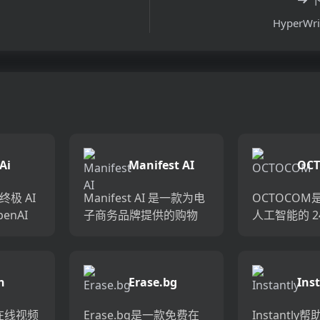
HyperWri
Ai
Manifest AI
OC
的终极 AI
Manifest AI 是一款为电
OCTOCOM
enAI
子商务品牌提供的购物
人工智能的 2
T4 提供
助手，通过人工智能帮
服助手，提
助您省
助买家在购买前的整个
类级对话支
人惊叹
旅程中获得帮助。它减
自动处理 90
n
Erase.bg
Ins
少了客户流失率 40%，
单，降低成
在客户即将放...
率。OCTO...
款在线视频
Erase.bg是一款免费在
Instantl