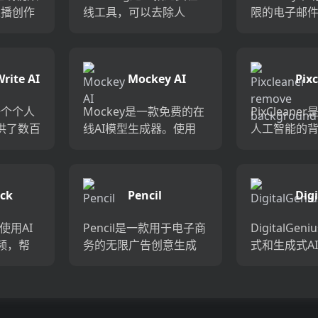
主播创作
线工具，可以去除人
限的电子邮
统视频
物、动物或物体图片的
户、无限的热
中的高
背景，并提供高分辨率
扩大您的外
让用户
的透明图片下载。无需
现10倍的潜
rite AI
Mockey AI
Pix
 主播视
信用卡，适用于电子商
议和成交量
rem
务和个人使用。...
数量的电子邮件
是一个个人
Mockey是一款免费的在
PixClean
bac
供了数百
线AI模型生成器。使用
人工智能的
帮助你
Mockey，您可以为服
具，可以帮
、日常
装、配饰和各种产品生
或交互式地
工作更
成出色的模型，并下载
景。通过使
ck
Pencil
Dig
更轻
高质量的照片以供任何
PixClean
...
用途。Mockey...
快速提高编辑效
款使用AI
Pencil是一款用于电子商
DigitalGe
频，帮
务的无限广告创意生成
式和生成式A
与每个
工具，帮助品牌和机构
电子商务品
互动。
快速测试无限创意并赢
它能自动处
，电子商
得更多客户。它使用人
单，降低客
客户满
工智能生成静态和视频
升在线转化