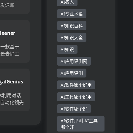
AI名人
件发送账
身和智能AI
AI专业术语
展活动，实
AI知识百科
在客户、会
cleaner
。通过无限
AI知识大全
ove
账...
er是一款基于
kground
AI知识
背景去除工
助用户自动
AI应用评测网
去除图片背
AI应用评测
用
italGenius
er，用户可以
AI软件哪个好用
率，...
nius利用对话
AI工具哪个好用
I自动化领先
AI软件哪个好
牌的客服。
理重复性工
AI软件评测-AI工具
服成本，提
哪个好
率，改善客