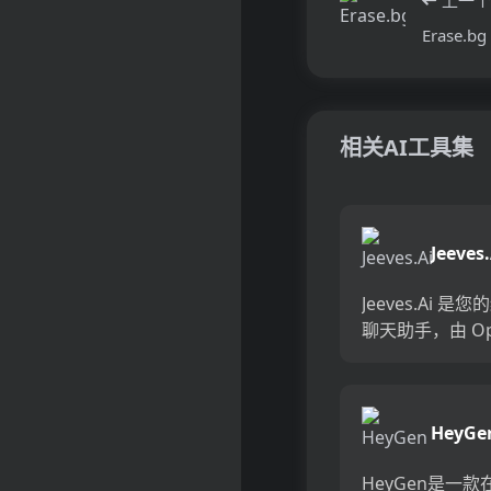
Erase.bg
相关AI工具集
Jeeves.
Jeeves.Ai 是您
聊天助手，由 Op
的 GPT3 和 GP
支持。它可以帮
时省力地生成令
HeyGe
的文案和答案...
HeyGen是一