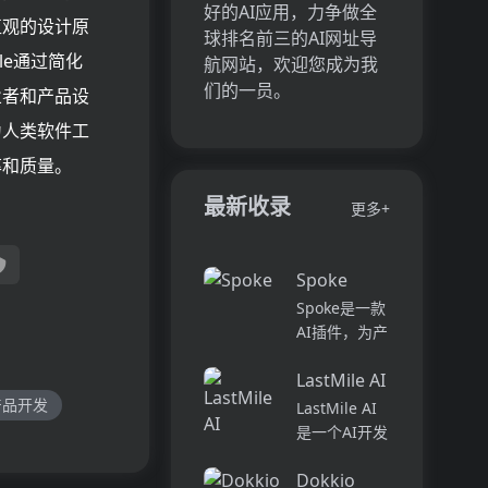
好的AI应用，力争做全
直观的设计原
球排名前三的AI网址导
le通过简化
航网站，欢迎您成为我
们的一员。
业者和产品设
为人类软件工
率和质量。
最新收录
更多+
Spoke
Spoke是一款
AI插件，为产
品经理提供强
LastMile AI
大的、注重隐
私的AI功能，
产品开发
LastMile AI
能够在几秒钟
是一个AI开发
内为用户提供
平台，专为工
上下文信息。
Dokkio
程师而设计，