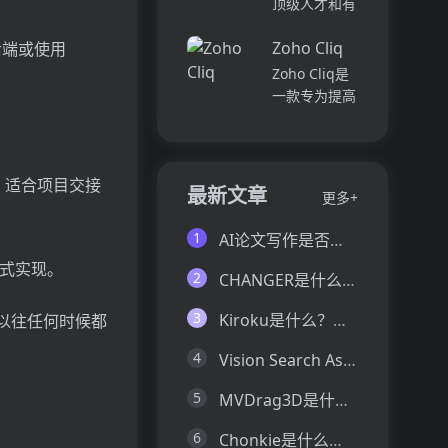
顶级人才和有
并将所有文件
各个部门、团
远见的客户。
和内容集中在
队和岗位的参
Zoho Cliq
后端或使用
我们促进协
一...
与度,帮助管
作，释放创意
Zoho Cliq是
理者明确团队
卓越。加入我
一款专为提高
互动症结所
们，获取来自
企业工作效率
在,并采取
各个领域的优
而设计的在线
行...
秀专业人才。
即时通讯和协
体验协作的力
库，适合项目交接
作平台。它将
最新文章
更多+
量，释放你的
团队成员、对
创意潜能。
话和工作流集
1
AI论文写作是否靠谱？这6款论文AI写作神器真的可以让你效率翻倍
Pi...
中在一个地
方式实现。
方,实现无缝
2
CHANGER是什么？一文让你看懂CHANGER的技术原理、主要功能、应用场景
连接。主要功
能包括:组
3
Kiroku是什么？一文让你看懂Kiroku的技术原理、主要功能、应用场景
比以往任何时候都
织...
4
Vision Search Assistant是什么？一文让你看懂Vision Search Assistant的技术原理、主要功能、应用场景
5
MVDrag3D是什么？一文让你看懂MVDrag3D的技术原理、主要功能、应用场景
6
Chonkie是什么？一文让你看懂Chonkie的技术原理、主要功能、应用场景