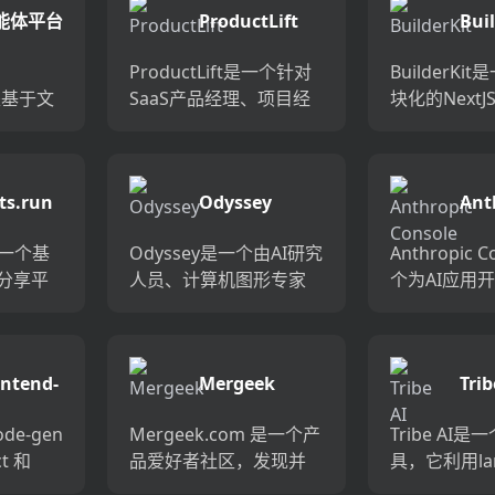
能体平台
ProductLift
Buil
uilder
ProductLift是一个针对
BuilderK
 是基于文
SaaS产品经理、项目经
块化的NextJ
体平
理和市场策略师的优先
允许开发者
根据行
级排序、路线图和变更
发布AI应用
景，选
日志工具。它允许用户
预构建的应
cts.run
Odyssey
Ant
打造智
对功能进行投票，定义
可部署代码
Con
点包括
产品路线图，并...
40...
 是一个基
Odyssey是一个由AI研究
Anthropic 
码分享平
人员、计算机图形专家
个为AI应用
平台上
和好莱坞艺术家共同开
的平台，它
t 代
发的高级视觉AI模型。它
提示生成器
器中实
旨在为专业的故事讲述
生成器和模
ontend-
Mergeek
Trib
化了...
者提供一种新的方式来
工具，帮助
en
创造电影、电视节...
生成高质...
ode-gen
Mergeek.com 是一个产
Tribe AI
t 和
品爱好者社区，发现并
具，它利用lan
端项目，
介绍全球优质产品和项
架，让用户