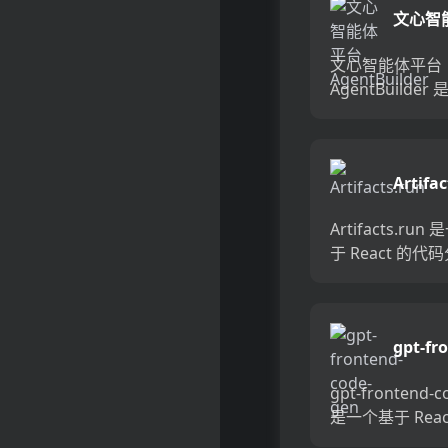
文心智
AgentB
文心智能体平台
AgentBuilder
心大模型的智能
台，支持开发者
业领域和应用场
Artifa
择不同开发方式
能体。其主要优
Artifacts.run
低...
于 React 的代
台，用户可以在
分享他们的 Reac
码，并且在浏览
gpt-fr
时运行。该平台简
code-g
gpt-frontend-c
是一个基于 Reac
Vite 构建的前