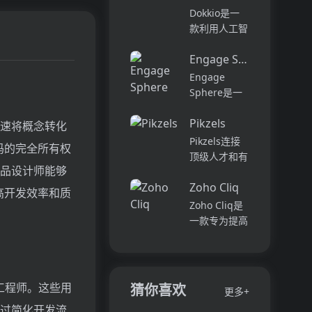
它可以帮助全
可以用于原型
Dokkio是一
球快速增长的
开发和生成式
款利用人工智
团队节省时
AI应用的生
能技术提供云
间，创造上
产。它提供了
Engage Sphere AI
文件协作的工
下...
一站式的多模
具。它能帮助
Engage
态AI模型访
用户管理多个
Sphere是一
问，包括语言
活动、搜索文
个基于AI的员
模型（...
档和文件、整
Pikzels
工参与度分析
快速将概念转化
理研究材料、
平台。它可以
Pikzels连接
码的完全所有权
组织内容库，
深入分析公司
顶级人才和有
并将所有文件
各个部门、团
产品设计师能够
远见的客户。
和内容集中在
队和岗位的参
Zoho Cliq
我们促进协
高开发效率和质
一...
与度,帮助管
作，释放创意
Zoho Cliq是
理者明确团队
卓越。加入我
一款专为提高
互动症结所
们，获取来自
企业工作效率
在,并采取
各个领域的优
而设计的在线
行...
秀专业人才。
即时通讯和协
体验协作的力
作平台。它将
件工程师。这些用
猜你喜欢
更多+
量，释放你的
团队成员、对
通过简化开发流
创意潜能。