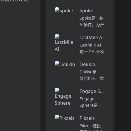
话和工作流集
Pi...
中在一个地
Spoke
方,实现无缝
Spoke是一款
连接。主要功
AI插件，为产
能包括:组
品经理提供强
织...
LastMile AI
大的、注重隐
私的AI功能，
LastMile AI
能够在几秒钟
是一个AI开发
内为用户提供
平台，专为工
上下文信息。
Dokkio
程师而设计，
它可以帮助全
可以用于原型
Dokkio是一
球快速增长的
开发和生成式
款利用人工智
团队节省时
AI应用的生
能技术提供云
间，创造上
产。它提供了
Engage Sphere AI
文件协作的工
下...
一站式的多模
具。它能帮助
Engage
态AI模型访
用户管理多个
Sphere是一
问，包括语言
活动、搜索文
个基于AI的员
模型（...
档和文件、整
Pikzels
工参与度分析
理研究材料、
平台。它可以
Pikzels连接
组织内容库，
深入分析公司