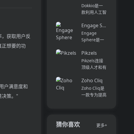
它可以帮助全
可以用于原型
Dokkio是一
球快速增长的
开发和生成式
款利用人工智
团队节省时
AI应用的生
能技术提供云
间，创造上
产。它提供了
Engage Sphere AI
文件协作的工
下...
一站式的多模
具。它能帮助
Engage
率，获取用户反
态AI模型访
用户管理多个
Sphere是一
问，包括语言
活动、搜索文
真正想要的功
个基于AI的员
模型（...
档和文件、整
Pikzels
工参与度分析
理研究材料、
平台。它可以
Pikzels连接
组织内容库，
深入分析公司
顶级人才和有
并将所有文件
各个部门、团
远见的客户。
和内容集中在
队和岗位的参
Zoho Cliq
我们促进协
一...
与度,帮助管
用户满意度和
作，释放创意
Zoho Cliq是
理者明确团队
卓越。加入我
一款专为提高
进决策。"
互动症结所
们，获取来自
企业工作效率
在,并采取
各个领域的优
而设计的在线
行...
秀专业人才。
即时通讯和协
体验协作的力
作平台。它将
猜你喜欢
更多+
量，释放你的
团队成员、对
创意潜能。