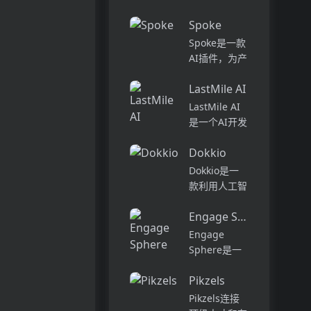
话和工作流集
Pi...
中在一个地
Spoke
方,实现无缝
Spoke是一款
连接。主要功
。
AI插件，为产
能包括:组
品经理提供强
织...
LastMile AI
大的、注重隐
私的AI功能，
LastMile AI
能够在几秒钟
是一个AI开发
内为用户提供
平台，专为工
上下文信息。
Dokkio
程师而设计，
它可以帮助全
可以用于原型
Dokkio是一
球快速增长的
开发和生成式
款利用人工智
团队节省时
AI应用的生
能技术提供云
间，创造上
产。它提供了
Engage Sphere AI
文件协作的工
下...
一站式的多模
具。它能帮助
Engage
态AI模型访
用户管理多个
Sphere是一
问，包括语言
活动、搜索文
个基于AI的员
模型（...
档和文件、整
Pikzels
工参与度分析
理研究材料、
平台。它可以
Pikzels连接
组织内容库，
深入分析公司