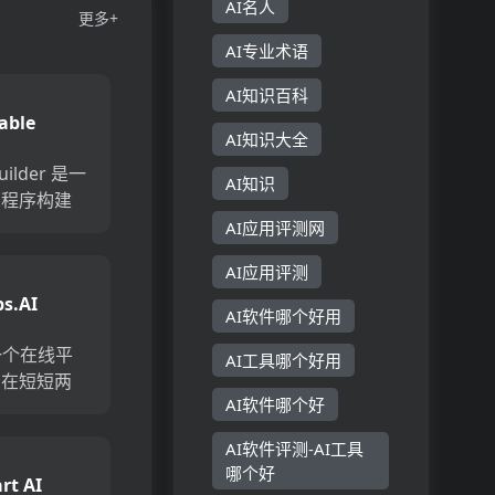
AI名人
更多+
AI专业术语
AI知识百科
able
AI知识大全
uilder
builder 是一
AI知识
用程序构建
通过简单的
AI应用评测网
I辅助功能，
AI应用评测
速创建和管
ps.AI
允许用户连
AI软件哪个好用
 是一个在线平
AI工具哪个好用
户在短短两
AI软件哪个好
己的AI助
集成到业务
AI软件评测-AI工具
支持多种数
哪个好
rt AI
F、