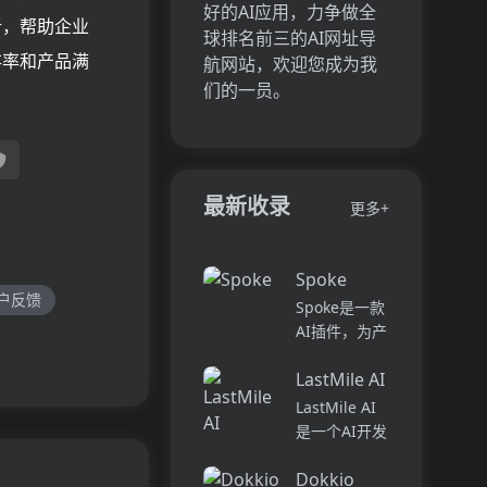
好的AI应用，力争做全
析，帮助企业
球排名前三的AI网址导
存率和产品满
航网站，欢迎您成为我
们的一员。
最新收录
更多+
Spoke
户反馈
Spoke是一款
AI插件，为产
品经理提供强
LastMile AI
大的、注重隐
私的AI功能，
LastMile AI
能够在几秒钟
是一个AI开发
内为用户提供
平台，专为工
上下文信息。
Dokkio
程师而设计，