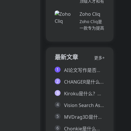
顶级人才和有
并将所有文件
各个部门、团
远见的客户。
和内容集中在
队和岗位的参
Zoho Cliq
我们促进协
一...
与度,帮助管
作，释放创意
Zoho Cliq是
理者明确团队
卓越。加入我
一款专为提高
互动症结所
们，获取来自
企业工作效率
在,并采取
各个领域的优
而设计的在线
行...
秀专业人才。
即时通讯和协
体验协作的力
作平台。它将
最新文章
更多+
量，释放你的
团队成员、对
创意潜能。
话和工作流集
1
AI论文写作是否靠谱？这6款论文AI写作神器真的可以让你效率翻倍
Pi...
中在一个地
方,实现无缝
2
CHANGER是什么？一文让你看懂CHANGER的技术原理、主要功能、应用场景
连接。主要功
能包括:组
3
Kiroku是什么？一文让你看懂Kiroku的技术原理、主要功能、应用场景
织...
4
Vision Search Assistant是什么？一文让你看懂Vision Search Assistant的技术原理、主要功能、应用场景
5
MVDrag3D是什么？一文让你看懂MVDrag3D的技术原理、主要功能、应用场景
6
Chonkie是什么？一文让你看懂Chonkie的技术原理、主要功能、应用场景