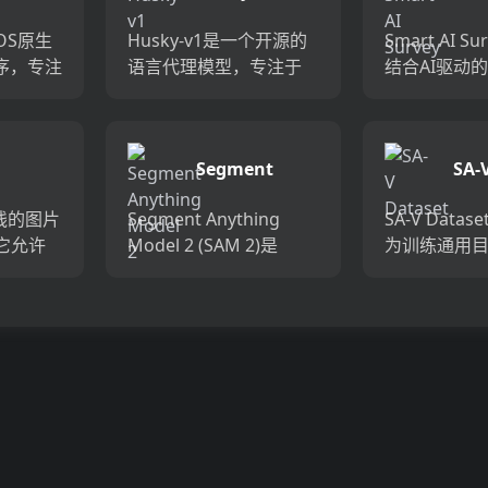
Sur
度分
何操作系统...
Notion、网站
cOS原生
Husky-v1是一个开源的
Smart AI S
序，专注
语言代理模型，专注于
结合AI驱动
，确保
解决包含数值、表格和
数据分析的
。它使
基于知识的复杂多步推
从开放式问
，如
理任务。它使用工具使
快速生成洞
Segment
SA-
生成）
用、代码生成器、查询
实时答案验
Anything
..
生成器和数学推理器等
谈，确保高...
在线的图片
Segment Anything
SA-V Data
Model 2
专...
它允许
Model 2 (SAM 2)是
为训练通用
、编辑
Meta公司AI研究部门
型设计的开
IF信息。
FAIR推出的一个视觉分
数据集，包含
相机型号、
割模型，它通过简单的
化视频和64
位置等，
变换器架构和流式...
割掩模（mask
该...