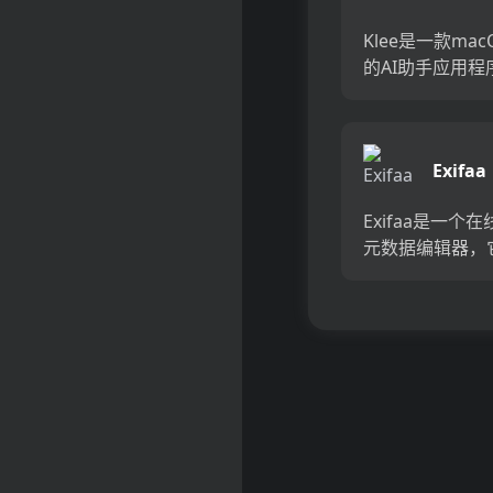
决策和用户满意
Klee是一款ma
析，...
的AI助手应用程
于本地处理数据
数据安全和隐私
用先进的AI技术
Exifaa
RAG（检索增强
和开源大型语言模.
Exifaa是一个
元数据编辑器，
用户轻松地查看
和删除图片的EX
EXIF信息包括
拍摄时间、GPS
对于摄...