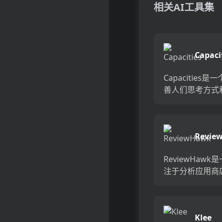
相关AI工具集
Capaci
Capacities
善人们思考方式
流程的应用程序
过使用对象而非
件和文件夹来组
Revie
息，帮助用户更
理解和连接复杂的
ReviewHawk
注于分析应用商
的工具，旨在帮
降低用户流失率
用户反馈，从而
Klee
品。它通过数据