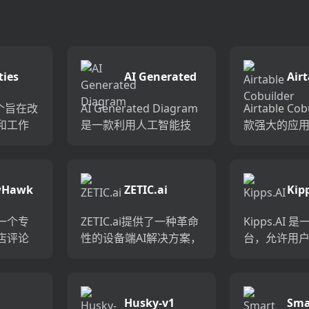
ties
AI Generated
Airt
Diagram
Cob
是一个旨在改
AI Generated Diagram
Airtable Co
和工作
是一款利用人工智能技
款强大的应
。它通
术生成图表的工具。它
工具，旨在
传统文
通过用户输入的提示
拖放界面和A
织信
（prompts）来创建图
帮助用户快
wHawk
ZETIC.ai
Kip
直观地
表，支持多种布局类
理数据。它
信息...
型，如...
接和...
是一个专
ZETIC.ai提供了一种革命
Kipps.AI
店评论
性的设备端AI解决方案，
台，允许用
助企业
使用NPU技术帮助企业
分钟内构建自
，获取
减少对GPU服务器和AI
手，并将其
改善产
云服务的依赖，从而显
中。该平台
Husky-v1
Sma
驱动的
著降低成本。它支持任
据源，如PD