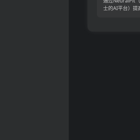
通过NeuralPi
士的AI平台）提
务效率。随着AI
及咨询，人力资
购，金融和运营
别，NeuralPi
作...