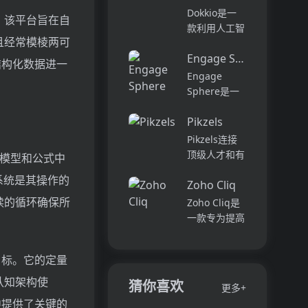
它可以帮助全
可以用于原型
Dokkio是一
。该平台旨在自
球快速增长的
开发和生成式
款利用人工智
团队节省时
AI应用的生
且经常模棱两可
能技术提供云
间，创造上
产。它提供了
Engage Sphere AI
文件协作的工
结构化数据进一
下...
一站式的多模
具。它能帮助
Engage
态AI模型访
用户管理多个
Sphere是一
问，包括语言
活动、搜索文
个基于AI的员
模型（...
档和文件、整
Pikzels
工参与度分析
理研究材料、
平台。它可以
Pikzels连接
组织内容库，
深入分析公司
顶级人才和有
的模型和公式中
并将所有文件
各个部门、团
远见的客户。
系统是其操作的
和内容集中在
队和岗位的参
Zoho Cliq
我们促进协
一...
与度,帮助管
作，释放创意
续的循环确保所
Zoho Cliq是
理者明确团队
卓越。加入我
一款专为提高
互动症结所
们，获取来自
企业工作效率
在,并采取
各个领域的优
而设计的在线
行...
目标。它的定量
秀专业人才。
即时通讯和协
体验协作的力
作平台。它将
认知架构使
猜你喜欢
更多+
量，释放你的
团队成员、对
中提供了关键的
创意潜能。