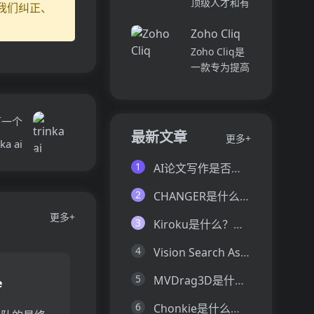
顶级人才和有
我们纠正、
并将所有文件
各个部门、团
远见的客户。
和内容集中在
队和岗位的参
Zoho Cliq
我们促进协
一...
与度,帮助管
作，释放创意
Zoho Cliq是
理者明确团队
卓越。加入我
一款专为提高
互动症结所
们，获取来自
企业工作效率
在,并采取
各个领域的优
而设计的在线
行...
秀专业人才。
即时通讯和协
下一个
体验协作的力
作平台。它将
最新文章
更多+
量，释放你的
nka ai
团队成员、对
创意潜能。
话和工作流集
1
AI论文写作是否靠谱？这6款论文AI写作神器真的可以让你效率翻倍
Pi...
中在一个地
方,实现无缝
2
CHANGER是什么？一文让你看懂CHANGER的技术原理、主要功能、应用场景
连接。主要功
更多+
能包括:组
3
Kiroku是什么？一文让你看懂Kiroku的技术原理、主要功能、应用场景
织...
4
Vision Search Assistant是什么？一文让你看懂Vision Search Assistant的技术原理、主要功能、应用场景
5
MVDrag3D是什么？一文让你看懂MVDrag3D的技术原理、主要功能、应用场景
e
6
Chonkie是什么？一文让你看懂Chonkie的技术原理、主要功能、应用场景