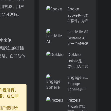
话和工作流集
Pi...
中在一个地
利用氧原，用户
Spoke
方,实现无缝
面又可理解。
Spoke是一款
连接。主要功
AI插件，为产
能包括:组
品经理提供强
织...
LastMile AI
大的、注重隐
私的AI功能，
LastMile AI
潜水来使
能够在几秒钟
是一个AI开发
型生成和改进的基础
内为用户提供
平台，专为工
上下文信息。
Dokkio
程师而设计，
策略，它们与他
它可以帮助全
可以用于原型
Dokkio是一
球快速增长的
开发和生成式
款利用人工智
团队节省时
AI应用的生
能技术提供云
间，创造上
产。它提供了
Engage Sphere AI
文件协作的工
下...
一站式的多模
具。它能帮助
Engage
态AI模型访
用户管理多个
Sphere是一
作者所有，
问，包括语言
活动、搜索文
个基于AI的员
容，或在非
模型（...
档和文件、整
Pikzels
工参与度分析
理研究材料、
平台。它可以
Pikzels连接
用户使用所
组织内容库，
深入分析公司