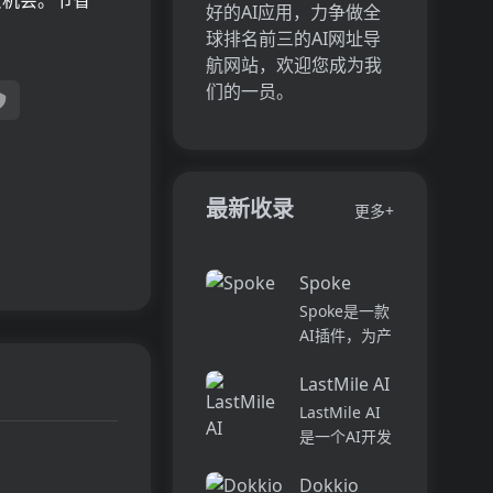
资机会。节省
好的AI应用，力争做全
球排名前三的AI网址导
航网站，欢迎您成为我
们的一员。
最新收录
更多+
Spoke
Spoke是一款
AI插件，为产
品经理提供强
LastMile AI
大的、注重隐
私的AI功能，
LastMile AI
能够在几秒钟
是一个AI开发
内为用户提供
平台，专为工
上下文信息。
Dokkio
程师而设计，