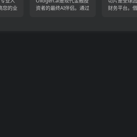
t（专业人
Oxogen.ai是现代金融投
切片是全球
高您的业
资者的最终AI伴侣。通过
财务平台。
助手的涉
利用先进的算法和深层
帐户，公司
源，采
互联网潜水，这项智能
理，切片简
的跨性
服务简化了定性和定量
务，并简化
t简化了协
研究，发现基本事实并
财务流程。
揭示了潜在的投资...
电子表格，
效的金融系...