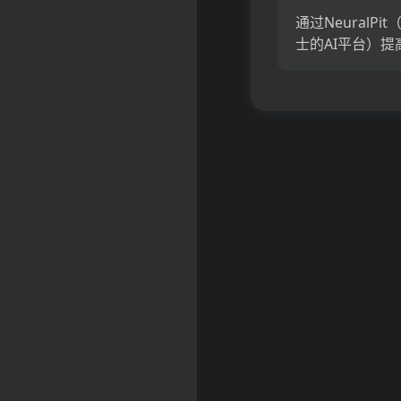
通过NeuralPi
士的AI平台）提
务效率。随着AI
及咨询，人力资
购，金融和运营
别，NeuralPi
作...