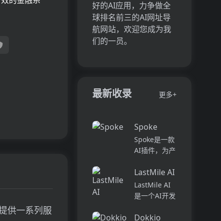
有效的金融系
好的AI应用，力争做全
球排名前三的AI网址导
航网站，欢迎您成为我
们的一员。
最新收录
更多+
Spoke
Spoke是一款
AI插件，为产
品经理提供强
LastMile AI
大的、注重隐
私的AI功能，
LastMile AI
能够在几秒钟
是一个AI开发
内为用户提供
平台，专为工
过提供一系列服
上下文信息。
Dokkio
程师而设计，