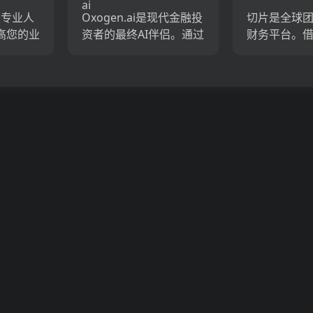
t（专业人
Oxogen.ai是现代金融投
切片是全球
高您的业
资者的最终AI伴侣。通过
财务平台。
助手的涉
利用先进的算法和深层
帐户，公司
源，采
互联网潜水，这项智能
理，切片简
的跨性
服务简化了定性和定量
务，并简化
t简化了协
研究，发现基本事实并
财务流程。
揭示了潜在的投资...
电子表格，
效的金融系...