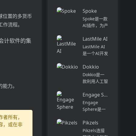
话和工作流集
Pi...
中在一个地
Spoke
方,实现无缝
全球位置的多货币
Spoke是一款
连接。主要功
工作流程。
AI插件，为产
能包括:组
品经理提供强
织...
LastMile AI
大的、注重隐
会计软件的集
私的AI功能，
LastMile AI
能够在几秒钟
是一个AI开发
内为用户提供
平台，专为工
上下文信息。
Dokkio
程师而设计，
它可以帮助全
可以用于原型
Dokkio是一
球快速增长的
开发和生成式
款利用人工智
的能力。
团队节省时
AI应用的生
能技术提供云
间，创造上
产。它提供了
Engage Sphere AI
文件协作的工
下...
一站式的多模
具。它能帮助
Engage
态AI模型访
用户管理多个
Sphere是一
问，包括语言
活动、搜索文
个基于AI的员
作者所有，
模型（...
档和文件、整
Pikzels
工参与度分析
容，或在非
理研究材料、
平台。它可以
Pikzels连接
组织内容库，
深入分析公司