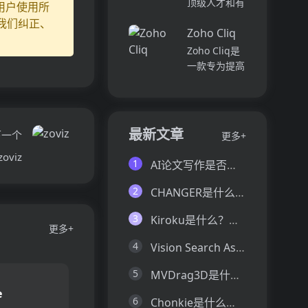
顶级人才和有
用户使用所
并将所有文件
各个部门、团
远见的客户。
我们纠正、
和内容集中在
队和岗位的参
Zoho Cliq
我们促进协
一...
与度,帮助管
作，释放创意
Zoho Cliq是
理者明确团队
卓越。加入我
一款专为提高
互动症结所
们，获取来自
企业工作效率
在,并采取
各个领域的优
而设计的在线
行...
秀专业人才。
即时通讯和协
体验协作的力
作平台。它将
最新文章
下一个
更多+
量，释放你的
团队成员、对
创意潜能。
zoviz
话和工作流集
1
AI论文写作是否靠谱？这6款论文AI写作神器真的可以让你效率翻倍
Pi...
中在一个地
方,实现无缝
2
CHANGER是什么？一文让你看懂CHANGER的技术原理、主要功能、应用场景
连接。主要功
能包括:组
3
Kiroku是什么？一文让你看懂Kiroku的技术原理、主要功能、应用场景
更多+
织...
4
Vision Search Assistant是什么？一文让你看懂Vision Search Assistant的技术原理、主要功能、应用场景
5
MVDrag3D是什么？一文让你看懂MVDrag3D的技术原理、主要功能、应用场景
e
6
Chonkie是什么？一文让你看懂Chonkie的技术原理、主要功能、应用场景