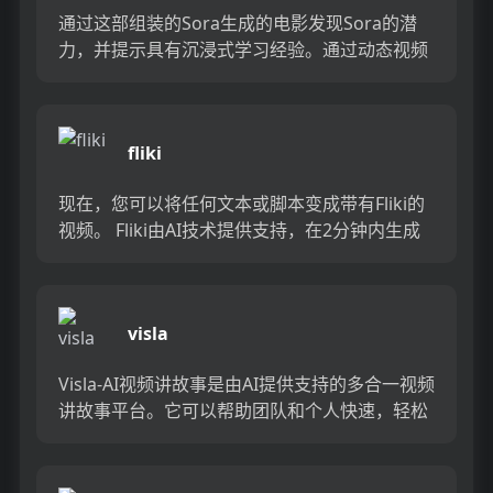
通过这部组装的Sora生成的电影发现Sora的潜
力，并提示具有沉浸式学习经验。通过动态视频
样本轻松探索新的概念和想法。通过精心制作的
提示来增强您的理解...
fliki
现在，您可以将任何文本或脚本变成带有Fliki的
视频。 Fliki由AI技术提供支持，在2分钟内生成
了现实的声音，从而轻松为您的业务或博客创建
视频。使...
visla
Visla-AI视频讲故事是由AI提供支持的多合一视频
讲故事平台。它可以帮助团队和个人快速，轻松
地记录，编辑和分享高质量的视频，而无需进行
复杂的学习过...