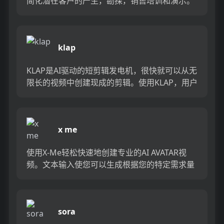
简化潜在客户的产生，勘探，销售培训和演示。
通过我们的直观浏览器工具快速创建美丽，引人
入胜的销售视频，同...
klap
KLAP是AI驱动的短剪辑发电机，很快就可以从无
限长的视频中创建现成的剪辑。使用KLAP，用户
可以立即将YouTube视频转换为Tiktoks，卷轴
和...
x me
使用X-Me轻松快速地创建专业的AI AVATAR视
频。文本输入使您可以生成根据您的特定需求量
身定制的引人入胜的视频，因此您不会错过任何
重要的消息。借...
sora