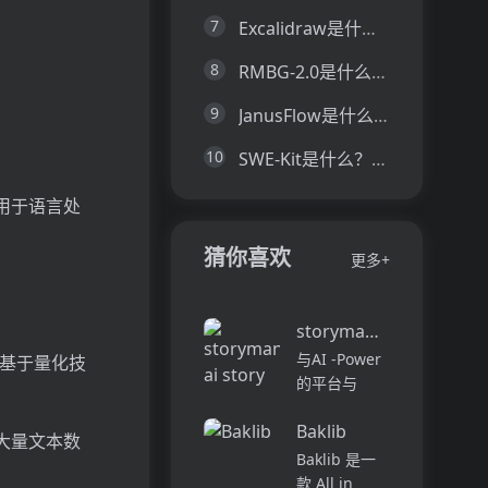
7
Excalidraw是什么？一文让你看懂Excalidraw的技术原理、主要功能、应用场景
8
RMBG-2.0是什么？一文让你看懂RMBG-2.0的技术原理、主要功能、应用场景
9
JanusFlow是什么？一文让你看懂JanusFlow的技术原理、主要功能、应用场景
10
SWE-Kit是什么？一文让你看懂SWE-Kit的技术原理、主要功能、应用场景
应用于语言处
猜你喜欢
更多+
storymania ai story ge
与AI -Power
码器，基于量化技
的平台与
Storymania
Baklib
进行工艺吸引
基于大量文本数
人的故事，旨
Baklib 是一
在协助各个级
款 All in