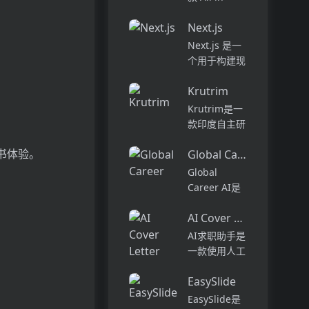
别的作家。在
Content 的企
干净，无广告
Next.js
业级云平台，
的环境中享受
帮助企业一站
Next.js 是一
无缝的编辑和
式管理数字内
个用于构建现
类型定制。在
容，实现多场
代 React 应
创纪录...
景的数字体
Krutrim
用程序的框
验。它采用独
架。它提供了
Krutrim是一
特的三层架
许多功能和优
款印度自主研
构，将资源
势，包括服务
发的人工智能
库、...
器渲染、静态
书体验。
Global Career
助手,能够以
生成、热模块
印度本地语言
Global
替换等。
进行交流。它
Career AI是
Next.js 的定
具有语音交互
一个为猎头和
价...
功能,支持22
AI Cover Letter Creator
求职者提供职
种印度官方语
业支持服务的
AI求职助手是
言,内置印度
平台。猎头可
一款使用人工
文化常识,能
以在平台上提
智能技术生成
够生成符合...
供应聘指导、
EasySlide
个性化求职信
简历润色、职
的工具。用户
EasySlide是
业发展建议等