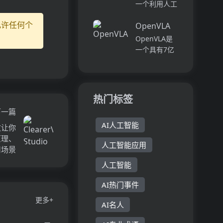
只需提供自己
一个利用人工
服务。求职者
的简历和职位
智能技术，帮
可以获得...
描述，AI求职
允许任何个
OpenVLA
助用户快速生
助手将自动生
成专业幻灯片
OpenVLA是
成定制的求职
的在线工具。
一个具有7亿
信。该工具提
它通过智能内
参数的开源视
供方便快捷的
容生成、实时
觉-语言-动作
方...
预览、PPT格
（VLA）模
式导出等功
型，通过在
热门标签
能，极大提升
Open X-
下一篇
了演示文稿...
Embodiment
AI人工智能
数据集上的
一文让你
970k机器人
术原理、
人工智能应用
剧集进行预训
用场景
练。...
人工智能
AI热门事件
更多+
AI名人