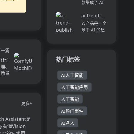
只需提供自己
款集成了 AI
外，我们与一
的简历和职位
图像和视频创
些公司合
描述，AI求职
ai-trend-publish
作功能的创意
作，...
助手将自动生
生产力平台。
该产品是一个
成定制的求职
其主要优点在
基于 AI 的趋
信。该工具提
于快速生成多
势发现和内容
供方便快捷的
样风格的图片
发布系统，主
方...
和高清视频，
要用于采集多
下一篇
助力用户提升
源数据，通过
热门标签
一文让你
创作效率。产
智能总结生成
术原理、
品定位于为...
内容，并自动
用场景
AI人工智能
发布到微信公
众号。它利用
人工智能应用
先进的 AI 技
术，如自然...
人工智能
更多+
AI热门事件
AI名人