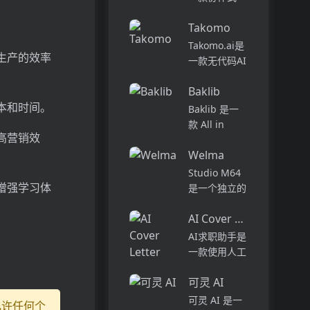
长时间的阅读
AI 编程代
或手动数据输
Takomo
理，旨在提升
入。凭借AI的
软件开发的效
Takomo.ai是
力量，您可以
生产的效率
率与体验。它
一款无代码AI
充分利用自己
能够在多种环
模型构建工
喜欢的书...
境中工作，从
Baklib
具，通过拖拽
代码的探索到
本和时间。
和连接预训练
Baklib 是一
部署，能够帮
的机器学习模
款 All in
助开发者自动
高营销效
型，快速生成
Content 的企
化复杂的编...
适用于各种场
Welma
业级云平台，
景的API。它
帮助企业一站
Studio M64
具有灵活性、
式管理数字内
增强学习体
是一个独立的
可定制性和可
容，实现多场
工作室，拥有
扩展性，...
景的数字体
AI Cover Letter Creator
热爱音乐、策
验。它采用独
划和创新的创
。
AI求职助手是
特的三层架
意人才。我们
一款使用人工
构，将资源
喜欢开发微服
智能技术生成
库、...
务和其他纯粹
可灵 AI
个性化求职信
出于创作乐趣
的工具。用户
可灵 AI 是一
允许任何个
的项目。此