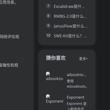
应用场景。
7
Excalidraw是什么？一文让你看懂Excalidraw的技术原理、主要功能、应用场景
8
RMBG-2.0是什么？一文让你看懂RMBG-2.0的技术原理、主要功能、应用场景
9
JanusFlow是什么？一文让你看懂JanusFlow的技术原理、主要功能、应用场景
10
SWE-Kit是什么？一文让你看懂SWE-Kit的技术原理、主要功能、应用场景
器网络评估视
。
猜你喜欢
更多+
准确性和相
aibooktools
使用
Aibooktools，
您可以将书籍
Exponent
快速转化为可
行的见解 - 所
Exponent 是
有这些都没有
一款协作式