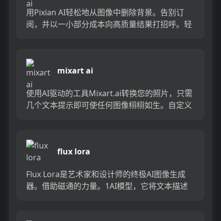
用Pixian AI轻松地从图像中删除背景。告别订
阅，并以一小部分成本向高质量结果打招呼。轻
松改变您的照片。...
mixart ai
使用AI驱动的工具Mixart.ai转换您的照片，只需
几个文本提示即可使任何图像栩栩如生。自定义
背景，姿势和面部功能，以创建个性化和专业的
照片。让您的...
flux lora
Flux Lora是艺术家和设计师的终极AI图像生成
器。借助磁通的力量。1AI模型，它将文本描述
转换为具有多种样式的视觉令人惊叹的图像，例
如光真相和动...