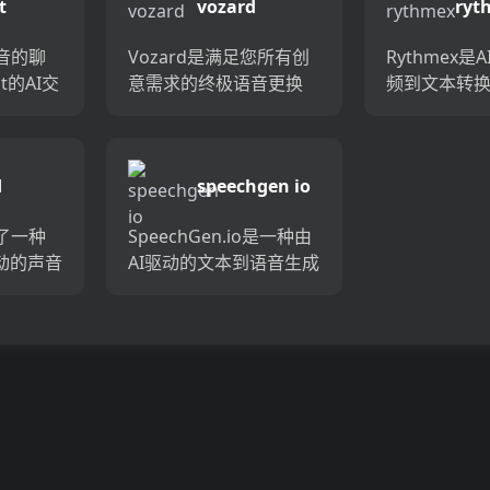
t
vozard
ryt
音的聊
Vozard是满足您所有创
Rythmex是
t的AI交
意需求的终极语音更换
频到文本转
I代理创
软件。具有超过180个现
转录快速轻
有文本
实的声音效果，实时语
度为99％，
obot所
音更改以及上传音频/视
效地将音频
d
speechgen io
地对您
频文件的能力，可以立
本。轻松地
即毫不费力地将您的...
受益于Rythme
了一种
SpeechGen.io是一种由
动的声音
AI驱动的文本到语音生成
式。它
器，可提供1000多种自
可以将
然声音和多声音编辑
精心制
器。借助其自定义选
非常适
项，您可以快速创建高
。随着
质量的音频配音...