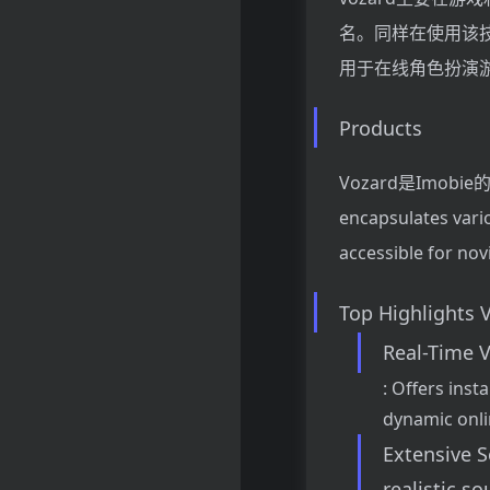
名。同样在使用该技
用于在线角色扮演
Products
Vozard是Imobie的出色
encapsulates vario
accessible for nov
Top Highlights 
Real-Time 
: Offers inst
dynamic onl
Extensive S
realistic s