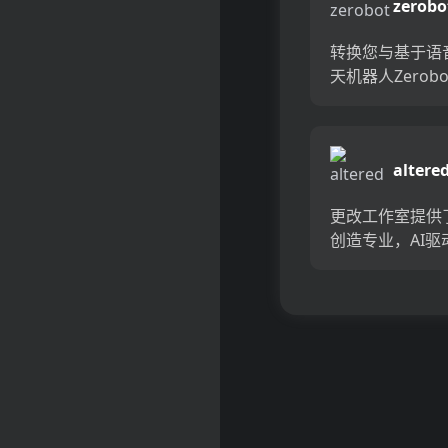
zerobo
转换您与基于语
天机器人Zerobo
互。与个性化的A
建并交谈，而没
的麻烦。正如Zer
altere
理解并毫不费力
的自然言...
更改工作室提供
创造专业，AI驱
表演的革命性方
的独特技术使您
声音更改为任何
作的声音，使其
合配音，播客等
变化，...