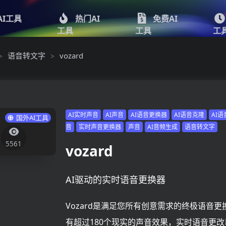
AI工具
热门AI
免费AI
工具
工具
工
语音转文字
vozard
>
>
AI实时声音
AI声音
AI语音更换器
AI语音克隆
AI
国外AI工具
音
实时声音更换器
声音
AI音频生成
语音转文字
5561
vozard
AI驱动的实时语音更换器
Vozard是满足您所有创意需求的终极语音更
有超过180个现实的声音效果，实时语音更