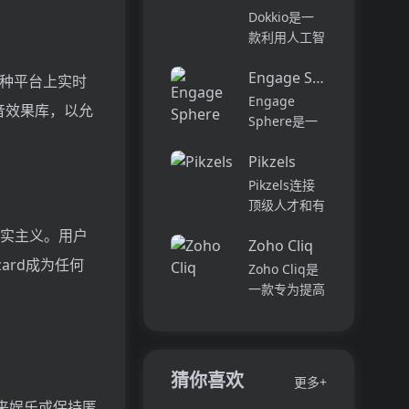
它可以帮助全
可以用于原型
Dokkio是一
球快速增长的
开发和生成式
款利用人工智
团队节省时
AI应用的生
能技术提供云
间，创造上
产。它提供了
Engage Sphere AI
文件协作的工
各种平台上实时
下...
一站式的多模
具。它能帮助
Engage
音效果库，以允
态AI模型访
用户管理多个
Sphere是一
问，包括语言
活动、搜索文
个基于AI的员
模型（...
档和文件、整
Pikzels
工参与度分析
理研究材料、
平台。它可以
Pikzels连接
组织内容库，
深入分析公司
顶级人才和有
并将所有文件
各个部门、团
远见的客户。
现实主义。用户
和内容集中在
队和岗位的参
Zoho Cliq
我们促进协
一...
与度,帮助管
ard成为任何
作，释放创意
Zoho Cliq是
理者明确团队
卓越。加入我
一款专为提高
互动症结所
们，获取来自
企业工作效率
在,并采取
各个领域的优
而设计的在线
行...
秀专业人才。
即时通讯和协
体验协作的力
作平台。它将
猜你喜欢
更多+
量，释放你的
团队成员、对
创意潜能。
音来娱乐或保持匿