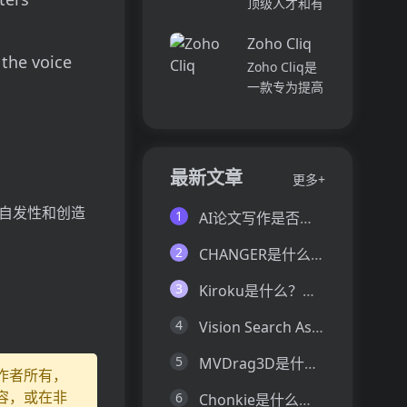
顶级人才和有
并将所有文件
各个部门、团
远见的客户。
和内容集中在
队和岗位的参
Zoho Cliq
我们促进协
一...
 the voice
与度,帮助管
作，释放创意
Zoho Cliq是
理者明确团队
卓越。加入我
一款专为提高
互动症结所
们，获取来自
企业工作效率
在,并采取
各个领域的优
而设计的在线
行...
秀专业人才。
即时通讯和协
体验协作的力
作平台。它将
最新文章
更多+
量，释放你的
团队成员、对
创意潜能。
话和工作流集
自发性和创造
1
AI论文写作是否靠谱？这6款论文AI写作神器真的可以让你效率翻倍
Pi...
中在一个地
方,实现无缝
2
CHANGER是什么？一文让你看懂CHANGER的技术原理、主要功能、应用场景
连接。主要功
能包括:组
3
Kiroku是什么？一文让你看懂Kiroku的技术原理、主要功能、应用场景
织...
4
Vision Search Assistant是什么？一文让你看懂Vision Search Assistant的技术原理、主要功能、应用场景
5
MVDrag3D是什么？一文让你看懂MVDrag3D的技术原理、主要功能、应用场景
作者所有，
容，或在非
6
Chonkie是什么？一文让你看懂Chonkie的技术原理、主要功能、应用场景