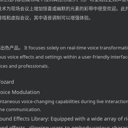
术为现场会议上增加惊喜或幽默的元素的彩带中很受欢迎。此外，
游戏和虚拟会议，其中语音调制可以增强体验。
产品。 It focuses solely on real-time voice transformat
us voice effects and settings within a user-friendly interfac
ices and professionals.
Vozard
Voice Modulation
antaneous voice-changing capabilities during live interaction
ine communication.
ound Effects Library: Equipped with a wide array of r
ound effects, allowing users to embody various charac