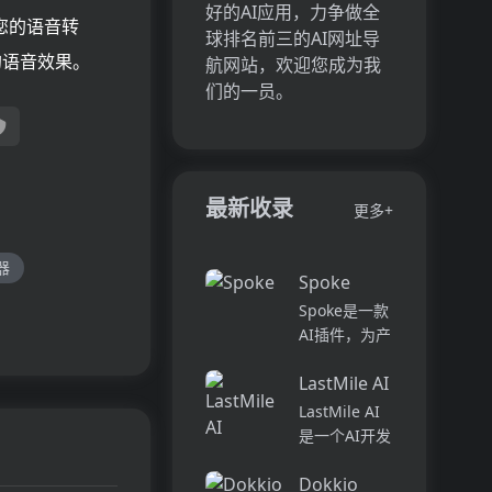
好的AI应用，力争做全
您的语音转
球排名前三的AI网址导
的语音效果。
航网站，欢迎您成为我
们的一员。
最新收录
更多+
器
Spoke
Spoke是一款
AI插件，为产
品经理提供强
LastMile AI
大的、注重隐
私的AI功能，
LastMile AI
能够在几秒钟
是一个AI开发
内为用户提供
平台，专为工
上下文信息。
Dokkio
程师而设计，