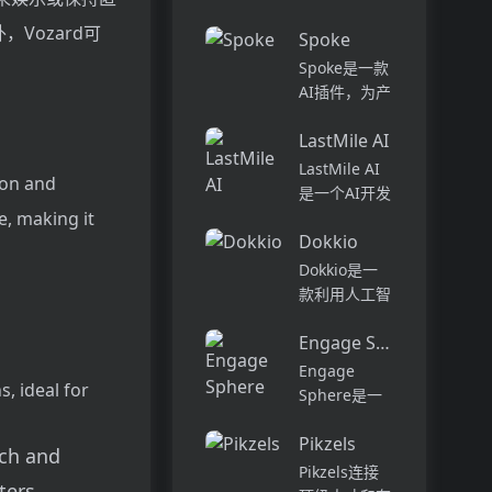
话和工作流集
Pi...
中在一个地
Vozard可
Spoke
方,实现无缝
Spoke是一款
连接。主要功
AI插件，为产
能包括:组
品经理提供强
织...
LastMile AI
大的、注重隐
私的AI功能，
LastMile AI
ion and
能够在几秒钟
是一个AI开发
内为用户提供
平台，专为工
e, making it
上下文信息。
Dokkio
程师而设计，
它可以帮助全
可以用于原型
Dokkio是一
球快速增长的
开发和生成式
款利用人工智
团队节省时
AI应用的生
能技术提供云
间，创造上
产。它提供了
Engage Sphere AI
文件协作的工
下...
一站式的多模
具。它能帮助
Engage
态AI模型访
s, ideal for
用户管理多个
Sphere是一
问，包括语言
活动、搜索文
个基于AI的员
模型（...
档和文件、整
Pikzels
工参与度分析
ich and
理研究材料、
平台。它可以
Pikzels连接
组织内容库，
ters
深入分析公司