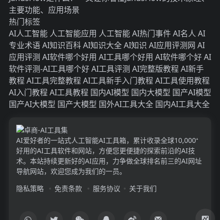
主要功能、应用场景
热门标签
AI人工智能
人工智能应用
人工智能
AI热门事件
AI名人
AI
专业术语
AI知识百科
AI知识大全
AI知识
AI应用评测网
AI
应用评测
AI软件哪个好用
AI工具哪个好用
AI软件哪个好
AI
软件评测-AI工具哪个好
AI工具评测
AI完整版教程
AI新手
教程
AI工具完整教程
AI工具新手入门教程
AI工具使用教程
AI入门教程
AI工具教程
国内AI模型
国内大模型
国产AI模型
国产AI大模型
国产大模型
国外AI工具大全
国内AI工具大全
AI爱好者的一站式人工智能AI工具箱，累计收录全球10,000⁺
好用的AI工具软件和网站，方便您更便捷的探索前沿的AI技
术。本站持续更新好的AI应用，力争做全球排名前三的AI网址
导航网站，欢迎您成为我们的一员。
隐私策略
免责条款
服务协议
关于我们