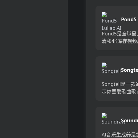
成器、和均衡器
音带来全新的革
Pond5
验。它就像是
Lullab
Photoshop ...
Pond5是全球
清和4K库存视
时还提供数百万
目、SFX、动态
片。无论您是制
Songte
影、广告、音乐
是其他创意项目，P
Songtell是一
示你喜爱歌曲歌
真正含义的工具
帮助你深入了解
歌曲，揭示出其
Sound
入胜的故事和意
可以发现最新插入的
AI音乐生成器是