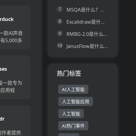
中使用自己
7
MSQA是什么？一文让你看懂MSQA的技术原理、主要功能、应用场景
人、艺术家
rduck
..
8
Excalidraw是什么？一文让你看懂Excalidraw的技术原理、主要功能、应用场景
是一款AI声音
9
RMBG-2.0是什么？一文让你看懂RMBG-2.0的技术原理、主要功能、应用场景
5,000多
10
JanusFlow是什么？一文让你看懂JanusFlow的技术原理、主要功能、应用场景
力的声音，
音乐和语
简单易用的
ses
助开发者在几
热门标签
..
pp是一款专为
AI人工智能
的应用程
音消除、乐
人工智能应用
频处理等功
技术，可以从
人工智能
dr
消除或分离
AI热门事件
整速...
为创作者提供