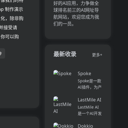
为像我们的特
好的AI应用，力争做全
ap 制作演示
球排名前三的AI网址导
航网站，欢迎您成为我
业化，除非购
们的一员。
复并接受请
。你可以购
最新收录
更多+
Spoke
Spoke是一款
AI插件，为产
品经理提供强
LastMile AI
大的、注重隐
私的AI功能，
LastMile AI
能够在几秒钟
是一个AI开发
内为用户提供
平台，专为工
上下文信息。
Dokkio
程师而设计，