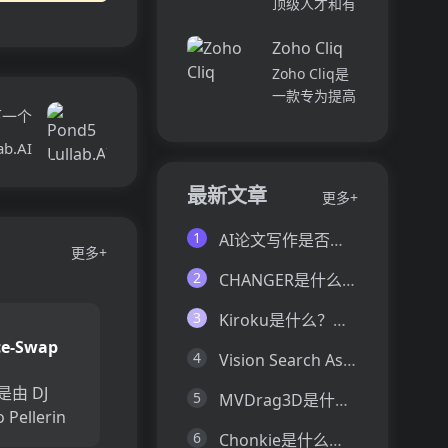
顶级人才和有
并将所有文件
各个部门、团
远见的客户。
和内容集中在
队和岗位的参
Zoho Cliq
我们促进协
一...
与度,帮助管
作，释放创意
Zoho Cliq是
理者明确团队
卓越。加入我
一款专为提高
互动症结所
们，获取来自
下一个
企业工作效率
在,并采取
各个领域的优
而设计的在线
ab.AI
行...
秀专业人才。
即时通讯和协
体验协作的力
作平台。它将
最新文章
更多+
量，释放你的
团队成员、对
创意潜能。
话和工作流集
1
AI论文写作是否靠谱？这6款论文AI写作神器真的可以让你效率翻倍
Pi...
中在一个地
更多+
方,实现无缝
2
CHANGER是什么？一文让你看懂CHANGER的技术原理、主要功能、应用场景
连接。主要功
能包括:组
3
Kiroku是什么？一文让你看懂Kiroku的技术原理、主要功能、应用场景
织...
ce-Swap
4
Vision Search Assistant是什么？一文让你看懂Vision Search Assistant的技术原理、主要功能、应用场景
 是由 DJ
5
MVDrag3D是什么？一文让你看懂MVDrag3D的技术原理、主要功能、应用场景
 Pellerin
6
Chonkie是什么？一文让你看懂Chonkie的技术原理、主要功能、应用场景
在帮助那些