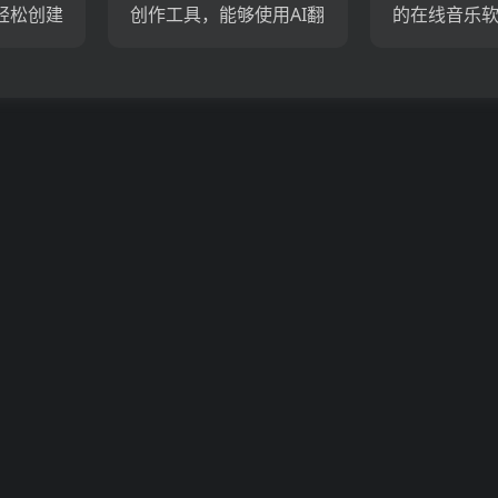
轻松创建
创作工具，能够使用AI翻
的在线音乐
授权、
唱创作高质量的AI翻唱歌
音乐母带处
权音
曲。平台提供了上百个
乐分发、精
视频音
社区上传的AI声音模型供
费采样包、
Tube
用户创作使用。Voici...
音乐推广等
...
合理，试用免费