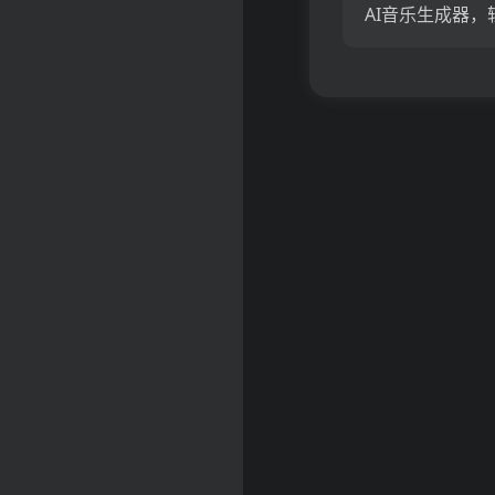
AI音乐生成器，
音乐；提供视频
影视音乐、无版
乐、视频订阅、
乐库、适用于You
视频的音乐等服务；