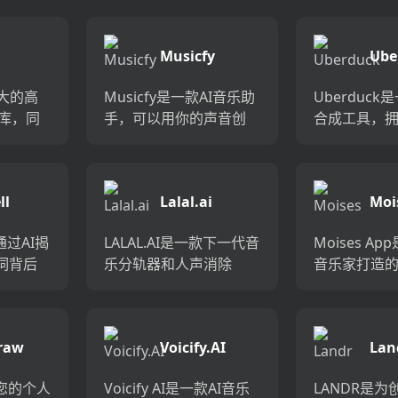
，为声
自定义歌词，并添加选
不想在歌曲
命性体
定类型的人声和伴奏，
声音的制作
Musicfy
Ube
为您创建独特的歌曲，
和作曲家，通.
.AI
可在社交媒体上分享...
最大的高
Musicfy是一款AI音乐助
Uberduck
频库，同
手，可以用你的声音创
合成工具，拥有
音乐曲
作音乐。它提供AI音频转
个富有表达
图形和图
换功能，让你的歌曲听
可用于制作
作电
起来与众不同；可以上
音。它提供
ll
Lalal.ai
Moi
视频还
传你的声音创建自己的AI
API，可帮
on...
模型，让AI...
分钟内构建出.
款通过AI揭
LALAL.AI是一款下一代音
Moises A
词背后
乐分轨器和人声消除
音乐家打造
。它能
器，采用世界一流的AI技
序，提供声
喜欢的
术，快速、简便、准确
器分离、音
中引人
地分离音乐的不同部
能。使用AI
raw
Voicify.AI
Lan
义。你
分。无损地去除人声、
任何歌曲中
...
乐器、鼓、贝斯、钢琴...
人声和乐器，调
您的个人
Voicify AI是一款AI音乐
LANDR是