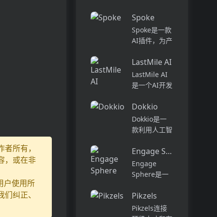
话和工作流集
Pi...
中在一个地
Spoke
方,实现无缝
Spoke是一款
连接。主要功
AI插件，为产
能包括:组
品经理提供强
织...
LastMile AI
大的、注重隐
私的AI功能，
LastMile AI
能够在几秒钟
是一个AI开发
内为用户提供
平台，专为工
上下文信息。
Dokkio
程师而设计，
它可以帮助全
可以用于原型
Dokkio是一
球快速增长的
开发和生成式
款利用人工智
团队节省时
AI应用的生
能技术提供云
间，创造上
作者所有，
产。它提供了
Engage Sphere AI
文件协作的工
下...
容，或在非
一站式的多模
具。它能帮助
Engage
态AI模型访
用户管理多个
Sphere是一
问，包括语言
用户使用所
活动、搜索文
个基于AI的员
模型（...
档和文件、整
我们纠正、
Pikzels
工参与度分析
理研究材料、
平台。它可以
Pikzels连接
组织内容库，
深入分析公司