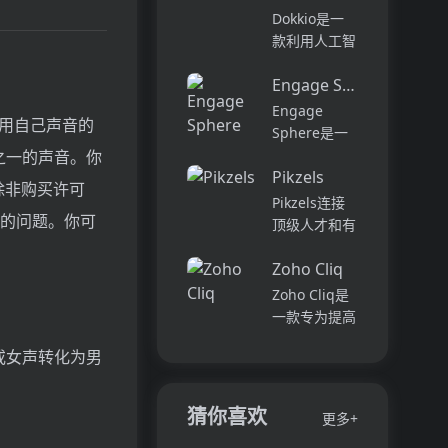
它可以帮助全
可以用于原型
Dokkio是一
球快速增长的
开发和生成式
款利用人工智
团队节省时
AI应用的生
能技术提供云
间，创造上
产。它提供了
Engage Sphere AI
文件协作的工
下...
一站式的多模
具。它能帮助
Engage
曲中使用自己声音的
态AI模型访
用户管理多个
Sphere是一
问，包括语言
活动、搜索文
个基于AI的员
之一的声音。你
模型（...
档和文件、整
Pikzels
工参与度分析
，除非购买许可
理研究材料、
平台。它可以
Pikzels连接
组织内容库，
上的问题。你可
深入分析公司
顶级人才和有
并将所有文件
各个部门、团
远见的客户。
和内容集中在
队和岗位的参
Zoho Cliq
我们促进协
一...
与度,帮助管
作，释放创意
Zoho Cliq是
理者明确团队
卓越。加入我
一款专为提高
互动症结所
们，获取来自
企业工作效率
在,并采取
或女声转化为男
各个领域的优
而设计的在线
行...
秀专业人才。
即时通讯和协
体验协作的力
作平台。它将
猜你喜欢
更多+
量，释放你的
团队成员、对
创意潜能。