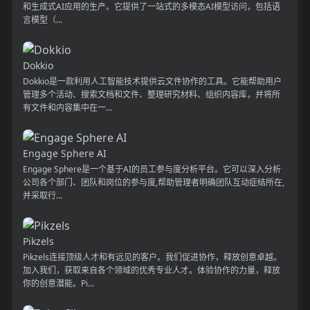
和生成式AI应用的生产。它提供了一站式的多模态AI模型访问，包括语
言模型（...
Dokkio
Dokkio是一款利用人工智能技术提供云文件协作的工具。它能帮助用户
管理多个活动、搜索文档和文件、整理研究材料、组织内容库，并将所
有文件和内容集中在一...
Engage Sphere AI
Engage Sphere是一个基于AI的员工参与度分析平台。它可以深入分析
公司各个部门、团队和岗位的参与度,帮助管理者明确团队互动症结所在,
并采取行...
Pikzels
Pikzels连接顶级人才和有远见的客户。我们促进协作，释放创意卓越。
加入我们，获取来自各个领域的优秀专业人才。体验协作的力量，释放
你的创意潜能。Pi...