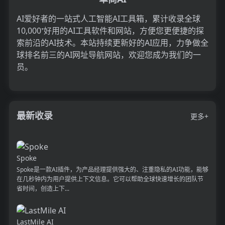
AI爱好者的一站式人工智能AI工具箱，累计收录全球
10,000⁺好用的AI工具软件和网站，方便您更便捷的探
索前沿的AI技术。本站持续更新好的AI应用，力争做全
球排名前三的AI网址导航网站，欢迎您成为我们的一
员。
最新收录
更多+
Spoke
Spoke是一款AI插件，为产品经理提供强大的、注重隐私的AI功能，能够
在几秒钟内为用户提供上下文信息。它可以帮助全球快速增长的团队节
省时间，创造上下...
LastMile AI