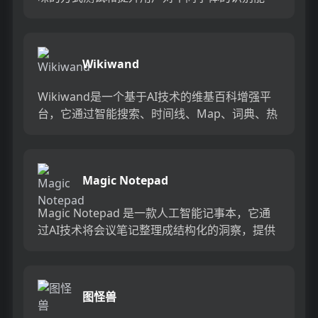
力。用户需要根据展示的字体样本猜测其类型，
包括Displ...
Wikiwand
Wikiwand是一个基于AI技术的维基百科增强平
台，它通过智能搜索、时间线、Map、词典、热
门问题等功能，为用户提供更快速、更深入的学
习和探索体验。...
Magic Notepad
Magic Notepad 是一款人工智能记事本，它通
过AI技术将会议笔记整理成结构化的洞察，提供
美观的格式和下一步行动建议。它允许用户在会
议中记录重...
图怪兽