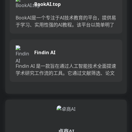
BookAI.top
BookAI是一个专注于AI技术教育的平台，提供易
于学习、实用性强的AI教程。该平台以简单明了
的教程设计，帮助用户轻松入门AI技术；所有教
程都基于实际...
Findin AI
Findin AI 是一款旨在通过人工智能技术全面提速
学术研究工作流的工具。它通过文献筛选、论文
阅读、笔记摘录、主题研究、文献综述和学术写
作等功能，帮...
卓商AI