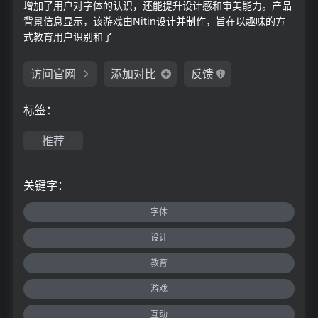
增加了用户对字体的认识，还能提升设计感和审美能力。产品
背景信息显示，该游戏由Nitin设计并制作，旨在以趣味的方
式教育用户识别和了
访问官网
添加对比
反馈
标签：
推荐
关键字：
字体
设计
教育
游戏
互动