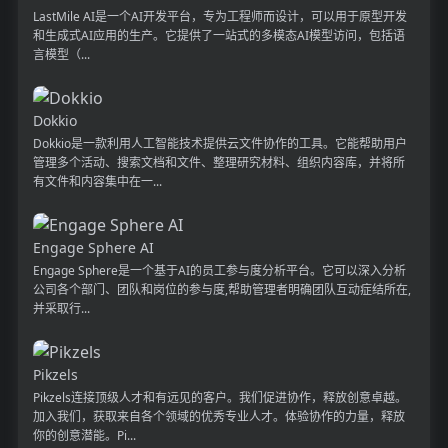
LastMile AI是一个AI开发平台，专为工程师而设计，可以用于原型开发
和生成式AI应用的生产。它提供了一站式的多模态AI模型访问，包括语
言模型（...
Dokkio
Dokkio是一款利用人工智能技术提供云文件协作的工具。它能帮助用户
管理多个活动、搜索文档和文件、整理研究材料、组织内容库，并将所
有文件和内容集中在一...
Engage Sphere AI
Engage Sphere是一个基于AI的员工参与度分析平台。它可以深入分析
公司各个部门、团队和岗位的参与度,帮助管理者明确团队互动症结所在,
并采取行...
Pikzels
Pikzels连接顶级人才和有远见的客户。我们促进协作，释放创意卓越。
加入我们，获取来自各个领域的优秀专业人才。体验协作的力量，释放
你的创意潜能。Pi...