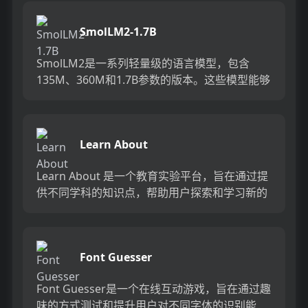
SmolLM2-1.7B
SmolLM2是一系列轻量级的语言模型，包含
135M、360M和1.7B参数的版本。这些模型能够
在保持轻量级的同时解决广泛的任务，特别适合
在设备上运行...
Learn About
Learn About 是一个教育实验平台，旨在通过提
供不同学科的知识点，帮助用户探索和学习新的
话题。它涵盖了历史、生物学、物理学、经济学
等多个领域，...
Font Guesser
Font Guesser是一个在线互动游戏，旨在通过趣
味的方式测试和提升用户对不同字体的识别能