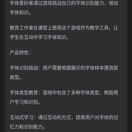
字体爱好者通过游戏挑战自己的字体识别能力，增加
字体知识。
教育工作者在课堂上使用这个游戏作为教学工具，让
学生在互动中学习字体知识。
产品特色：
字体识别挑战：用户需要根据展示的字体样本猜测其
类型。
字体类型教育：游戏中包含了多种字体类型，帮助用
户学习和识别。
互动式学习：通过互动的方式，提高用户对字体的记
忆力和识别能力。