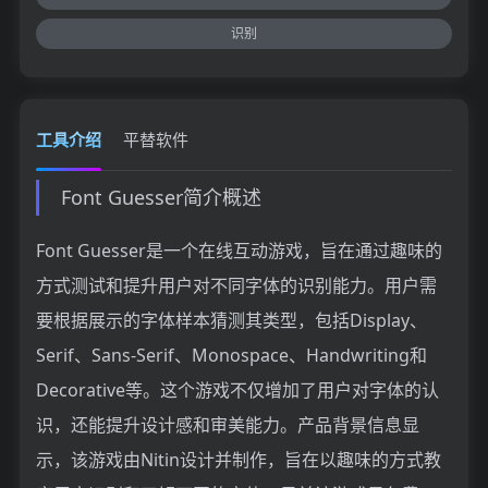
识别
工具介绍
平替软件
Font Guesser简介概述
Font Guesser是一个在线互动游戏，旨在通过趣味的
方式测试和提升用户对不同字体的识别能力。用户需
要根据展示的字体样本猜测其类型，包括Display、
Serif、Sans-Serif、Monospace、Handwriting和
Decorative等。这个游戏不仅增加了用户对字体的认
识，还能提升设计感和审美能力。产品背景信息显
示，该游戏由Nitin设计并制作，旨在以趣味的方式教