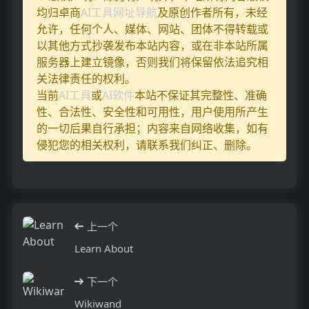
均归卓商
AI工具网址导航
及原创作者所有，未经
允许，任何个人、媒体、网站、团体不得转载或
以其他方式抄袭发布本站内容，或在非本站所属
服务器上建立镜像，否则我们将保留依法追究相
关法律责任的权利。
当前
AI工具
或
AI软件
本站不保证其完整性、准确
性、合法性、安全性和可用性，用户使用所产生
的一切后果自行承担；内容来自网络收集，如有
侵犯您的相关权利，请联系我们纠正、删除。
上一个
Learn About
下一个
Wikiwand