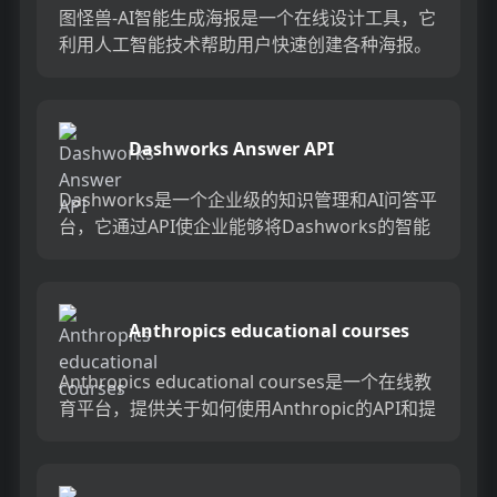
图怪兽-AI智能生成海报是一个在线设计工具，它
利用人工智能技术帮助用户快速创建各种海报。
这个工具的主要优点在于它的便捷性和高效性，
用户只需提供一句话描...
Dashworks Answer API
Dashworks是一个企业级的知识管理和AI问答平
台，它通过API使企业能够将Dashworks的智能
问答能力集成到现有的工作流程和内部工具中。
Da...
Anthropics educational courses
Anthropics educational courses是一个在线教
育平台，提供关于如何使用Anthropic的API和提
示工程技术的课程。这些课...