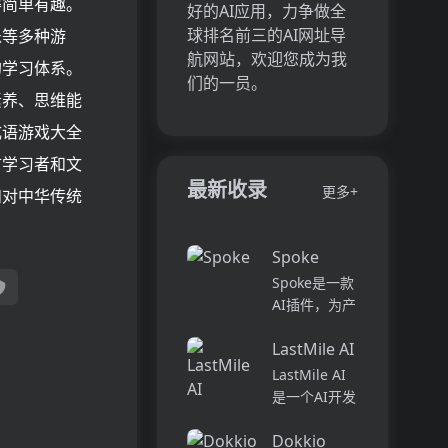
得简单有趣。
好的AI应用，力争做全
球排名前三的AI网址导
乐等多种游
航网站，欢迎您成为我
的学习体系。
们的一员。
素养、思维能
成语游戏大全
言学习者和文
最新收录
更多+
和对中华传统
Spoke
Spoke是一款
AI插件，为产
品经理提供强
LastMile AI
大的、注重隐
私的AI功能，
LastMile AI
能够在几秒钟
是一个AI开发
内为用户提供
平台，专为工
上下文信息。
Dokkio
程师而设计，