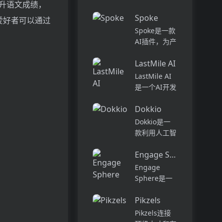
话和工作流集
升语文成绩，
Pi...
中在一个地
Spoke
爱好者可以通过
方,实现无缝
Spoke是一款
连接。主要功
AI插件，为产
能包括:组
品经理提供强
织...
LastMile AI
大的、注重隐
私的AI功能，
LastMile AI
能够在几秒钟
是一个AI开发
内为用户提供
平台，专为工
上下文信息。
Dokkio
程师而设计，
它可以帮助全
可以用于原型
Dokkio是一
球快速增长的
开发和生成式
款利用人工智
团队节省时
AI应用的生
能技术提供云
间，创造上
产。它提供了
Engage Sphere AI
文件协作的工
下...
一站式的多模
具。它能帮助
Engage
态AI模型访
用户管理多个
Sphere是一
问，包括语言
活动、搜索文
个基于AI的员
模型（...
档和文件、整
Pikzels
工参与度分析
理研究材料、
平台。它可以
Pikzels连接
组织内容库，
深入分析公司