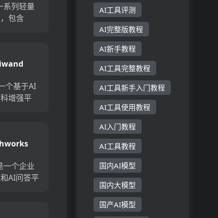
是一系列轻量
AI工具评测
型，包含
M和1.7B参
AI完整版教程
这些模型能
AI新手教程
量级的同时
iwand
任务，特别
AI工具完整教程
行...
是一个基于AI
AI工具新手入门教程
百科增强平
AI工具使用教程
智能搜索、
p、词典、
AI入门教程
功能，为用
hworks
速、更深入
AI工具教程
wer API
验。...
s是一个企业
国内AI模型
和AI问答平
国内大模型
PI使企业能
rks的智能
国产AI模型
成到现有的