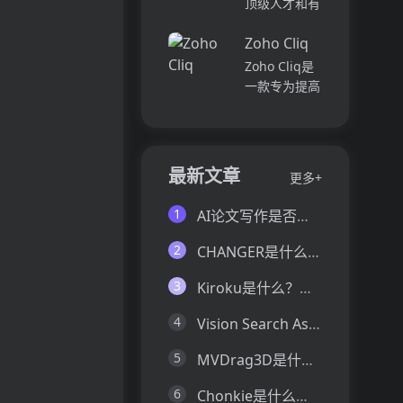
顶级人才和有
并将所有文件
各个部门、团
远见的客户。
和内容集中在
队和岗位的参
Zoho Cliq
我们促进协
一...
与度,帮助管
作，释放创意
Zoho Cliq是
理者明确团队
卓越。加入我
一款专为提高
互动症结所
们，获取来自
企业工作效率
在,并采取
各个领域的优
而设计的在线
行...
秀专业人才。
即时通讯和协
体验协作的力
作平台。它将
最新文章
更多+
量，释放你的
团队成员、对
创意潜能。
话和工作流集
1
AI论文写作是否靠谱？这6款论文AI写作神器真的可以让你效率翻倍
Pi...
中在一个地
方,实现无缝
2
CHANGER是什么？一文让你看懂CHANGER的技术原理、主要功能、应用场景
连接。主要功
能包括:组
3
Kiroku是什么？一文让你看懂Kiroku的技术原理、主要功能、应用场景
织...
4
Vision Search Assistant是什么？一文让你看懂Vision Search Assistant的技术原理、主要功能、应用场景
5
MVDrag3D是什么？一文让你看懂MVDrag3D的技术原理、主要功能、应用场景
6
Chonkie是什么？一文让你看懂Chonkie的技术原理、主要功能、应用场景