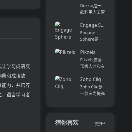
它可以帮助全
可以用于原型
Dokkio是一
球快速增长的
开发和生成式
款利用人工智
团队节省时
AI应用的生
能技术提供云
间，创造上
产。它提供了
Engage Sphere AI
文件协作的工
下...
一站式的多模
具。它能帮助
Engage
态AI模型访
用户管理多个
Sphere是一
问，包括语言
活动、搜索文
个基于AI的员
模型（...
档和文件、整
Pikzels
工参与度分析
理研究材料、
平台。它可以
Pikzels连接
组织内容库，
深入分析公司
式让学习成语变
顶级人才和有
并将所有文件
各个部门、团
远见的客户。
词典和成语故
和内容集中在
队和岗位的参
Zoho Cliq
我们促进协
一...
与度,帮助管
维能力，并培养
作，释放创意
Zoho Cliq是
理者明确团队
卓越。加入我
一款专为提高
生、语言学习者
互动症结所
们，获取来自
企业工作效率
在,并采取
各个领域的优
而设计的在线
行...
秀专业人才。
即时通讯和协
体验协作的力
作平台。它将
猜你喜欢
更多+
量，释放你的
团队成员、对
创意潜能。