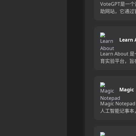
VoteGPT是一
助网站，它通过
策和维基百科提
息，帮助用户了
候选人和政党的
Learn 
该产品的主要优
供简单、诚实、
Learn About
的信...
育实验平台，旨
提供不同学科的
点，帮助用户探
习新的话题。它
Magic
历史、生物学、
Notep
学、经济学等多
Magic Notep
域，...
人工智能记事本
过AI技术将会议
成结构化的洞察
美观的格式和下