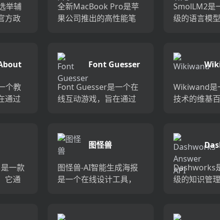
个选举辅
全新MacBook Pro是苹
SmolLM2
官方政
果公司推出的高性能笔
级的语言模
供的信
记本电脑，它搭载了苹
135M、360
解不同
果自家设计的M4系列芯
数的版本。
立场。
片，包括M4、M4 Pro和
够在保持轻
About
Font Guesser
Wik
点是提
M4 Max，提供了更快的
解决广泛的
无偏见
处理...
适合在设备上运
 是一个教
Font Guesser是一个在
Wikiwand
在通过
线互动游戏，旨在通过
技术的维基
知识
趣味的方式测试和提升
台，它通过
索和学
用户对不同字体的识别
时间线、Ma
涵盖了
能力。用户需要根据展
热门问题等
图怪兽
Das
物理
示的字体样本猜测其类
户提供更快
ad
Ans
个领
型，包括Displ...
的学习和探索体
ad 是一款
图怪兽-AI智能生成海报
Dashwork
，它通
是一个在线设计工具，
级的知识管理
笔记整理
它利用人工智能技术帮
台，它通过A
，提供
助用户快速创建各种海
够将Dashwo
一步行
报。这个工具的主要优
问答能力集