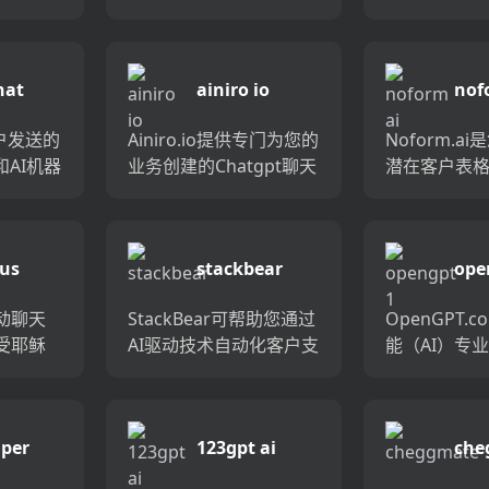
简单性
供卓越的客户支持。它
数据培训的A
您可以
启用自​​动化电子邮件响
人。借助我
I的聊天
应并支持多语言对话。
平台，您可
hat
ainiro io
nof
t...
将聊天机器人嵌入到您
聊天，以简
的网站上，您将...
持，新团队成员
客户发送的
Ainiro.io提供专门为您的
Noform.a
和AI机器
业务创建的Chatgpt聊天
潜在客户表格
您统一
机器人。使用此聊天机
理。 Noform
为您的
器人，您可以将客户服
动力技术可
内以及
务成本降低多达80％，
进行2倍的网
sus
stackbear
ope
递渠道
同时将销售额提高高达
需上传文档和网
.
67％。...
动聊天
StackBear可帮助您通过
OpenGPT.
受耶稣
AI驱动技术自动化客户支
能（AI）专
互动。在
持。在几分钟之内构建
者提供了在
时，请
一个针对您网站的身份
具有用于GP
案。一
量身定制的个性化的，
店，一个用于
per
123gpt ai
che
以一种
Chatgpt风格的聊天机器
的博客，交
式了解
人。快速...
天以及开放...