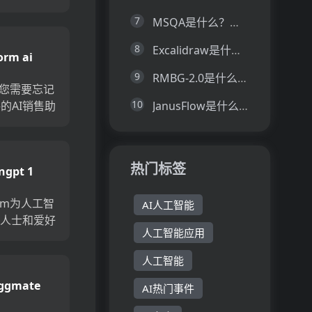
I聊天机器
7
MSQA是什么？一文让你看懂MSQA的技术原理、主要功能、应用场景
们的无代码
以创建自动
8
Excalidraw是什么？一文让你看懂Excalidraw的技术原理、主要功能、应用场景
orm ai
化客户支
以及更...
9
RMBG-2.0是什么？一文让你看懂RMBG-2.0的技术原理、主要功能、应用场景
i是您需要忘记
10
的AI销售助
JanusFlow是什么？一文让你看懂JanusFlow的技术原理、主要功能、应用场景
.ai的GPT-4
帮助您平均
站转换。只
热门标签
ngpt 1
站链...
com为人工智
AI人工智能
业人士和爱好
人工智能应用
线社区。它
T型号的商
人工智能
访问AI内容
ggmate
换想法的聊
AI热门事件