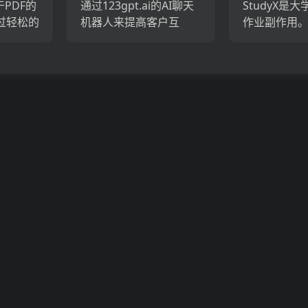
于PDF的
通过123gpt.ai的AI聊天
StudyX是
过轻松的
机器人来提高客户互
作业副作用
/表/公
动。 123GPT量身定制的
作业帮助，基
解释，
聊天机器人分析客户需
学习以及与平
究和文
求和简化支持。通过AI技
的无缝集成
术获得深刻的见解并彻
高学习效率5
底改变您...
范围内，Stud.