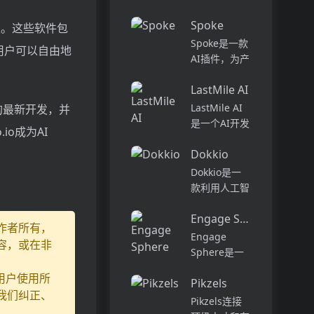
话和工作流集
Pi...
中在一个地
Spoke
性。这些软件包
方,实现无缝
Spoke是一款
连接。主要功
用户可以自由地
AI插件，为产
能包括:组
品经理提供强
织...
LastMile AI
大的、注重隐
私的AI功能，
LastMile AI
发的最新开发，并
能够在几秒钟
是一个AI开发
o成为AI
内为用户提供
平台，专为工
上下文信息。
Dokkio
程师而设计，
它可以帮助全
可以用于原型
Dokkio是一
球快速增长的
开发和生成式
款利用人工智
团队节省时
AI应用的生
能技术提供云
间，创造上
产。它提供了
Engage Sphere AI
文件协作的工
作者所有，
下...
一站式的多模
具。它能帮助
Engage
容，或在非
态AI模型访
用户管理多个
Sphere是一
问，包括语言
活动、搜索文
个基于AI的员
用户使用所
模型（...
档和文件、整
Pikzels
工参与度分析
我们纠正、
理研究材料、
平台。它可以
Pikzels连接
组织内容库，
深入分析公司