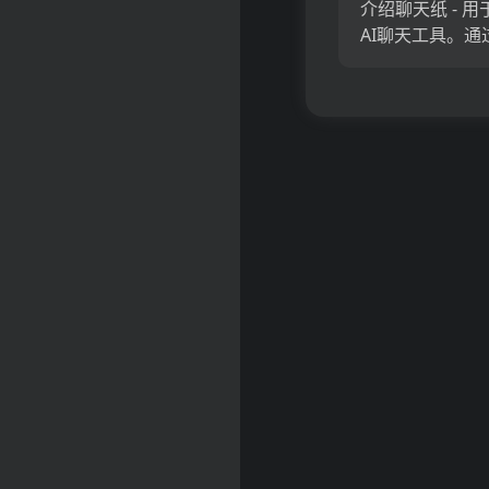
介绍聊天纸 - 用
耶稣和...
AI聊天工具。通
上传，问答和文本
式突出显示深入
从而增强您的研
献综述。...