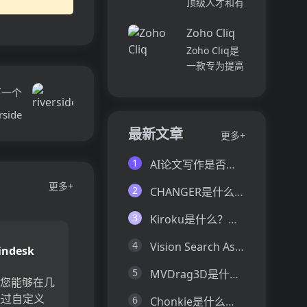
顶级人才和有
并将所有文件
各个部门、团
远见的客户。
和内容集中在
队和岗位的参
Zoho Cliq
我们促进协
一...
与度,帮助管
作，释放创意
Zoho Cliq是
理者明确团队
卓越。加入我
一款专为提高
互动症结所
们，获取来自
企业工作效率
在,并采取
下一个
各个领域的优
而设计的在线
行...
秀专业人才。
即时通讯和协
rside
体验协作的力
作平台。它将
最新文章
更多+
量，释放你的
团队成员、对
创意潜能。
话和工作流集
1
AI论文写作是否靠谱？这6款论文AI写作神器真的可以让你效率翻倍
Pi...
中在一个地
更多+
方,实现无缝
2
CHANGER是什么？一文让你看懂CHANGER的技术原理、主要功能、应用场景
连接。主要功
能包括:组
3
Kiroku是什么？一文让你看懂Kiroku的技术原理、主要功能、应用场景
织...
4
Vision Search Assistant是什么？一文让你看懂Vision Search Assistant的技术原理、主要功能、应用场景
indesk
5
MVDrag3D是什么？一文让你看懂MVDrag3D的技术原理、主要功能、应用场景
k使您能够在几
经过自定义
6
Chonkie是什么？一文让你看懂Chonkie的技术原理、主要功能、应用场景