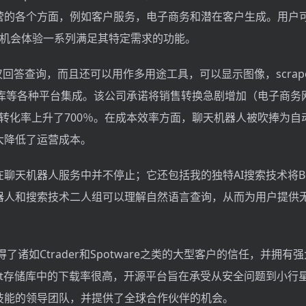
营的各个方面，例如客户服务，电子商务和潜在客户生成。用户
有机会体验一系列满足其特定需求的功能。
tbot不仅回答查询，而且还可以用作多用途工具，可以显示图像，scra
据库等各种平台集成。该公司承诺将销售转换急剧增加（电子商务
且铅转化率上升了700％。在成本效率方面，聊天机器人被吹捧为自
大降低了运营成本。
io的产品在聊天机器人服务中并不停止；它还包括我的独特AI搜索技术将B
器人和搜索技术二人组可以理解自然语言查询，从而为用户提供
form赢得了诸如Ctrader和Spotware之类的大型客户的信任，并拥
et存储库中的下载率很高，开源平台旨在承受从安全问题到小行
技能的领导团队，并提供了全球合作伙伴的机会。