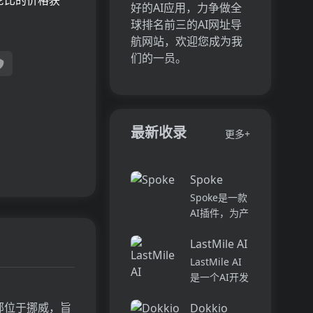
伦比的价格获
好的AI应用，力争做全
球排名前三的AI网址导
航网站，欢迎您成为我
们的一员。
最新收录
更多+
Spoke
Spoke是一款
AI插件，为产
品经理提供强
LastMile AI
大的、注重隐
私的AI功能，
LastMile AI
能够在几秒钟
是一个AI开发
内为用户提供
平台，专为工
上下文信息。
的总部位于挪威，旨
Dokkio
程师而设计，