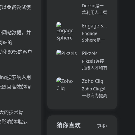
它可以帮助全
可以用于原型
Dokkio是一
可以免费尝试使
球快速增长的
开发和生成式
款利用人工智
团队节省时
AI应用的生
能技术提供云
间，创造上
产。它提供了
Engage Sphere AI
文件协作的工
下...
一站式的多模
pe网站数据，并
具。它能帮助
Engage
态AI模型访
用户管理多个
Sphere是一
网站的
问，包括语言
活动、搜索文
个基于AI的员
模型（...
动化80％的客户
档和文件、整
Pikzels
工参与度分析
理研究材料、
平台。它可以
Pikzels连接
组织内容库，
深入分析公司
顶级人才和有
并将所有文件
各个部门、团
远见的客户。
ing搜索纳入用
和内容集中在
队和岗位的参
Zoho Cliq
我们促进协
一...
无缝且高效的搜
与度,帮助管
作，释放创意
Zoho Cliq是
理者明确团队
卓越。加入我
一款专为提高
互动症结所
们，获取来自
企业工作效率
在,并采取
各个领域的优
而设计的在线
有强大的技术骨
行...
秀专业人才。
即时通讯和协
体验协作的力
星影响的挑战。
作平台。它将
猜你喜欢
更多+
量，释放你的
团队成员、对
创意潜能。