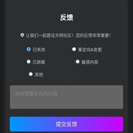
访问官网
添加对比
反馈
反馈
标签：
让我们一起建设文明社区！您的反馈非常重要！
推荐
已失效
重定向&变更
关键字：
已屏蔽
敏感内容
AI播客生成器
其他
AI播客
AI脚本助理
AI转录
AI语音
提交反馈
AI语音克隆