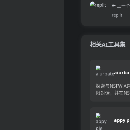
上一个
replit
相关AI工具集
aiurba
探索与NSFW A
限对话，并在NS
内陷入真实的，
滤的交互作用。当
动态地响应以创
appy p
种超越传统界限
时，将自己沉浸..