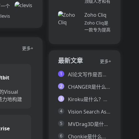
顶级人才和有
并将所有文件
下一个
各个部门、团
远见的客户。
和内容集中在
队和岗位的参
Zoho Cliq
我们促进协
clevis
一...
与度,帮助管
作，释放创意
Zoho Cliq是
理者明确团队
卓越。加入我
一款专为提高
互动症结所
们，获取来自
企业工作效率
在,并采取
各个领域的优
而设计的在线
行...
更多+
秀专业人才。
即时通讯和协
体验协作的力
作平台。它将
最新文章
更多+
量，释放你的
团队成员、对
创意潜能。
话和工作流集
1
AI论文写作是否靠谱？这6款论文AI写作神器真的可以让你效率翻倍
Pi...
tbit
中在一个地
方,实现无缝
2
CHANGER是什么？一文让你看懂CHANGER的技术原理、主要功能、应用场景
连接。主要功
的Visual
能包括:组
3
不费力地构建
Kiroku是什么？一文让你看懂Kiroku的技术原理、主要功能、应用场景
织...
响应应用程
4
Vision Search Assistant是什么？一文让你看懂Vision Search Assistant的技术原理、主要功能、应用场景
常适合开发
术用户，此
5
MVDrag3D是什么？一文让你看懂MVDrag3D的技术原理、主要功能、应用场景
rise
工具允许使
6
Chonkie是什么？一文让你看懂Chonkie的技术原理、主要功能、应用场景