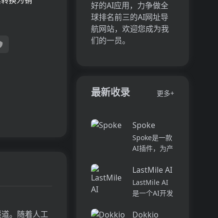
其转换为销
好的AI应用，力争做全
球排名前三的AI网址导
航网站，欢迎您成为我
们的一员。
最新收录
更多+
Spoke
Spoke是一款
AI插件，为产
品经理提供强
LastMile AI
大的、注重隐
私的AI功能，
LastMile AI
能够在几秒钟
是一个AI开发
内为用户提供
平台，专为工
上下文信息。
渠道。随着人工
Dokkio
程师而设计，