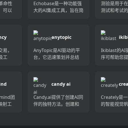
的革命性
Echobase是一种功能强
测验是用于
，可以
大的AI集成工具，旨在简
测试和考试的
的自定
化团队访问，查询和分
生成器。它
站。该
析其文件数据的能力。
不费力地快
持，简化
它的AI模型使企业能够快
创建问题，
ncy
anytopic
ikib
过程，
速回答问题，创建内容
间和精力。
...
并进行数据分析...
您可以相信
交易，
AnyTopic是AI驱动的平
Ikiblast的
测试和...
极工
台，它迅速策划并总结
序可帮助您
DEFI
了网络上最相关的内
免费时间来
用户提供
容。获取针对您想知道
义的任务。
加密交
的知识的个性化新闻提
间在与Ikibl
ind
candy ai
crea
，以及
要，并每周与免费的AI生
情上，并提
自动
成新闻通讯保持最新...
效率高3...
mind团
Candy.ai提供了创建AI同
Creately
映射工
伴的独特方法。创建和
的智能视觉
HAT提供
定制虚拟女友的外观，
革命性工作
自由，
个性和关系 - 全部由人工
借助这个功
的方
智能提供支持。只需单
台，您可以