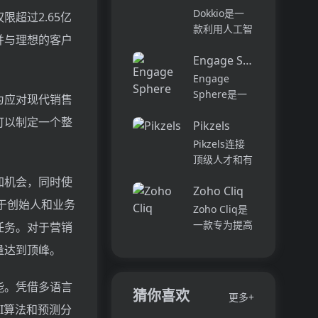
它可以帮助全
可以用于原型
Dokkio是一
超过2.65亿
球快速增长的
开发和生成式
款利用人工智
并与理想的客户
团队节省时
AI应用的生
能技术提供云
间，创造上
产。它提供了
Engage Sphere AI
文件协作的工
下...
一站式的多模
具。它能帮助
Engage
态AI模型访
用户管理多个
Sphere是一
为应对现代销售
问，包括语言
活动、搜索文
个基于AI的员
模型（...
可以制定一个整
档和文件、整
Pikzels
工参与度分析
理研究材料、
平台。它可以
Pikzels连接
组织内容库，
深入分析公司
顶级人才和有
并将所有文件
各个部门、团
远见的客户。
加机会，同时使
和内容集中在
队和岗位的参
Zoho Cliq
我们促进协
一...
对于创始人和业务
与度,帮助管
作，释放创意
Zoho Cliq是
理者明确团队
卓越。加入我
一款专为提高
任务。对于营销
互动症结所
们，获取来自
企业工作效率
量达到顶峰。
在,并采取
各个领域的优
而设计的在线
行...
秀专业人才。
即时通讯和协
体验协作的力
能。凭借多语言
作平台。它将
猜你喜欢
更多+
量，释放你的
团队成员、对
I算法和预测分
创意潜能。