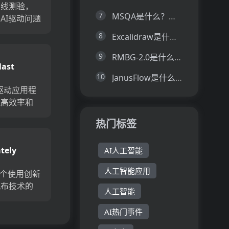
在线测验，
7
MSQA是什么？一文让你看懂MSQA的技术原理、主要功能、应用场景
AI驱动问题
使您可以毫
8
Excalidraw是什么？一文让你看懂Excalidraw的技术原理、主要功能、应用场景
速，准确地
从而节省时
9
RMBG-2.0是什么？一文让你看懂RMBG-2.0的技术原理、主要功能、应用场景
last
使用测验，
10
JanusFlow是什么？一文让你看懂JanusFlow的技术原理、主要功能、应用场景
您的测验，
AI驱动应用程
提高效率和
完成更有意
热门标签
花更多的时
ast重要的事
tely
AI人工智能
高生产率，
人工智能应用
是一个使用创新
帆布技术的
人工智能
管理平台。
能强大的平
AI热门事件
创建详细的