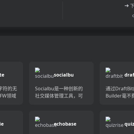
te
socialbu
draf
I字符的无
Socialbu是一种创新的
通过DraftBit
FW领域
社交媒体管理工具，可
Builder毫
未经过
让您轻松地管理和自动
令人惊叹的
AI角色
化社交媒体在
序10倍。非
造出一
Facebook，Twitter，
人员和非技
ie
echobase
quiz
的体验
Instagram和LinkedIn...
功能强大的
.
用包...