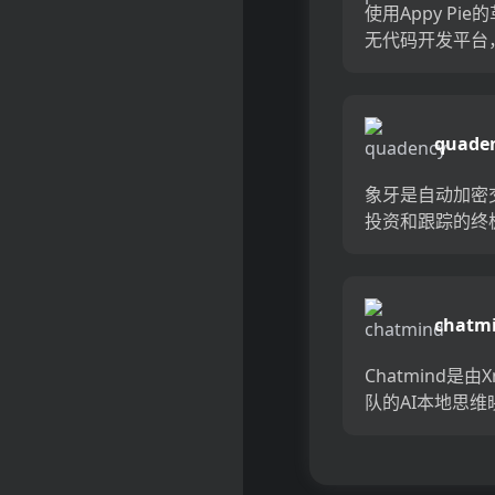
使用Appy Pie
无代码开发平台
轻松地创建自己
义应用程序和网
平台由AI提供支
quade
了应用程序开发
并消除了编码知识的
象牙是自动加密
投资和跟踪的终
具，可以使用智能
和CEFI工具为
权力。享受即时
chatm
易和较低的费用
易于使用的交易
Chatmind是由X
化，因...
队的AI本地思维
具，由GPT-4 C
支持。享受一种
高效且毫不费力