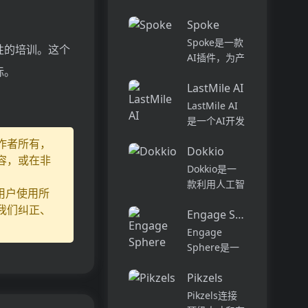
话和工作流集
Pi...
中在一个地
Spoke
方,实现无缝
Spoke是一款
连接。主要功
性的培训。这个
AI插件，为产
能包括:组
标。
品经理提供强
织...
LastMile AI
大的、注重隐
私的AI功能，
LastMile AI
能够在几秒钟
是一个AI开发
内为用户提供
平台，专为工
作者所有，
上下文信息。
Dokkio
程师而设计，
容，或在非
它可以帮助全
可以用于原型
Dokkio是一
球快速增长的
开发和生成式
款利用人工智
用户使用所
团队节省时
AI应用的生
能技术提供云
我们纠正、
间，创造上
产。它提供了
Engage Sphere AI
文件协作的工
下...
一站式的多模
具。它能帮助
Engage
态AI模型访
用户管理多个
Sphere是一
问，包括语言
活动、搜索文
个基于AI的员
模型（...
档和文件、整
Pikzels
工参与度分析
理研究材料、
平台。它可以
Pikzels连接
组织内容库，
深入分析公司