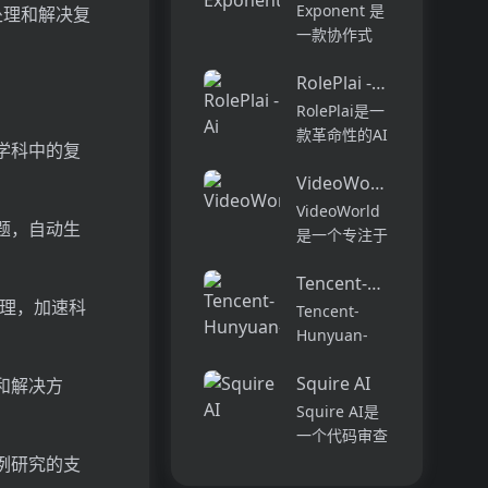
种语言兼容，
性的工具利用
Exponent 是
何处理和解决复
可以通过其1
AI技术为您喜
一款协作式
键解决方案来
欢的播客提供
AI 编程代
快速准确地
成绩单，摘
RolePlai - Ai Chatbots
理，旨在提升
生...
要，思维地
软件开发的效
RolePlai是一
图，大纲，亮
率与体验。它
款革命性的AI
学科中的复
点和外卖。通
能够在多种环
聊天机器人应
过快速浏览
境中工作，从
VideoWorld
用程序，具有
内...
代码的探索到
世界上最先进
VideoWorld
部署，能够帮
题，自动生
的AI技术，让
是一个专注于
助开发者自动
您感觉像在与
从纯视觉输入
化复杂的编...
真人交谈。这
Tencent-Hunyuan-Larg
（无标签视
款前沿的应用
推理，加速科
频）中学习复
Tencent-
程序允许您立
杂知识的深度
Hunyuan-
即创建任何名
生成模型。它
Large（混元
人、公...
通过自回归视
Squire AI
大模型）是由
和解决方
频生成技术，
腾讯推出的业
Squire AI是
探索如何仅通
界领先的开源
一个代码审查
过视觉信息学
大型混合专家
和质量平台，
例研究的支
习任务规
（MoE）模
它通过人工智