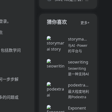
接登录。
猜你喜欢
更多+
书生
storymania ai story ge
与AI -Power
务。包括数学问
的平台与
Storymania
seowriting
进行工艺吸引
人的故事，旨
Seowriting
在协助各个级
是一种支持AI
别的作家。在
何一步步解
的写作工具，
干净，无广告
podextra ai
可简化创建
的环境中享受
SEO优化文
最大程度地利
无缝的编辑和
章，博客文章
用Podextra
多的问题或
类型定制。在
和评论的过
AI的播客体
创纪录...
程。它与48
Exponent
验。这种开创