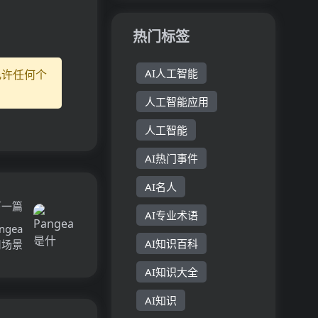
则、...
型，拥有
能技术帮助团
3890亿总参
队提高代码质
热门标签
数和520亿激
量，确保代码
活参数...
遵循团队的最
AI人工智能
允许任何个
佳实践。用户
可以自定义规
人工智能应用
则，Squire
AI...
人工智能
AI热门事件
AI名人
下一篇
AI专业术语
gea
AI知识百科
用场景
AI知识大全
AI知识