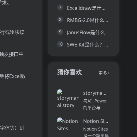
出需求。
7
Excalidraw是什么？一文让你看懂Excalidraw的技术原理、主要功能、应用场景
8
RMBG-2.0是什么？一文让你看懂RMBG-2.0的技术原理、主要功能、应用场景
9
逐行或逐块读
JanusFlow是什么？一文让你看懂JanusFlow的技术原理、主要功能、应用场景
10
SWE-Kit是什么？一文让你看懂SWE-Kit的技术原理、主要功能、应用场景
会触发接口中
猜你喜欢
更多+
将Excel数
storymania ai story ge
与AI -Power
的平台与
Storymania
Notion Sites
进行工艺吸引
、字体等）则
人的故事，旨
Notion Sites
在协助各个级
是一个简单易