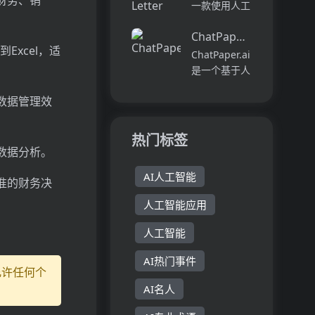
财务、销
结讲座、通话
一款使用人工
即创建任何名
和视频内容的
智能技术生成
人、公...
生产力工具。
ChatPaper.ai
个性化求职信
它通过自动化
Excel，适
的工具。用户
ChatPaper.ai
的方式生成结
只需提供自己
是一个基于人
构化笔记，帮
的简历和职位
工智能技术的
助用...
描述，AI求职
高数据管理效
在线平台，它
助手将自动生
通过自然语言
成定制的求职
处理和向量数
热门标签
信。该工具提
据库技术，帮
数据分析。
供方便快捷的
助用户以对话
方...
AI人工智能
的方式与学术
准的财务决
论文互动。用
人工智能应用
户可以上传
PDF文...
人工智能
AI热门事件
允许任何个
AI名人