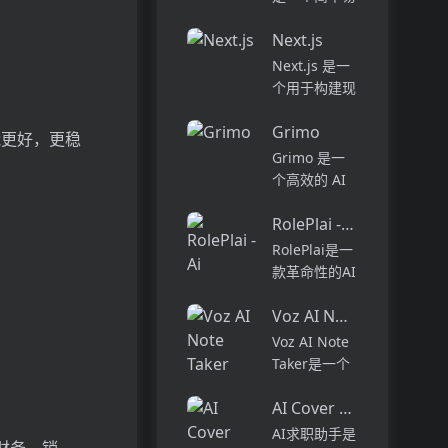
别的作家。在
用的网站搭建
干净，无广告
Next.js
工具，用户可
的环境中享受
以通过拖放式
Next.js 是一
无缝的编辑和
构建块快速创
个用于构建现
类型定制。在
建个性化网
代 React 应
创纪录...
站，无需编写
Grimo
用程序的框
的性能更好，更稳
复杂的HTML
架。它提供了
Grimo 是一
或代码。它提
许多功能和优
个高效的 AI
供了超过
势，包括服务
文本编辑器，
10,0...
器渲染、静态
RolePlai - Ai Chatbots
结合最新的
生成、热模块
AI 模型，如
RolePlai是一
替换等。
DeepSeek
款革命性的AI
Next.js 的定
R1 和
聊天机器人应
价...
OpenAI GPT-
Voz AI Note Taker
用程序，具有
4，致力于提
世界上最先进
Voz AI Note
升用户的写作
的AI技术，让
Taker是一个
体验...
您感觉像在与
利用人工智能
真人交谈。这
AI Cover Letter Creator
技术自动记
款前沿的应用
录、转录和总
AI求职助手是
程序允许您立