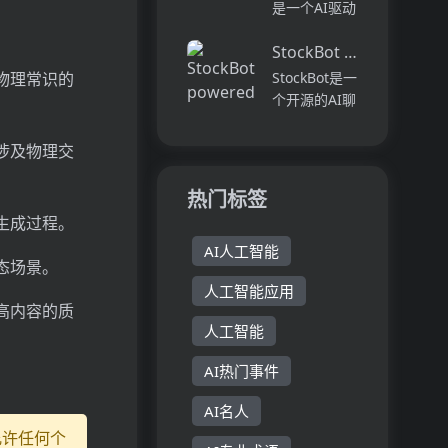
学习、教学和
是一个AI驱动
Next.js 的定
成长的方式，
的工具，它通
价...
提升学生和教
StockBot powered by 
过拖放界面帮
育工作者的创
助企业创建个
物理常识的
StockBot是一
造力、生产力
性化、高转化
个开源的AI聊
和成就。平台
率的领先磁
天机器人，使
提供个性...
铁。领先磁铁
用Groq硬件
涉及物理交
是一种营销策
加速器
略，通过提供
Llama3-
热门标签
免费资源来
70b，结合
生成过程。
吸...
Vercel AI
AI人工智能
SDK和
态场景。
TradingView
人工智能应用
Wid...
高内容的质
人工智能
AI热门事件
AI名人
允许任何个