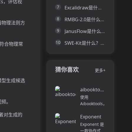
ics，评估视
7
Excalidraw是什么？一文让你看懂Excalidraw的技术原理、主要功能、应用场景
8
RMBG-2.0是什么？一文让你看懂RMBG-2.0的技术原理、主要功能、应用场景
循物理法则方
9
JanusFlow是什么？一文让你看懂JanusFlow的技术原理、主要功能、应用场景
10
SWE-Kit是什么？一文让你看懂SWE-Kit的技术原理、主要功能、应用场景
符合物理常
猜你喜欢
更多+
模型生成候选
aibooktools
使用
视频。
Aibooktools，
您可以将书籍
评估者对生成的
Exponent
快速转化为可
行的见解 - 所
Exponent 是
有这些都没有
一款协作式