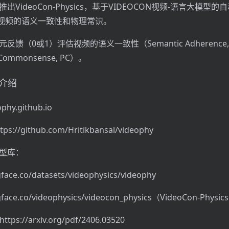
出VideoCon-Physics，基于VIDEOCON视频-语言大模型
视频的语义一致性和物理常识。
反馈（0或1）评估视频的语义一致性（Semantic Adherence
 Commonsense, PC）。
目介绍
y.github.io
s://github.com/Hritikbansal/videophy
e模型库：
gface.co/datasets/videophysics/videophy
gface.co/videophysics/videocon_physics（VideoCon-Physic
ps://arxiv.org/pdf/2406.03520