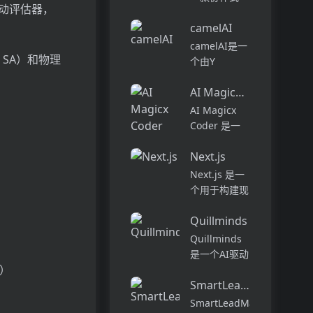
的自动评估器，
长时间的阅读
AI 编程代
或手动数据输
camelAI
理，旨在提升
入。凭借AI的
软件开发的效
camelAI是一
力量，您可以
率与体验。它
, SA）和物理
个由Y
充分利用自己
能够在多种环
Combinator
喜欢的书...
境中工作，从
AI Magicx Coder
支持的AI驱动
代码的探索到
的数据分析平
AI Magicx
部署，能够帮
台，旨在帮助
Coder 是一
助开发者自动
企业用户无需
款旨在革新编
化复杂的编...
编写SQL代码
Next.js
程体验的在线
即可快速从数
工具。它通过
Next.js 是一
据中获取洞
智能代码分
个用于构建现
察。它通过自
析、实时预览
代 React 应
然语言...
和多模型支持
Quillminds
用程序的框
等功能，帮助
架。它提供了
Quillminds
开发者提高代
许多功能和优
是一个AI驱动
码质量和效
势，包括服务
s）
的学习平台，
率。产品背...
器渲染、静态
SmartLeadMagnet
旨在通过人工
生成、热模块
智能工具革新
SmartLeadMagnet
替换等。