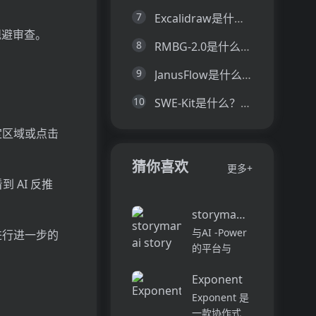
7
Excalidraw是什么？一文让你看懂Excalidraw的技术原理、主要功能、应用场景
规避审查。
8
RMBG-2.0是什么？一文让你看懂RMBG-2.0的技术原理、主要功能、应用场景
9
JanusFlow是什么？一文让你看懂JanusFlow的技术原理、主要功能、应用场景
10
SWE-Kit是什么？一文让你看懂SWE-Kit的技术原理、主要功能、应用场景
指定区域或点击
猜你喜欢
更多+
到 AI 反推
storymania ai story ge
与AI -Power
进行进一步的
的平台与
Storymania
Exponent
进行工艺吸引
人的故事，旨
Exponent 是
在协助各个级
一款协作式