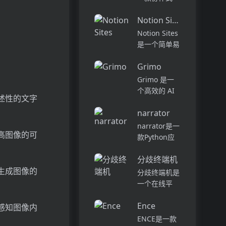
别的作家。在
AI 编程代
干净，无广告
Notion Sites
理，旨在提升
的环境中享受
软件开发的效
Notion Sites
无缝的编辑和
率与体验。它
是一个简单易
类型定制。在
能够在多种环
用的网站搭建
创纪录...
境中工作，从
Grimo
工具，用户可
代码的探索到
以通过拖放式
Grimo 是一
部署，能够帮
构建块快速创
个高效的 AI
述性的文字
助开发者自动
建个性化网
文本编辑器，
化复杂的编...
站，无需编写
narrator
结合最新的
复杂的HTML
AI 模型，如
narrator是一
或代码。它提
高图像的可
DeepSeek
款Python应
供了超过
R1 和
用，通过使用
10,0...
OpenAI GPT-
分歧终端机
OpenAI和
4，致力于提
生成图像的
ElevenLabs
分歧终端机是
升用户的写作
的API，能够
一个在线平
体验...
让David
台，通过AI技
Attenborough
Ence
术帮助用户解
感知图像内
来为您的生活
决日常生活中
ENCE是一款
进行...