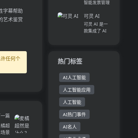
的分歧和争
智能发票管理
议。它通过模
软件，通过自
性字幕帮助
拟裁判的方
可灵 AI
动化流程和高
的艺术鉴赏
式，让用户提
效现金流管
可灵 AI 是一
交问题并由AI
理，帮助企业
款集成了 AI
进行投票，从
更轻松地管理
图像和视频创
而得出一个相
业务现金流。
作功能的创意
对客观的...
快速创建发
生产力平台。
票、客户管
其主要优点在
允许任何个
热门标签
理、自动提醒
于快速生成多
付款、销售数
样风格的图片
据统计等功...
AI人工智能
和高清视频，
助力用户提升
人工智能应用
创作效率。产
品定位于为...
人工智能
AI热门事件
下一篇
麦橘超
AI名人
用场景