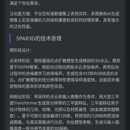
满足个性化需求。
泛化能力强：不仅在标准数据集上表现优异，多图像和AI生成
图像上实现准确的几何结构重建和良好的纹理效果，具有强大
的泛化性能。
SPAR3D的技术原理
两阶段设计：
点采样阶段：用轻量级的点扩散模型生成稀疏的3D点云。模型
基于DDPM框架，用前向过程向原始点云添加噪声，再用后向
过程中的去噪器学习去除噪声，生成包含XYZ和RGB信息的点
云。点扩散模型的低分辨率特性使得采样速度快，且能初步捕
捉物体的基本形状和颜色信息。
网格化阶段：将采样的点云和输入图像作为条件，用大型三平
面Transformer生成高分辨率的三平面特征。三平面特征用于
估计物体的几何、纹理、光照以及材质属性（如金属度和粗糙
度）。基于可微分渲染器进行训练，将预测的几何和材质渲染
成图像，与真实图像进行比较，优化模型参数，生成与输入图
像高度一致且细节丰富的3D网格。