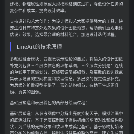
建模、物理属性规范或大规模网络训练过程，降低设计任务的
复杂性和成本，提高设计效率。
支持设计和艺术创作：为设计师和艺术家提供强大的工具，快
速生成具有特定外观效果的设计图纸预览，帮助他们直观地评
估设计效果，选择最合适的材料组合，加速设计迭代过程。
LineArt的技术原理
多频线融合模块：受视觉表示理论的启发，将输入的设计图纸
补充为包含三个层次信息的理想草图。三个层次分别是：连续
的单线用于区域划分，双线强调局部细节，及离散的软边缘点
集表示隐含的空间梯度和纹理信息。多层次的视觉信息补充，
为后续的扩散模型提供了丰富的结构细节，有助于生成更准
确、真实的图像。
基础层塑造和表层着色的两部分绘画过程：
基础层塑造：从参考图像中分解出亮度控制因子，模拟油画中
的底涂过程。基于亮度控制因子提供初始的明暗对比和结构形
状，为后续的光照效果和纹理生成奠定基础。基于影响初始噪
声分布的均值和方差，控制生成结果的整体亮度，建立生成图