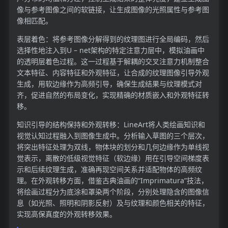
像与参考图像之间的软链接，让生成图像的光照属性与参考图
像相匹配。
表层着色：将参考图像分解得到的纹理图进行全局编码，然后
选择性地注入到U – net架构的特定注意力层中，模拟油画中
的透明层着色过程。这一过程基于解耦的交叉注意力机制整合
文本特征、内容特征和外观特征，让合成的纹理图像引导外观
生成，用软边缘作为高频引导，确保生成结果与纹理模式对
齐，促进自然的布局变化，实现精确的材质嵌入和外观特征转
移。
知识引导的结构保持和外观转移：LineArt将人类绘画知识和
视觉认知过程融入到图像生成中。分析输入草图的三个层次，
将突出特征处理为双线，物体块的划分和几何边缘作为单线视
觉表示，离散的低级视觉特征（软边缘）用在引导空间梯度表
示和后续纹理生成，准确再现空间关系并适配物体的高频纹
理。在外观转移方面，借鉴古典油画的“Imprimatura”技法，
将绘画过程分为底涂和罩染两个阶段，分别处理隐含的图像信
息（如光照、照明和阴影反射）及与纹理和颜色相关的特征，
实现高保真度的外观转移效果。