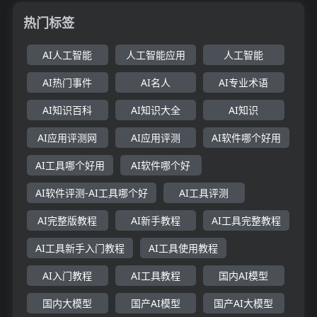
热门标签
AI人工智能
人工智能应用
人工智能
AI热门事件
AI名人
AI专业术语
AI知识百科
AI知识大全
AI知识
AI应用评测网
AI应用评测
AI软件哪个好用
AI工具哪个好用
AI软件哪个好
AI软件评测-AI工具哪个好
AI工具评测
AI完整版教程
AI新手教程
AI工具完整教程
AI工具新手入门教程
AI工具使用教程
AI入门教程
AI工具教程
国内AI模型
国内大模型
国产AI模型
国产AI大模型