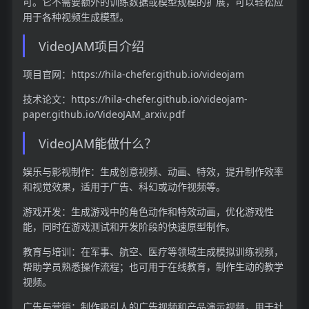
可。它不需要额外的训练数据或模型规模的扩展，可以轻松应
用于各种视频生成模型。
VideoJAM项目介绍
项目官网：https://hila-chefer.github.io/videojam
技术论文：https://hila-chefer.github.io/videojam-
paper.github.io/VideoJAM_arxiv.pdf
VideoJAM能做什么？
娱乐与影视制作：生成创意视频、动画、特效，提升制作效率
和视觉效果，适用于广告、科幻或动作视频等。
游戏开发：生成游戏中的角色动作和特效动画，优化游戏性
能，同时在游戏测试和开发阶段的快速原型制作。
教育与培训：在军事、航空、医疗等领域生成模拟训练视频，
帮助学员熟悉操作流程；也可用于在线教育，制作生动的教学
视频。
广告与营销：制作吸引人的广告视频和产品演示视频，用于社