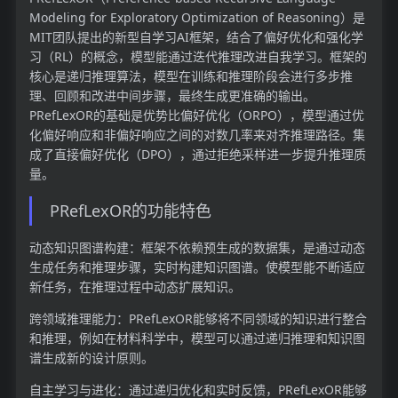
Modeling for Exploratory Optimization of Reasoning）是
MIT团队提出的新型自学习AI框架，结合了偏好优化和强化学
习（RL）的概念，模型能通过迭代推理改进自我学习。框架的
核心是递归推理算法，模型在训练和推理阶段会进行多步推
理、回顾和改进中间步骤，最终生成更准确的输出。
PRefLexOR的基础是优势比偏好优化（ORPO），模型通过优
化偏好响应和非偏好响应之间的对数几率来对齐推理路径。集
成了直接偏好优化（DPO），通过拒绝采样进一步提升推理质
量。
PRefLexOR的功能特色
动态知识图谱构建：框架不依赖预生成的数据集，是通过动态
生成任务和推理步骤，实时构建知识图谱。使模型能不断适应
新任务，在推理过程中动态扩展知识。
跨领域推理能力：PRefLexOR能够将不同领域的知识进行整合
和推理，例如在材料科学中，模型可以通过递归推理和知识图
谱生成新的设计原则。
自主学习与进化：通过递归优化和实时反馈，PRefLexOR能够