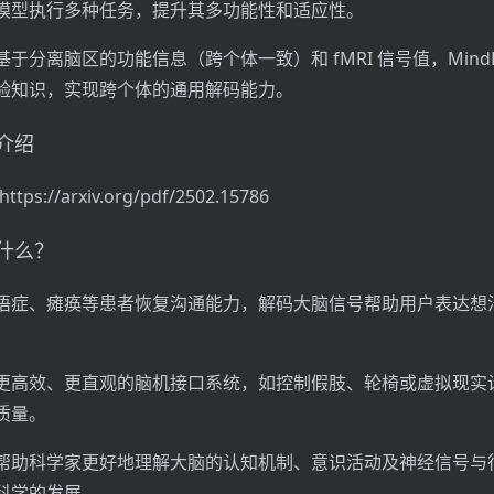
模型执行多种任务，提升其多功能性和适应性。
于分离脑区的功能信息（跨个体一致）和 fMRI 信号值，MindL
验知识，实现跨个体的通用解码能力。
目介绍
ps://arxiv.org/pdf/2502.15786
做什么？
语症、瘫痪等患者恢复沟通能力，解码大脑信号帮助用户表达想
更高效、更直观的脑机接口系统，如控制假肢、轮椅或虚拟现实
质量。
帮助科学家更好地理解大脑的认知机制、意识活动及神经信号与
科学的发展。