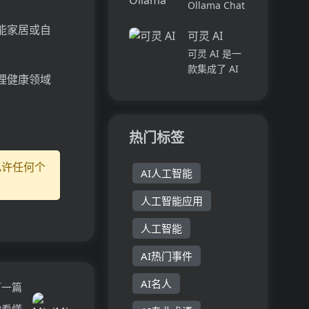
结讲座、通话
Ollama Chat
体验...
和视频内容的
是一个插件，
能家居或自
生产力工具。
可灵 AI
允许用户通过
它通过自动化
本地运行的
可灵 AI 是一
的方式生成结
Ollama LLM
款集成了 AI
理健康领域
构化笔记，帮
模型与自己的
图像和视频创
助用...
Obsidian笔
作功能的创意
记进行交互和
生产力平台。
查询。它提供
其主要优点在
热门标签
了...
于快速生成多
样风格的图片
允许任何个
AI人工智能
和高清视频，
助力用户提升
人工智能应用
创作效率。产
品定位于为...
人工智能
AI热门事件
AI名人
下一篇
你看懂