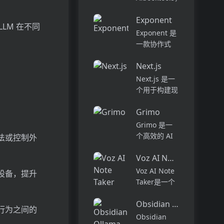
别的作家。在
您可以将书籍
干净，无广告
Exponent
快速转化为可
LM 在不同
的环境中享受
行的见解 - 所
Exponent 是
无缝的编辑和
有这些都没有
一款协作式
类型定制。在
长时间的阅读
AI 编程代
创纪录...
或手动数据输
Next.js
理，旨在提升
入。凭借AI的
软件开发的效
Next.js 是一
力量，您可以
率与体验。它
个用于构建现
充分利用自己
能够在多种环
代 React 应
喜欢的书...
境中工作，从
Grimo
用程序的框
代码的探索到
架。它提供了
Grimo 是一
部署，能够帮
许多功能和优
个高效的 AI
法或控制外
助开发者自动
势，包括服务
文本编辑器，
化复杂的编...
器渲染、静态
Voz AI Note Taker
结合最新的
生成、热模块
AI 模型，如
Voz AI Note
设备，提升
替换等。
DeepSeek
Taker是一个
Next.js 的定
R1 和
利用人工智能
价...
OpenAI GPT-
Obsidian Ollama Chat
技术自动记
行为之间的
4，致力于提
录、转录和总
Obsidian
升用户的写作