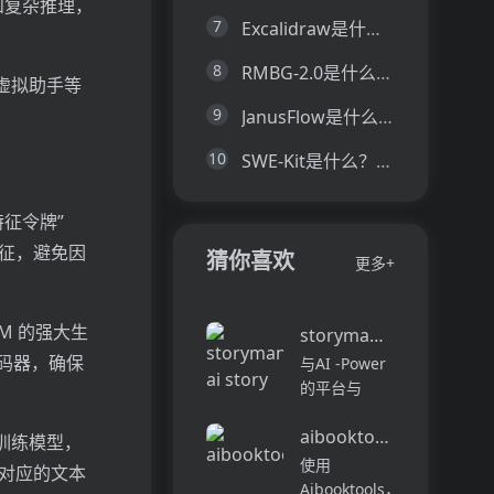
和复杂推理，
7
Excalidraw是什么？一文让你看懂Excalidraw的技术原理、主要功能、应用场景
8
RMBG-2.0是什么？一文让你看懂RMBG-2.0的技术原理、主要功能、应用场景
虚拟助手等
9
JanusFlow是什么？一文让你看懂JanusFlow的技术原理、主要功能、应用场景
10
SWE-Kit是什么？一文让你看懂SWE-Kit的技术原理、主要功能、应用场景
特征令牌”
特征，避免因
猜你喜欢
更多+
M 的强大生
storymania ai story ge
解码器，确保
与AI -Power
的平台与
Storymania
aibooktools
进行工艺吸引
训练模型，
人的故事，旨
使用
与对应的文本
在协助各个级
Aibooktools，