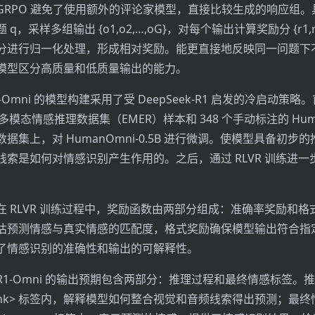
GRPO 避免了使用额外的评论家模型，直接比较生成的响应组。
采样多组输出 {o1​,o2​,…,oG​}，对每个输出计算奖励分 {r1​,r2​,
分进行归一化处理，形成相对奖励。能更直接地反映同一问题下
模型区分高质量和低质量输出的能力。
Omni 的模型构建采用了受 DeepSeek-R1 启发的冷启动策略
释多模态情感推理数据集（EMER）样本和 348 个手动标注的 Huma
据集上，对 HumanOmni-0.5B 进行微调。使模型具备初步
线索是如何对情感识别产生作用的。之后，通过 RLVR 训练进一
在 RLVR 训练过程中，奖励函数由两部分组成：准确率奖励和格
估预测情感与真实情感的匹配度，格式奖励确保模型输出符合指定的
了情感识别的准确性和输出的可解释性。
1-Omni 的输出预期包含两部分：推理过程和最终情感标签。
</think> 标签内，解释模型如何整合视觉和音频线索得出预测；最