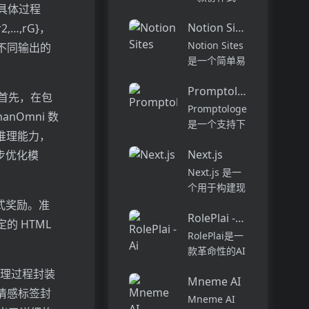
具体过程
长时间的阅读
AI 编程代
或手动数据输
Notion Sites
理，旨在提升
…,rG​}，
入。凭借AI的
软件开发的效
Notion Sites
不同输出的
力量，您可以
率与体验。它
是一个简单易
充分利用自己
能够在多种环
用的网站搭建
喜欢的书...
境中工作，从
Promptologer
工具，用户可
。首先，在包
代码的探索到
以通过拖放式
Promptologer
nOmni 数
部署，能够帮
构建块快速创
是一个支持下
助开发者自动
的推理能力，
建个性化网
一代提示工程
化复杂的编...
站，无需编写
Next.js
师、企业家、
步优化模
复杂的HTML
业主等的创业
Next.js 是一
或代码。它提
平台。将您的
个用于构建现
供了超过
提示集合转化
代 React 应
式奖励。准
10,0...
为一个无代码
RolePlai - Ai Chatbots
用程序的框
 HTML
的网页应用，
架。它提供了
RolePlai是一
让您轻松实现
许多功能和优
款革命性的AI
兼职或被动收
势，包括服务
聊天机器人应
推理过程封装
入。...
器渲染、静态
Mneme AI
用程序，具有
终情感标签封
生成、热模块
世界上最先进
Mneme AI
替换等。