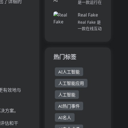
的AI技术，让
给出了详细的
是一款运行在
Next.js 的定
您感觉像在与
iPhone上的
价...
真人交谈。这
Real Fake
本地AI助手应
款前沿的应用
用，它允许用
Real Fake 是
程序允许您立
户通过与个人
一款在线互动
即创建任何名
笔记、文档和
游戏，通过辨
人、公...
书籍的对话来
别真实的游戏
提高工作效
公司和人工智
率。这款应用
能生成的假公
热门标签
完全离线运
司来锻炼玩家
行，确保了...
的判断力和洞
AI人工智能
察力。...
人工智能应用
更有效地与
人工智能
AI热门事件
解决方案。
AI名人
行评估和干