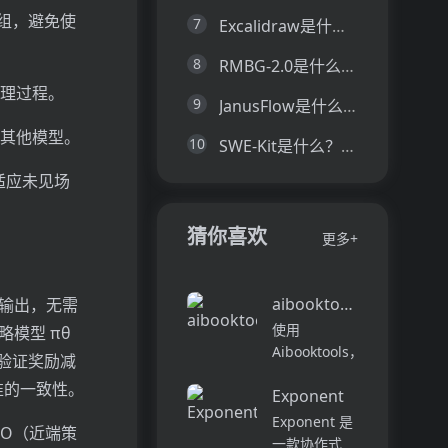
应组，避免使
7
Excalidraw是什么？一文让你看懂Excalidraw的技术原理、主要功能、应用场景
8
RMBG-2.0是什么？一文让你看懂RMBG-2.0的技术原理、主要功能、应用场景
推理过程。
9
JanusFlow是什么？一文让你看懂JanusFlow的技术原理、主要功能、应用场景
于其他模型。
10
SWE-Kit是什么？一文让你看懂SWE-Kit的技术原理、主要功能、应用场景
适应未见场
猜你喜欢
更多+
aibooktools
型输出，无需
使用
模型 πθ​
Aibooktools，
化验证奖励减
您可以将书籍
准的一致性。
Exponent
快速转化为可
行的见解 - 所
Exponent 是
PO（近端策
有这些都没有
一款协作式