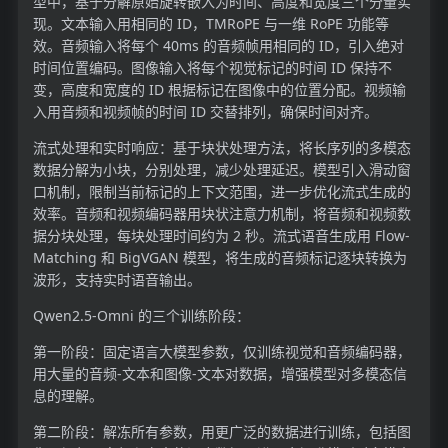
型中，基于分解原始旋转嵌入为时间、高度和宽度三个分量实
现。文本输入用相同的 ID，TMRoPE 与一维 RoPE 功能等
效。音频输入将每个 40ms 的音频帧用相同的 ID，引入绝对
时间位置编码。图像输入将每个视觉标记的时间 ID 保持不
变，高度和宽度的 ID 根据标记在图像中的位置分配。视频输
入用音频和视频帧的时间 ID 交替排列，确保时间对齐。
流式处理和实时响应：基于块状处理方法，将长序列的多模态
数据分解为小块，分别处理，减少处理延迟。模型引入滑动窗
口机制，限制当前标记的上下文范围，进一步优化流式生成的
效率。音频和视频编码器用块状注意力机制，将音频和视频数
据分块处理，每块处理时间约为 2 秒。流式语音生成用 Flow-
Matching 和 BigVGAN 模型，将生成的音频标记逐块转换为
波形，支持实时语音输出。
Qwen2.5-Omni 的三个训练阶段：
第一阶段：固定语言大模型参数，仅训练视觉和音频编码器，
用大量的音频-文本和图像-文本对数据，增强模型对多模态信
息的理解。
第二阶段：解冻所有参数，用更广泛的数据进行训练，包括图