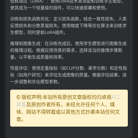
低秩适应（LoRA）：使用LoRA技术来适配和训练学生模型，
使其成为一个轻量级的插件，可以快速部署和使用。
训练和损失函数优化：定义损失函数，结合一致性损失、人类
反馈损失和分数蒸馏损失。使用梯度下降等优化算法来训练学
生模型，同时更新LoRA插件。
推理和图像生成：在训练完成后，使用学生模型进行图像生成
的推理过程。根据应用场景的需求，选择适当的推理步骤数
量，以平衡生成质量和效率。
性能评估：使用定量指标（如CLIP分数、美学分数）和定性指
标（如用户研究）来评估生成图像的质量。根据评估结果，进
一步调整和优化模型参数。
© 版权声明:本站所有原创文章版权均归卓商
AI工
具集
及原创作者所有，未经允许任何个人、媒
体、网站不得转载或以其他方式抄袭本站任何文
章。